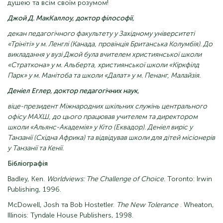
душею та всім своїм розумом!
Джой Д. МакКаллоу, доктор філософії,
декан педагогічного факультету у Західному університеті
«Трініті» у м. Ленглі (Канада, провінція Британська Колумбія). До
викладання у вузі Джой була вчителем християнської школи
«Страткона» у м. Альберта, християнської школи «Кіркфілд
Парк» у м. Манітоба та школи «Далат» у м. Пенанг, Малайзія.
Деніел Еглер, доктор педагогічних наук,
віце-президент Міжнародних шкільних служінь центрального
офісу МАХШ, до цього працював учителем та директором
школи «Альянс-Академія» у Кіто (Еквадор). Деніел виріс у
Танзанії (Східна Африка) та відвідував школи для дітей місіонерів
у Танзанії та Кенії.
Бібліографія
Badley, Ken.
Worldviews: The Challenge of Choice.
Toronto: Irwin
Publishing, 1996.
McDowell, Josh та Bob Hostetler.
The New Tolerance
. Wheaton,
Illinois: Tyndale House Publishers, 1998.