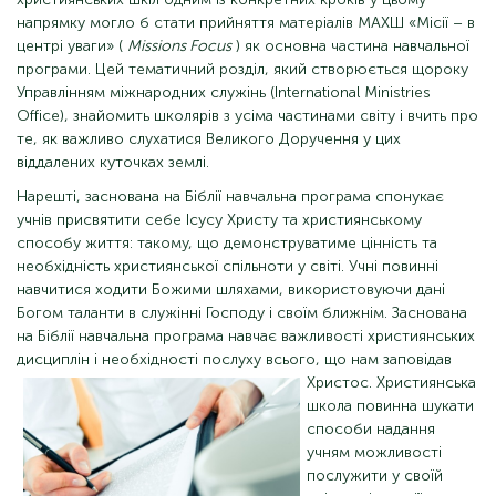
напрямку могло б стати прийняття матеріалів МАХШ «Місії – в
центрі уваги» (
Missions Focus
) як основна частина навчальної
програми. Цей тематичний розділ, який створюється щороку
Управлінням міжнародних служінь (International Ministries
Office), знайомить школярів з усіма частинами світу і вчить про
те, як важливо слухатися Великого Доручення у цих
віддалених куточках землі.
Нарешті, заснована на Біблії навчальна програма спонукає
учнів присвятити себе Ісусу Христу та християнському
способу життя: такому, що демонструватиме цінність та
необхідність християнської спільноти у світі. Учні повинні
навчитися ходити Божими шляхами, використовуючи дані
Богом таланти в служінні Господу і своїм ближнім. Заснована
на Біблії навчальна програма навчає важливості християнських
дисциплін і необхідності послуху
всього, що нам заповідав
Христос. Християнська
школа повинна шукати
способи надання
учням можливості
послужити у своїй