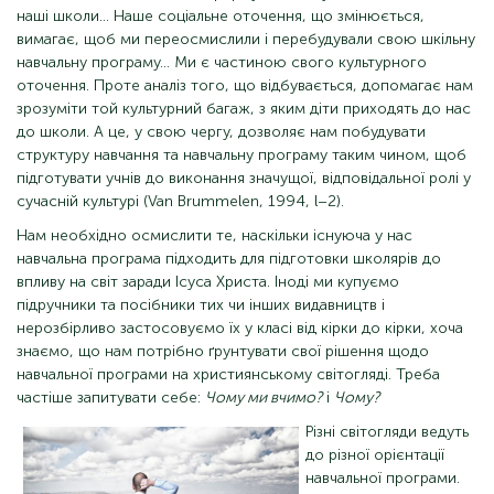
наші школи… Наше соціальне оточення, що змінюється,
вимагає, щоб ми переосмислили і перебудували свою шкільну
навчальну програму… Ми є частиною свого культурного
оточення. Проте аналіз того, що відбувається, допомагає нам
зрозуміти той культурний багаж, з яким діти приходять до нас
до школи. А це, у свою чергу, дозволяє нам побудувати
структуру навчання та навчальну програму таким чином, щоб
підготувати учнів до виконання значущої, відповідальної ролі у
сучасній культурі (Van Brummelen, 1994, l–2).
Нам необхідно осмислити те, наскільки існуюча у нас
навчальна програма підходить для підготовки школярів до
впливу на світ заради Ісуса Христа. Іноді ми купуємо
підручники та посібники тих чи інших видавництв і
нерозбірливо застосовуємо їх у класі від кірки до кірки, хоча
знаємо, що нам потрібно ґрунтувати свої рішення щодо
навчальної програми на християнському світогляді. Треба
частіше запитувати себе:
Чому ми вчимо?
і
Чому?
Різні світогляди ведуть
до різної орієнтації
навчальної програми.