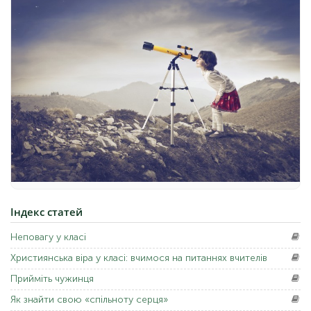
Індекс
статей
Неповагу
у класі
Християнська
віра у класі: вчимося на питаннях вчителів
Прийміть
чужинця
Як
знайти свою «спільноту серця»