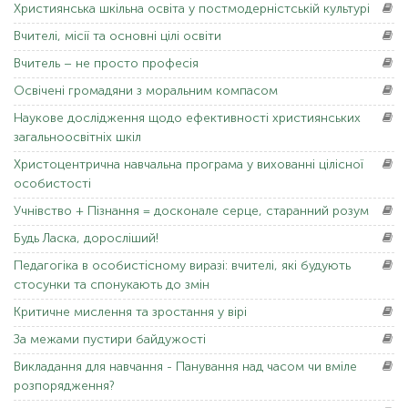
Християнська
шкільна освіта у постмодерністській культурі
Вчителі,
місії та основні цілі освіти
Вчитель
– не просто професія
Освічені
громадяни з моральним компасом
Наукове
дослідження щодо ефективності християнських
загальноосвітніх шкіл
Христоцентрична
навчальна програма у вихованні цілісної
особистості
Учнівство
+ Пізнання = досконале серце, старанний розум
Будь Ласка,
доросліший!
Педагогіка
в особистісному виразі: вчителі, які будують
стосунки та спонукають до змін
Критичне
мислення та зростання у вірі
За
межами пустири байдужості
Викладання
для навчання - Панування над часом чи вміле
розпорядження?