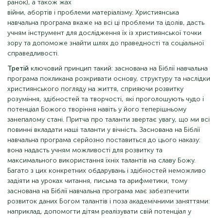
ранок), а також жах
війни, абортів і проблеми матеріалізму. Християнська
навчальна програма вкаже на всі ці проблеми та ідолів, дасть
учням інструмент для дослідження їх із християнської точки
зору та допоможе знайти шлях до праведності та соціальної
справедливості.
Третій
ключовий принцип такий: заснована на Біблії навчальна
програма покликана розкривати основу, структуру та наслідки
християнського погляду на життя, сприяючи розвитку
розуміння, здібностей та творчості, які проголошують чудо і
потенціал Божого творіння навіть у його теперішньому
занепалому стані. Притча про таланти звертає увагу, що ми всі
повинні вкладати наші таланти у вічність. Заснована на Біблії
навчальна програма серйозно поставиться до цього наказу:
вона надасть учням можливості для розвитку та
максимального використання їхніх талантів на славу Божу.
Багато з цих конкретних обдарувань і здібностей неможливо
задіяти на уроках читання, письма та арифметики, тому
заснована на Біблії навчальна програма має забезпечити
розвиток даних Богом талантів і поза академічними заняттями:
наприклад, допомогти дітям реалізувати свій потенціал у