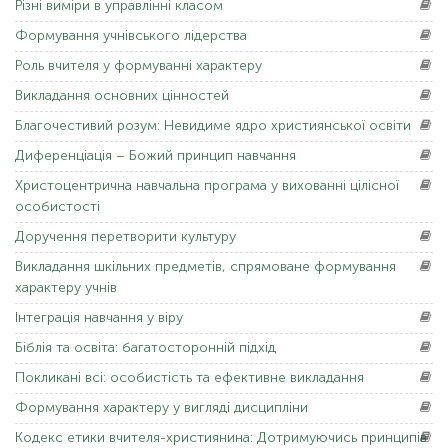
Різні
виміри в управлінні класом
Формування
учнівського лідерства
Роль
вчителя у формуванні характеру
Викладання
основних цінностей
Благочестивий
розум: Невидиме ядро ​​християнської освіти
Диференціація
– Божий принцип навчання
Христоцентрична
навчальна програма у вихованні цілісної
особистості
Доручення
перетворити культуру
Викладання
шкільних предметів, спрямоване формування
характеру учнів
Інтеграція
навчання у віру
Біблія
та освіта: багатосторонній підхід
Покликані
всі: особистість та ефективне викладання
Формування
характеру у вигляді дисципліни
Кодекс
етики вчителя-християнина: Дотримуючись принципів