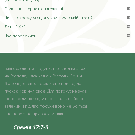
Етикет
в інтернет-спілкуванні.
Чи На
своєму місці я у християнській школі?
День
Біблії
Час
перепочити!
Благословенна людина, що сподівається
на Господа, і яка надія - Господь. Бо він
буде як дерево, посаджене при водах і
пускає коріння своє біля потоку; не знає
воно, коли приходить спека; лист його
зелений, і під час посухи воно не боїться
і не перестає приносити плід.
Єремія 17:7-8