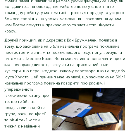
можна назвати навчання в рамках уроків фізкультури тому, як
Бог дивиться на оволодіння майстерністю у спорті та на
командну роботу; у математиці – розгляд порядку та устрою
Божого творіння; на уроках малювання – захоплення даним
нам Богом почуттям прекрасного та здатністю цінувати
красу...
Другий
принцип, як підкреслює Ван Бруммелен, полягає в
тому, що заснована на Біблії навчальна програма покликана
протистояти віянням та ідолам нашого часу, популяризуючи
натомість Царство Боже. Вона має активно повставати проти
зла і несправедливості, вказувати на прихований вплив
культури, що перешкоджає нашому перетворенню на подобу
Ісуса Христа. Цей принцип має на увазі, що заснована на Біблії
навчальна програма повинна
говорити про расизм і
упередженість
(включаючи істину про
те, що найбільш
розділяючи людей на
групи, раси, конфесії
та різні течії часом
тижня є недільний