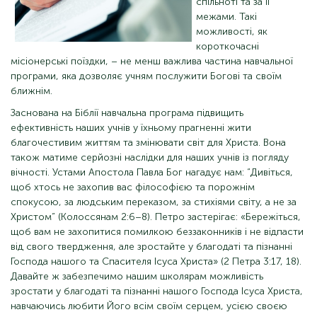
спільноті та за її
межами. Такі
можливості, як
короткочасні
місіонерські поїздки, – не менш важлива частина навчальної
програми, яка дозволяє учням послужити Богові та своїм
ближнім.
Заснована на Біблії навчальна програма підвищить
ефективність наших учнів у їхньому прагненні жити
благочестивим життям та змінювати світ для Христа. Вона
також матиме серйозні наслідки для наших учнів із погляду
вічності. Устами Апостола Павла Бог нагадує нам: “Дивіться,
щоб хтось не захопив вас філософією та порожнім
спокусою, за людським переказом, за стихіями світу, а не за
Христом” (Колоссянам 2:6–8). Петро застерігає: «Бережіться,
щоб вам не захопитися помилкою беззаконників і не відпасти
від свого твердження, але зростайте у благодаті та пізнанні
Господа нашого та Спасителя Ісуса Христа» (2 Петра 3:17, 18).
Давайте ж забезпечимо нашим школярам можливість
зростати у благодаті та пізнанні нашого Господа Ісуса Христа,
навчаючись любити Його всім своїм серцем, усією своєю