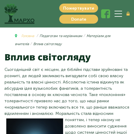
Пожертвувати
Donate
Головна
Педагогам та керівникам
Матеріали для
вчителів
Вплив світогляду
Вплив світогляду
Сьогоднішній світ є місцем, де біблійні підстави зруйновані та
розмиті, де людей закликають вигадувати собі свою власну
реальність та власні цінності. Абсолютна істина відкинута як
абсурдна ідея вузьколобих фанатиків, а толерантність
поставлена ​​в основу як ключова чеснота. Таке «поклоніння»
толерантності призвело нас до того, що наші рамки
«нормального» тепер включають все те, що раніше вважалося
відхиленням і аномалією. Моральність
стала відносним
поняттям, і тепер нікому не
дозволено виносити судження
щодо системи цінностей іншої