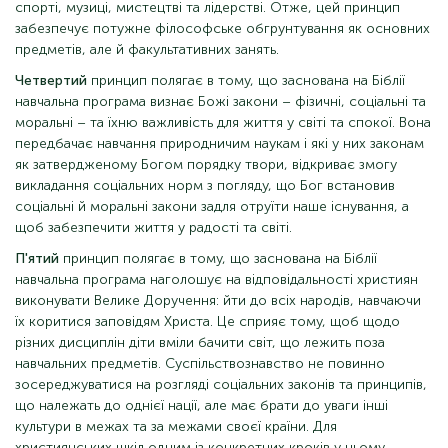
спорті, музиці, мистецтві та лідерстві. Отже, цей принцип
забезпечує потужне філософське обгрунтування як основних
предметів, але й факультативних занять.
Четвертий
принцип полягає в тому, що заснована на Біблії
навчальна програма визнає Божі закони – фізичні, соціальні та
моральні – та їхню важливість для життя у світі та спокої. Вона
передбачає навчання природничим наукам і які у них законам
як затвердженому Богом порядку твори, відкриває змогу
викладання соціальних норм з погляду, що Бог встановив
соціальні й моральні закони задля отруїти наше існування, а
щоб забезпечити життя у радості та світі.
П'ятий
принцип полягає в тому, що заснована на Біблії
навчальна програма наголошує на відповідальності християн
виконувати Велике Доручення: йти до всіх народів, навчаючи
їх коритися заповідям Христа. Це сприяє тому, щоб щодо
різних дисциплін діти вміли бачити світ, що лежить поза
навчальних предметів. Суспільствознавство не повинно
зосереджуватися на розгляді соціальних законів та принципів,
що належать до однієї нації, але має брати до уваги інші
культури в межах та за межами своєї країни. Для
християнських шкіл одним із конкретних кроків у цьому