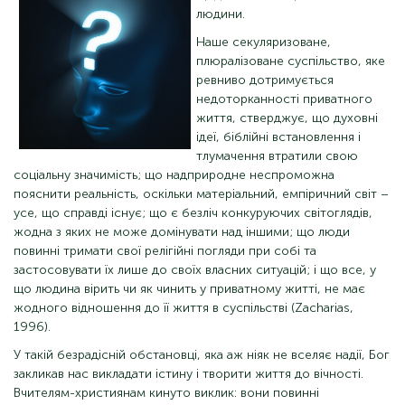
людини.
Наше секуляризоване,
плюралізоване суспільство, яке
ревниво дотримується
недоторканності приватного
життя, стверджує, що духовні
ідеї, біблійні встановлення і
тлумачення втратили свою
соціальну значимість; що надприродне неспроможна
пояснити реальність, оскільки матеріальний, емпіричний світ –
усе, що справді існує; що є безліч конкуруючих світоглядів,
жодна з яких не може домінувати над іншими; що люди
повинні тримати свої релігійні погляди при собі та
застосовувати їх лише до своїх власних ситуацій; і що все, у
що людина вірить чи як чинить у приватному житті, не має
жодного відношення до її життя в суспільстві (Zacharias,
1996).
У такій безрадісній обстановці, яка аж ніяк не вселяє надії, Бог
закликав нас викладати істину і творити життя до вічності.
Вчителям-християнам кинуто виклик: вони повинні