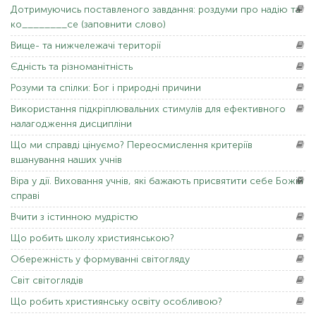
Дотримуючись
поставленого завдання: роздуми про надію та
ко________се (заповнити слово)
Вище-
та нижчележачі території
Єдність
та різноманітність
Розуми
та спілки: Бог і природні причини
Використання
підкріплювальних стимулів для ефективного
налагодження дисципліни
Що
ми справді цінуємо? Переосмислення критеріїв
вшанування наших учнів
Віра
у дії. Виховання учнів, які бажають присвятити себе Божій
справі
Вчити
з істинною мудрістю
Що
робить школу християнською?
Обережність
у формуванні світогляду
Світ
світоглядів
Що
робить християнську освіту особливою?