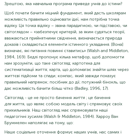
Зрештою, яка навчальна програма приведе учнів до істини?
Щоб почати бачити міцний фундамент, який дасть школярам
можливість правильно оцінювати ідеї, нам потрібна точка
відліку. Ця точка відліку – звана парадигмою, чи підставою, чи
світоглядом – «забезпечує критерій, за яким судяться теорії,
вважаються прийнятними свідчення, визначається природа
доказів і складаються елементи істинного укладання. [Вона]
визначає, які питання повинні ставитись» (Walsh and Middleton,
1984, 169). Бедлі пропонує кілька метафор, щоб допомогти
нам зрозуміти, що таке світогляд: картотека для
систематизації життя; карта, що допомагає знайти шлях через
життєві підйоми та спади; компас, який завжди показує
правильний напрямок; посібник до дії; потужний бінокль, що
дає можливість бачити більш чітко (Badley, 1996, 17).
Світогляд - це не просто бачення
життя
; це бачення
для
життя, що являє собою модель світу і спрямовує своїх
прихильників. Наш світогляд має спрямовувати наші
педагогічні зусилля (Walsh & Middleton, 1984). Харроу Ван
Бруммелен наполягає на тому, що:
Наше соціальне оточення формує наших учнів, нас самих і