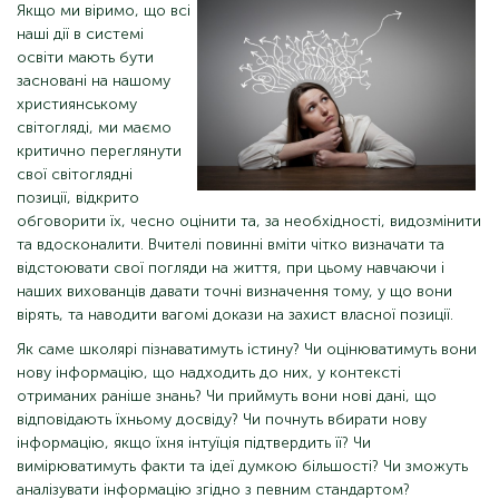
Якщо ми віримо, що всі
наші дії в системі
освіти мають бути
засновані на нашому
християнському
світогляді, ми маємо
критично переглянути
свої світоглядні
позиції, відкрито
обговорити їх, чесно оцінити та, за необхідності, видозмінити
та вдосконалити. Вчителі повинні вміти чітко визначати та
відстоювати свої погляди на життя, при цьому навчаючи і
наших вихованців давати точні визначення тому, у що вони
вірять, та наводити вагомі докази на захист власної позиції.
Як саме школярі пізнаватимуть істину? Чи оцінюватимуть вони
нову інформацію, що надходить до них, у контексті
отриманих раніше знань? Чи приймуть вони нові дані, що
відповідають їхньому досвіду? Чи почнуть вбирати нову
інформацію, якщо їхня інтуїція підтвердить її? Чи
вимірюватимуть факти та ідеї думкою більшості? Чи зможуть
аналізувати інформацію згідно з певним стандартом?