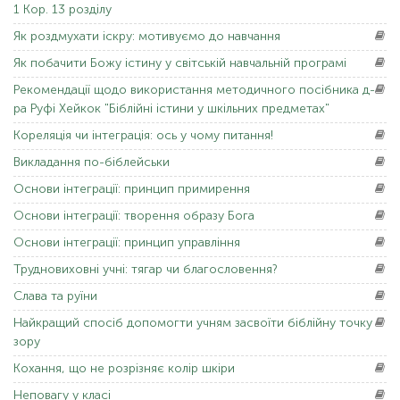
1 Кор. 13 розділу
Як
роздмухати іскру: мотивуємо до навчання
Як
побачити Божу істину у світській навчальній програмі
Рекомендації
щодо використання методичного посібника д-
ра Руфі Хейкок "Біблійні істини у шкільних предметах"
Кореляція
чи інтеграція: ось у чому питання!
Викладання
по-біблейськи
Основи
інтеграції: принцип примирення
Основи
інтеграції: творення образу Бога
Основи
інтеграції: принцип управління
Трудновиховні
учні: тягар чи благословення?
Слава
та руїни
Найкращий
спосіб допомогти учням засвоїти біблійну точку
зору
Кохання,
що не розрізняє колір шкіри
Неповагу
у класі