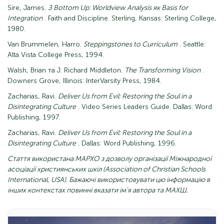
Sire, James.
З Bottom Up: Worldview Analysis як Basis for
Integration
. Faith and Discipline. Sterling, Kansas: Sterling College,
1980.
Van Brummelen, Harro.
Steppingstones
to
Curriculum
. Seattle:
Alta Vista College Press, 1994.
Walsh, Brian та J. Richard Middleton.
The Transforming Vision
.
Downers Grove, Illinois: InterVarsity Press, 1984.
Zacharias, Ravi.
Deliver Us from Evil: Restoring the Soul in a
Disintegrating Culture
. Video Series Leaders Guide. Dallas: Word
Publishing, 1997.
Zacharias, Ravi.
Deliver Us from Evil: Restoring the Soul in a
Disintegrating Culture
. Dallas: Word Publishing, 1996.
Стаття використана МАРХО з дозволу організації Міжнародної
асоціації християнських шкіл (Association of Christian Schools
International, USA). Бажаючі використовувати цю інформацію в
інших контекстах повинні вказати ім'я автора та МАХШ.