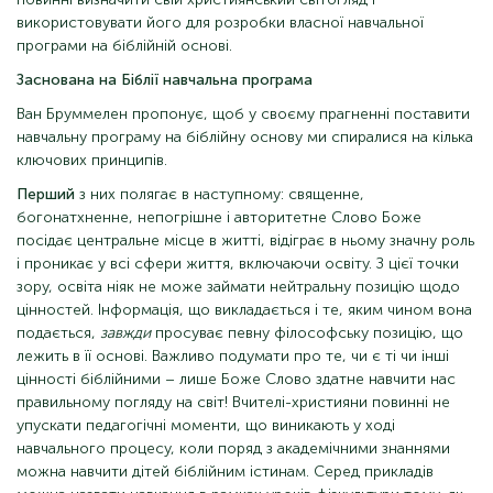
використовувати його для розробки власної навчальної
програми на біблійній основі.
Заснована на Біблії навчальна програма
Ван Бруммелен пропонує, щоб у своєму прагненні поставити
навчальну програму на біблійну основу ми спиралися на кілька
ключових принципів.
Перший
з них полягає в наступному: священне,
богонатхненне, непогрішне і авторитетне Слово Боже
посідає центральне місце в житті, відіграє в ньому значну роль
і проникає у всі сфери життя, включаючи освіту. З цієї точки
зору, освіта ніяк не може займати нейтральну позицію щодо
цінностей. Інформація, що викладається і те, яким чином вона
подається,
завжди
просуває певну філософську позицію, що
лежить в її основі. Важливо подумати про те, чи є ті чи інші
цінності біблійними – лише Боже Слово здатне навчити нас
правильному погляду на світ! Вчителі-християни повинні не
упускати педагогічні моменти, що виникають у ході
навчального процесу, коли поряд з академічними знаннями
можна навчити дітей біблійним істинам. Серед прикладів