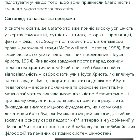
підготувати учнів до того, щоб вони привнесли благочестиві
зміни до
цього
зіпсованого світу.
Світогляд та навчальна програма
У системі освіти, де багато хто вже приніс високу успішність
у жертву самооцінці, сутність – стилю, історію – пропаганді,
факти – фікції, свободу – політкоректності, а батьківські
права – державної влади (McDowell and Hostetler, 1998), Бог
закликає нас готувати відповідальних послідовників Ісуса
Христа, 1994). Яке важке завдання постає перед кожним
педагогом-християнином! Який привілей і благоговійна
відповідальність – озброювати учнів Ісуса Христа, які вплинуть
на світ заради Нього, творити нові життя до вічності! Бути
педагогом – високе покликання та серйозне заняття. Не
можна займатися викладацькою діяльністю безсистемно - і
при цьому очікувати, що вона дасть позитивні результати.
Викладання вимагає міцного фундаменту, на якому буде
лежати вся його будівля. Наскільки міцний світогляд, який ви
заклали в основу своєї педагогіки? Чи твердо він укорінений у
Писанні? Чи встоїть воно проти бомбардування небіблейських
філософій та панівних світських систем
цінностей?