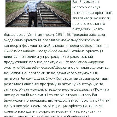
Ван Бруммелен
коротко описує
чотири види орієнтації,
які впливали на школи
протягом останніх
п'ятдесяти і навіть
більше років (Van Brummelen, 1994, 5). Традиціоналістська
академічна орієнтація розглядає навчальну програму як
конвеєр інформації та ідей, ставлячи перед собою питання:
Який зміст найбільш потрібний учням?
Технічна орієнтація
дивиться на навчальну програму як на раціональний
продуктивний процес, запитуючи:
Як зробити викладання
змісту найбільш ефективним?
Дорадча орієнтація відноситься
до навчальної програми як до вдумливого тлумачення,
питаючи:
Чи нам слід робити?
Конструктивістська орієнтація
розглядає навчальну програму як активну конструкцію та
запитує:
Як ми можемо створити власну реальність?
Кожна з
цих орієнтацій має сильні та слабкі сторони, тому Ван
Бруммелен попереджає, що «недостатньо просто прийняти
одну з них або якусь комбінацію цих орієнтацій, якщо ми
хочемо викладати по-християнськи». Учителі-християни
повинні визначити свій християнський світогляд і