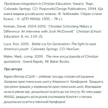
Проблеми integration in Christian Education. Чикаго
. Repr.,
Colorado Springs, CO: Purposeful Design Publications, 1994. (Ця
книга видана російською мовою: Ф. Гейбелайн. Образ істини
Божої. - К.: ЦПП МАХШ, 1995. - 78 с.)
Keenan, Derek. 2004-2005. “Christian Schooling Makes a
Difference: An Interview with Josh McDowell.”
Christian School
Education
8, no. 1:19–21.
Luce, Ron. 2005.
Battle cry for Generation: The fight to save
America's youth
. Colorado Springs, CO: NexGen.
Water, Mark, comp. 2000.
The new encyclopedia of Christian
quotations
. Grand Rapids, MI: Baker Books.
Про автора
Карен Вінтер (США) – обіймає посаду голови об'єднання
Західних християнських шкіл у Клермонті, Каліфорнія. Тридцять
три роки працює у керівництві християнських шкіл. Викладала
на всіх рівнях від
дошкільної освіти до інституту. Як член ради
МАХШ, двадцять вісім років очолювала Комітет з питань
дошкільної освіти в північній Каліфорнії.