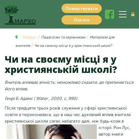
Пожертвувати
Donate
Головна
Педагогам та керівникам
Матеріали для
вчителів
Чи на своєму місці я у християнській школі?
Чи на своєму місці я у
християнській школі?
Вчитель впливає вічність; неможливо сказати, де припиняється
його вплив.
Генрі Б. Адамс (
Water
, 2000, с. 990)
Після тридцяти трьох років служіння у сфері християнської
освіти я переконалася, що в наш час духовний вплив вчителя
християнської школи сягає
набагато далі, ніж будь-коли в
історії. Рон Лус,
автор книги