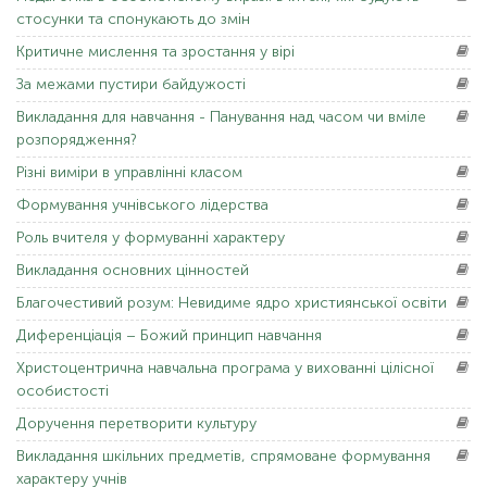
стосунки та спонукають до змін
Критичне
мислення та зростання у вірі
За
межами пустири байдужості
Викладання
для навчання - Панування над часом чи вміле
розпорядження?
Різні
виміри в управлінні класом
Формування
учнівського лідерства
Роль
вчителя у формуванні характеру
Викладання
основних цінностей
Благочестивий
розум: Невидиме ядро ​​християнської освіти
Диференціація
– Божий принцип навчання
Христоцентрична
навчальна програма у вихованні цілісної
особистості
Доручення
перетворити культуру
Викладання
шкільних предметів, спрямоване формування
характеру учнів