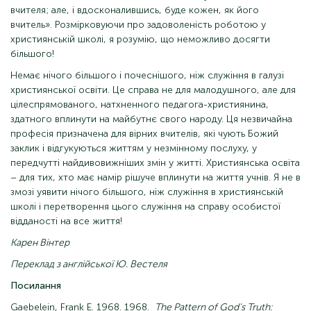
вчителя; але, і вдосконалившись, буде кожен, як його
вчитель». Розмірковуючи про задоволеність роботою у
християнській школі, я розумію, що неможливо досягти
більшого!
Немає нічого більшого і почеснішого, ніж служіння в галузі
християнської освіти. Це справа не для малодушного, але для
цілеспрямованого, натхненного педагога-християнина,
здатного вплинути на майбутнє свого народу. Ця незвичайна
професія призначена для вірних вчителів, які чують Божий
заклик і відгукуються життям у незмінному послуху, у
передчутті найдивовижніших змін у житті. Християнська освіта
– для тих, хто має намір рішуче вплинути на життя учнів. Я не в
змозі уявити нічого більшого, ніж служіння в християнській
школі і перетворення цього служіння на справу особистої
відданості на все життя!
Карен Вінтер
Переклад з англійської Ю. Вестеля
Посилання
Gaebelein, Frank E. 1968. 1968.
The Pattern of God's Truth: