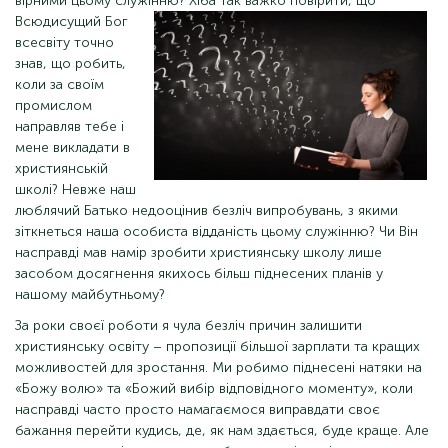
вірними цьому служінню? Хіба так важко
повірити, що
Всюдисущий Бог
всесвіту точно
знав, що робить,
коли за своїм
промислом
направляв тебе і
мене викладати в
християнській
школі? Невже наш
люблячий Батько недооцінив безліч випробувань, з якими
зіткнеться наша особиста відданість цьому служінню? Чи Він
насправді мав намір зробити християнську школу лише
засобом досягнення якихось більш піднесених планів у
нашому майбутньому?
За роки своєї роботи я чула безліч причин залишити
християнську освіту – пропозиції більшої зарплати та кращих
можливостей для зростання. Ми робимо піднесені натяки на
«Божу волю» та «Божий вибір відповідного моменту», коли
насправді часто просто намагаємося виправдати своє
бажання перейти кудись, де, як нам здається, буде краще. Але