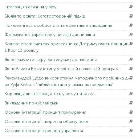
Інтеграція
навчання у віру
Біблія
та освіта: багатосторонній підхід
Покликані
всі: особистість та ефективне викладання
Формування
характеру у вигляді дисципліни
Кодекс
етики вчителя-християнина: Дотримуючись принципів
1 Кор. 13 розділу
Як
роздмухати іскру: мотивуємо до навчання
Як
побачити Божу істину у світській навчальній програмі
Рекомендації
щодо використання методичного посібника д-
ра Руфі Хейкок "Біблійні істини у шкільних предметах"
Кореляція
чи інтеграція: ось у чому питання!
Викладання
по-біблейськи
Основи
інтеграції: принцип примирення
Основи
інтеграції: творення образу Бога
Основи
інтеграції: принцип управління