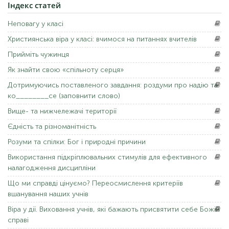
Індекс
статей
Неповагу
у класі
Християнська
віра у класі: вчимося на питаннях вчителів
Прийміть
чужинця
Як
знайти свою «спільноту серця»
Дотримуючись
поставленого завдання: роздуми про надію та
ко________се (заповнити слово)
Вище-
та нижчележачі території
Єдність
та різноманітність
Розуми
та спілки: Бог і природні причини
Використання
підкріплювальних стимулів для ефективного
налагодження дисципліни
Що
ми справді цінуємо? Переосмислення критеріїв
вшанування наших учнів
Віра
у дії. Виховання учнів, які бажають присвятити себе Божій
справі