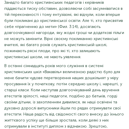
Занадто багато християнських педагогів і керівників
піддаються тиску обставин, дозволяючи собі засумніватися в
тій переконаності і тому ентузіазмі, які відчули, коли вперше
були покликані до християнської освіти. Але ті, хто присвятив
себе «прагненню до мети» (Фил. 3:14), досягають
довгоочікуваної нагороди, яку жодні гроші чи додаткові пільги
не можуть замінити. Вірні своєму покликанню християнські
вчителі, які багато років служать християнській школі,
пожинають рясні плоди, про які ті, хто залишають
християнські школи, не мають уявлення.
В останні сімнадцять років мого служіння в системі
християнських шкіл «Вакавіль» величезною радістю було для
мене бачити чудове перетворення наших дошкільнят у міру
просування їх у початкову, потім середню школу і, нарешті, у
старші класи. Коли наступав довгоочікуваний день вручення
атестатів зрілості, наші педагоги, подібно до батьків, горді
своїми дітьми, із захопленням дивилися, як наші освічені та
духовно дорослі випускники йшли по рядах отримувати свої
атестати. Наша радість від свідомості свого внеску до їхнього
життєвого успіху ще більше зростала, коли деякі з них
отримували в інституті диплом з відзнакою. Зрештою,