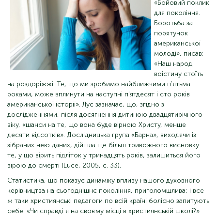
«Бойовий поклик
для покоління.
Боротьба за
порятунок
американської
молоді», писав:
«Наш народ
воістину стоїть
на роздоріжжі. Те, що ми зробимо найближчими п'ятьма
роками, може вплинути на наступні п'ятдесят і сто років
американської історії». Лус зазначає, що, згідно з
дослідженнями, після досягнення дитиною двадцятирічного
віку, «шанси на те, що вона буде вірною Христу, менше
десяти відсотків». Дослідницька група «Барна», виходячи із
зібраних нею даних, дійшла ще більш тривожного висновку:
те, у що вірить підліток у тринадцять років, залишиться його
вірою до смерті (Luce, 2005, с. 33).
Статистика, що показує динаміку впливу нашого духовного
керівництва на сьогоднішнє покоління, приголомшлива; і все
ж таки християнські педагоги по всій країні болісно запитують
себе: «Чи справді я на своєму місці в християнській школі?»