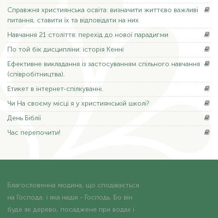
Справжня
християнська освіта: визначити життєво важливі
питання, ставити їх та відповідати на них
Навчання
21 століття: перехід до нової парадигми
По
той бік дисципліни: історія Кенні
Ефективне
викладання із застосуванням спільного навчання
(співробітництва).
Етикет
в інтернет-спілкуванні.
Чи На
своєму місці я у християнській школі?
День
Біблії
Час
перепочити!
Благословенна людина, що сподівається
на Господа, і яка надія - Господь. Бо він
буде як дерево, посаджене при водах і