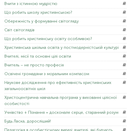
Вчити
з істинною мудрістю
Що
робить школу християнською?
Обережність
у формуванні світогляду
Світ
світоглядів
Що
робить християнську освіту особливою?
Християнська
шкільна освіта у постмодерністській культурі
Вчителі,
місії та основні цілі освіти
Вчитель
– не просто професія
Освічені
громадяни з моральним компасом
Наукове
дослідження про ефективність християнських
загальноосвітніх шкіл
Христоцентрична
навчальна програма у вихованні цілісної
особистості
Учнівство
+ Пізнання = досконале серце, старанний розум
Будь Ласка,
доросліший!
Педагогіка
в особистісному виразі: вчителі, які будують