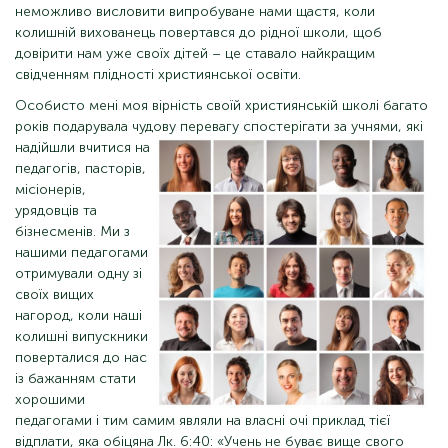
неможливо висловити випробуване нами щастя, коли
колишній вихованець повертався до рідної школи, щоб
довірити нам уже своїх дітей – це ставало найкращим
свідченням плідності християнської освіти.
Особисто мені моя вірність своїй християнській школі багато
років подарувала чудову перевагу спостерігати за учнями, які
надійшли вчитися на
педагогів, пасторів,
місіонерів,
урядовців та
бізнесменів. Ми з
нашими педагогами
отримували одну зі
своїх вищих
нагород, коли наші
колишні випускники
поверталися до нас
із бажанням стати
хорошими
педагогами і тим самим являли на власні очі приклад тієї
відплати, яка обіцяна Лк. 6:40: «Учень не буває вище свого