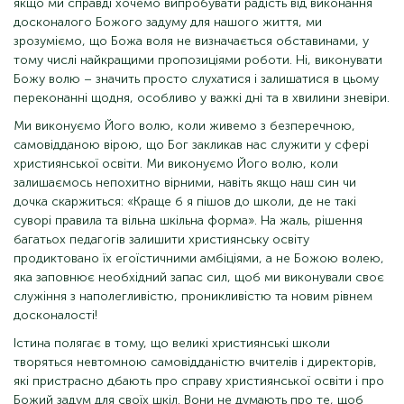
якщо ми справді хочемо випробувати радість від виконання
досконалого Божого задуму для нашого життя, ми
зрозуміємо, що Божа воля не визначається обставинами, у
тому числі найкращими пропозиціями роботи. Ні, виконувати
Божу волю – значить просто слухатися і залишатися в цьому
переконанні щодня, особливо у важкі дні та в хвилини зневіри.
Ми виконуємо Його волю, коли живемо з безперечною,
самовідданою вірою, що Бог закликав нас служити у сфері
християнської освіти. Ми виконуємо Його волю, коли
залишаємось непохитно вірними, навіть якщо наш син чи
дочка скаржиться: «Краще б я пішов до школи, де не такі
суворі правила та вільна шкільна форма». На жаль, рішення
багатьох педагогів залишити християнську освіту
продиктовано їх егоїстичними амбіціями, а не Божою волею,
яка заповнює необхідний запас сил, щоб ми виконували своє
служіння з наполегливістю, проникливістю та новим рівнем
досконалості!
Істина полягає в тому, що великі християнські школи
творяться невтомною самовідданістю вчителів і директорів,
які пристрасно дбають про справу християнської освіти і про
Божий задум для своїх шкіл. Вони не думають про те, щоб