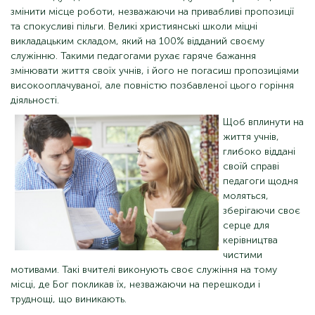
змінити місце роботи, незважаючи на привабливі пропозиції
та спокусливі пільги. Великі християнські школи міцні
викладацьким складом, який на 100% відданий своєму
служінню. Такими педагогами рухає гаряче бажання
змінювати життя своїх учнів, і його не погасиш пропозиціями
високооплачуваної, але повністю позбавленої цього горіння
діяльності.
Щоб вплинути на
життя учнів,
глибоко віддані
своїй справі
педагоги щодня
моляться,
зберігаючи своє
серце для
керівництва
чистими
мотивами. Такі вчителі виконують своє служіння на тому
місці, де Бог покликав їх, незважаючи на перешкоди і
труднощі, що виникають.