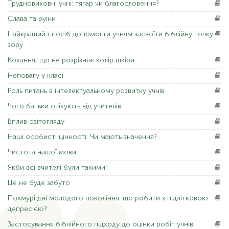
Трудновиховні
учні: тягар чи благословення?
Слава
та руїни
Найкращий
спосіб допомогти учням засвоїти біблійну точку
зору
Кохання,
що не розрізняє колір шкіри
Неповагу
у класі
Роль
питань в інтелектуальному розвитку учнів
Чого
батьки очікують від учителів
Вплив
світогляду
Наші
особисті цінності: Чи мають значення?
Чистота
нашої мови
Якби
всі вчителі були такими!
Це
не буде забуто
Похмурі
дні молодого покоління: що робити з підлітковою
депресією?
Застосування
біблійного підходу до оцінки робіт учнів