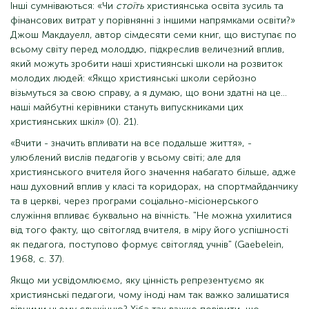
Інші сумніваються: «Чи
стоїть
християнська освіта зусиль та
фінансових витрат у порівнянні з іншими напрямками освіти?»
Джош Макдауелл, автор сімдесяти семи книг, що виступає по
всьому світу перед молоддю, підкреслив величезний вплив,
який можуть зробити наші християнські школи на розвиток
молодих людей: «Якщо християнські школи серйозно
візьмуться за свою справу, а я думаю, що вони здатні на це…
наші майбутні керівники стануть випускниками цих
християнських шкіл» (0). 21).
«Вчити - значить впливати на все подальше життя», -
улюблений вислів педагогів у всьому світі; але для
християнського вчителя його значення набагато більше, адже
наш духовний вплив у класі та коридорах, на спортмайданчику
та в церкві, через програми соціально-місіонерського
служіння впливає буквально на вічність. "Не можна ухилитися
від того факту, що світогляд вчителя, в міру його успішності
як педагога, поступово формує світогляд учнів" (Gaebelein,
1968, с. 37).
Якщо ми усвідомлюємо, яку цінність репрезентуємо як
християнські педагоги, чому іноді нам так важко залишатися