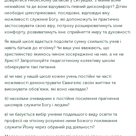
довіритися Небесному Батькові у ситуаціях, з якими вони
незнайомі та де вони відчувають певний дискомфорт? Дітям
необхідні цілеспрямовані, послідовні, відповідні віку
можливості служіння Богу, які допоможуть їм практично
застосовувати свою віру, потроху розширюватимуть зони
комфорту, розвиватимуть їхнє сприйняття миру та духовності.
Як вашій школі вдається подолати сумну схильність учнів і
навіть батьків до егоїзму? Чи ваші учні вважають, що
християнство якимось чином зосереджено на них, а не на
Христі? Запропонуйте педагогічному колективу школи
обміркувати такі питання:
а) чи має у нашій школі кожен учень постійні чи часті
можливості демонструвати Євангеліє своїм життям та
виконувати обов'язки, які воно накладає?
б) наскільки очевидним є постійне посилення прагнення
школярів служити Богу і людям?
в) чи базується вибір учнями подальшого виду освіти та
професії на чіткому розумінні ними Божого покликання
служити Йому через обраний рід діяльності?