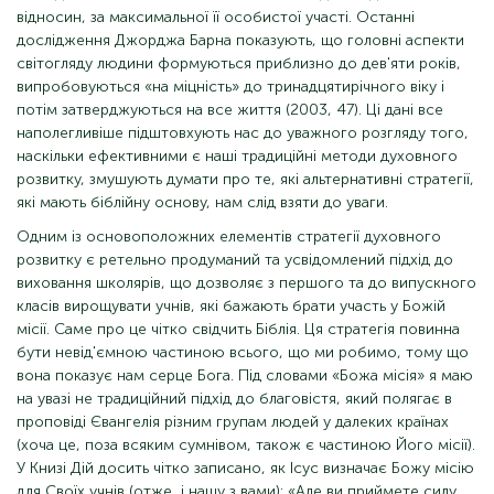
відносин, за максимальної її особистої участі. Останні
дослідження Джорджа Барна показують, що головні аспекти
світогляду людини формуються приблизно до дев'яти років,
випробовуються «на міцність» до тринадцятирічного віку і
потім затверджуються на все життя (2003, 47). Ці дані все
наполегливіше підштовхують нас до уважного розгляду того,
наскільки ефективними є наші традиційні методи духовного
розвитку, змушують думати про те, які альтернативні стратегії,
які мають біблійну основу, нам слід взяти до уваги.
Одним із основоположних елементів стратегії духовного
розвитку є ретельно продуманий та усвідомлений підхід до
виховання школярів, що дозволяє з першого та до випускного
класів вирощувати учнів, які бажають брати участь у Божій
місії. Саме про це чітко свідчить Біблія. Ця стратегія повинна
бути невід'ємною частиною всього, що ми робимо, тому що
вона показує нам серце Бога. Під словами «Божа місія» я маю
на увазі не традиційний підхід до благовістя, який полягає в
проповіді Євангелія різним групам людей у ​​далеких країнах
(хоча це, поза всяким сумнівом, також є частиною Його місії).
У Книзі Дій досить чітко записано, як Ісус визначає Божу місію
для Своїх учнів (отже, і нашу з вами): «Але ви приймете силу,