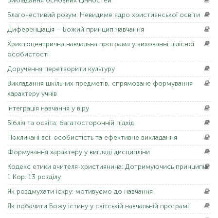
Викладання
основних цінностей
Благочестивий
розум: Невидиме ядро ​​християнської освіти
Диференціація
– Божий принцип навчання
Христоцентрична
навчальна програма у вихованні цілісної
особистості
Доручення
перетворити культуру
Викладання
шкільних предметів, спрямоване формування
характеру учнів
Інтеграція
навчання у віру
Біблія
та освіта: багатосторонній підхід
Покликані
всі: особистість та ефективне викладання
Формування
характеру у вигляді дисципліни
Кодекс
етики вчителя-християнина: Дотримуючись принципів
1 Кор. 13 розділу
Як
роздмухати іскру: мотивуємо до навчання
Як
побачити Божу істину у світській навчальній програмі