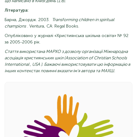
що написано в Книзі діянь (1:8).
Література:
Барна, Джордж. 2003.
Transforming children in spiritual
champions
. Ventura, CA: Regal Books.
Опубліковано у журналі «Християнська шкільна освіта» № 92
за 2005-2006 рік.
Стаття використана МАРХО з дозволу організації
Міжнародна
асоціація
християнських
шкіл (Association
of Christian Schools
International
,
USA
). Бажаючі використовувати цю інформацію в
інших контекстах повинні вказати ім'я автора та МАХШ.