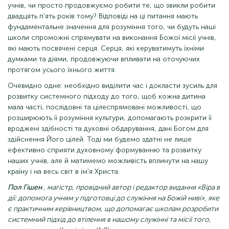
учнів, чи просто продовжуємо робити те, що звикли робити
двадцять п'ять років тому? Відповіді на ці питання мають
фундаментальне значення для розуміння того, чи будуть наші
школи спроможні спрямувати на виконання Божої місії учнів,
які мають посвячені серця. Серця, які керуватимуть їхніми
думками та діями, продовжуючи впливати на оточуючих
протягом усього їхнього життя.
Очевидно одне: необхідно виділити час і докласти зусиль для
розвитку системного підходу до того, щоб кожна дитина
мала часті, послідовні та цілеспрямовані можливості, що
розширюють її розуміння культури, допомагають розкрити її
вроджені здібності та духовні обдарування, дані Богом для
здійснення Його цілей. Тоді ми будемо здатні не лише
ефективно сприяти духовному формуванню та розвитку
наших учнів, але й матимемо можливість вплинути на нашу
країну і на весь світ в ім'я Христа.
Пол Гішен
, магістр, провідний автор і редактор видання «Віра в
дії: допомога учням у підготовці до служіння на Божій ниві», яке
є практичним керівництвом, що допомагає школам розробити
системний підхід до втілення в нашому служінні та місії того,