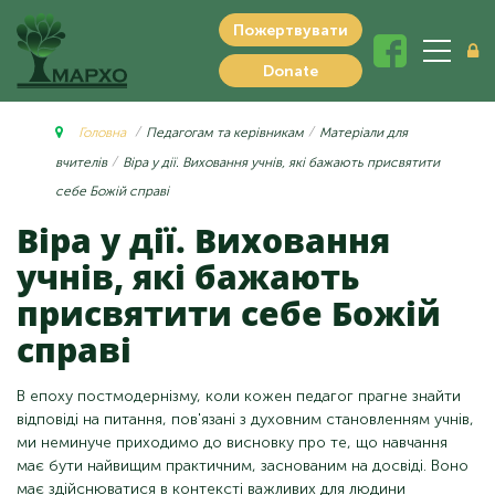
Пожертвувати
Donate
Головна
Педагогам та керівникам
Матеріали для
вчителів
Віра у дії. Виховання учнів, які бажають присвятити
себе Божій справі
Віра у дії. Виховання
учнів, які бажають
присвятити себе Божій
справі
В епоху постмодернізму, коли кожен педагог прагне знайти
відповіді на питання, пов'язані з духовним становленням учнів,
ми неминуче приходимо до висновку про те, що навчання
має бути найвищим практичним, заснованим на досвіді. Воно
має здійснюватися в контексті важливих для людини