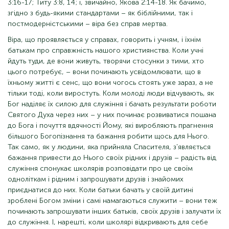
3:16-17; Титу 3:8, 14; і, звичайно, Якова 2:14-18. Як бачимо,
згідно з будь-якими стандартами – як біблійними, так і
постмодерністськими – віра без справ мертва.
Віра, що проявляється у справах, говорить і учням, і їхнім
батькам про справжність нашого християнства. Коли учні
йдуть туди, де вони живуть, творячи стосунки з тими, хто
цього потребує, – вони починають усвідомлювати, що в
їхньому житті є сенс, що вони чогось стоять уже зараз, а не
тільки тоді, коли виростуть. Коли молоді люди відчувають, як
Бог наділяє їх силою для служіння і бачать результати роботи
Святого Духа через них – у них починає розвиватися пошана
до Бога і почуття вдячності Йому, які виробляють прагнення
більшого Богопізнання та бажання робити щось для Нього.
Так само, як у людини, яка прийняла Спасителя, з'являється
бажання привести до Нього своїх рідних і друзів – радість від
служіння спонукає школярів розповідати про це своїм
одноліткам і рідним і запрошувати друзів і знайомих
приєднатися до них. Коли батьки бачать у своїй дитині
зроблені Богом зміни і самі намагаються служити – вони теж
починають запрошувати інших батьків, своїх друзів і залучати їх
до служіння. І, нарешті, коли школярі відкривають для себе