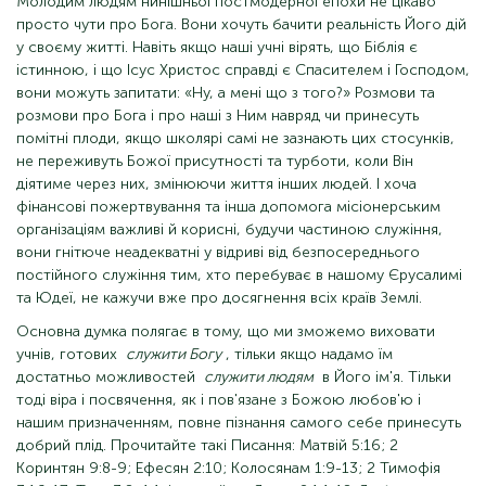
Молодим людям нинішньої постмодерної епохи не цікаво
просто чути про Бога. Вони хочуть бачити реальність Його дій
у своєму житті. Навіть якщо наші учні вірять, що Біблія є
істинною, і що Ісус Христос справді є Спасителем і Господом,
вони можуть запитати: «Ну, а мені що з того?» Розмови та
розмови про Бога і про наші з Ним навряд чи принесуть
помітні плоди, якщо школярі самі не зазнають цих стосунків,
не переживуть Божої присутності та турботи, коли Він
діятиме через них, змінюючи життя інших людей. І хоча
фінансові пожертвування та інша допомога місіонерським
організаціям важливі й корисні, будучи частиною служіння,
вони гнітюче неадекватні у відриві від безпосереднього
постійного служіння тим, хто перебуває в нашому Єрусалимі
та Юдеї, не кажучи вже про досягнення всіх країв Землі.
Основна думка полягає в тому, що ми зможемо виховати
учнів, готових
служити Богу
, тільки якщо надамо їм
достатньо можливостей
служити людям
в Його ім'я. Тільки
тоді віра і посвячення, як і пов'язане з Божою любов'ю і
нашим призначенням, повне пізнання самого себе принесуть
добрий плід. Прочитайте такі Писання: Матвій 5:16; 2
Коринтян 9:8-9; Ефесян 2:10; Колосянам 1:9-13; 2 Тимофія