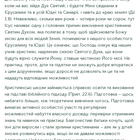
коли на вас зійде Дух Святий; і будете Мені свідками в
Єрусалимі та в усій Юдеї та Самарії, і навіть до краю землі» (Дії
1:8). Неважливо, скільки вам років – чотири роки чи сорок: тут
Ісус називає одну з головних причин виконання християнина
Святим Духом, яка полягає в тому, щоб здійснювати Божу
місію для всіх людей Землі, починаючи з нашого особистого
Єрусалиму та Юдеї. Це означає, що Господь очікує від наших
учнів-християн, наділених силою Святого Духа, що вони
будуть вірно служити Йому, ставши частиною Його місії. На
практиці, проте, діти та підлітки не зможуть добре впоратися
з цим дорученням, якщо дорослі не дозволять їм це та не
нададуть відповідних можливостей.
Християнські школи займаються справою освіти та виховання
на підставі біблійного підходу (Прип. 22:6). Підготовка – щось
набагато більше, ніж теоретичне вивчення чогось. Підготовка
вимагає активної особистої участі та регулярних
можливостей набуття власного досвіду, перевірки отриманих
знань та навичок на практиці. Благочестиві батьки хочуть, щоб
їхні діти виросли і стали зрілими християнами – але як у дітей
зможе розвинутись віра, якщо їм не давали можливості