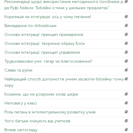
Рекомендації
щодо використання методичного посібника д-
ра Руфі Хейкок "Біблійні істини у шкільних предметах"
Кореляція
чи інтеграція: ось у чому питання!
Викладання
по-біблейськи
Основи
інтеграції: принцип примирення
Основи
інтеграції: творення образу Бога
Основи
інтеграції: принцип управління
Трудновиховні
учні: тягар чи благословення?
Слава
та руїни
Найкращий
спосіб допомогти учням засвоїти біблійну точку
зору
Кохання,
що не розрізняє колір шкіри
Неповагу
у класі
Роль
питань в інтелектуальному розвитку учнів
Чого
батьки очікують від учителів
Вплив
світогляду