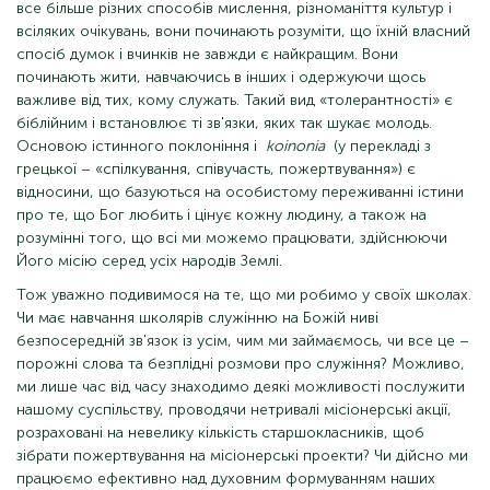
все більше різних способів мислення, різноманіття культур і
всіляких очікувань, вони починають розуміти, що їхній власний
спосіб думок і вчинків не завжди є найкращим. Вони
починають жити, навчаючись в інших і одержуючи щось
важливе від тих, кому служать. Такий вид «толерантності» є
біблійним і встановлює ті зв'язки, яких так шукає молодь.
Основою істинного поклоніння і
koinonia
(у перекладі з
грецької – «спілкування, співучасть, пожертвування») є
відносини, що базуються на особистому переживанні істини
про те, що Бог любить і цінує кожну людину, а також на
розумінні того, що всі ми можемо працювати, здійснюючи
Його місію серед усіх народів Землі.
Тож уважно подивимося на те, що ми робимо у своїх школах.
Чи має навчання школярів служінню на Божій ниві
безпосередній зв'язок із усім, чим ми займаємось, чи все це –
порожні слова та безплідні розмови про служіння? Можливо,
ми лише час від часу знаходимо деякі можливості послужити
нашому суспільству, проводячи нетривалі місіонерські акції,
розраховані на невелику кількість старшокласників, щоб
зібрати пожертвування на місіонерські проекти? Чи дійсно ми
працюємо ефективно над духовним формуванням наших