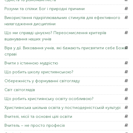
Розуми
та спілки: Бог і природні причини
Використання
підкріплювальних стимулів для ефективного
налагодження дисципліни
Що
ми справді цінуємо? Переосмислення критеріїв
вшанування наших учнів
Віра
у дії. Виховання учнів, які бажають присвятити себе Божій
справі
Вчити
з істинною мудрістю
Що
робить школу християнською?
Обережність
у формуванні світогляду
Світ
світоглядів
Що
робить християнську освіту особливою?
Християнська
шкільна освіта у постмодерністській культурі
Вчителі,
місії та основні цілі освіти
Вчитель
– не просто професія