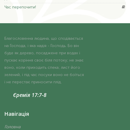
Час
перепочити!
Благословенна людина, що сподівається
на Господа, і яка надія - Господь. Бо він
буде як дерево, посаджене при водах і
пускає коріння своє біля потоку; не знає
воно, коли приходить спека; лист його
зелений, і під час посухи воно не боїться
і не перестає приносити плід.
Єремія 17:7-8
Навігація
Головна