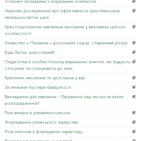
Освічені
громадяни з моральним компасом
Наукове
дослідження про ефективність християнських
загальноосвітніх шкіл
Христоцентрична
навчальна програма у вихованні цілісної
особистості
Учнівство
+ Пізнання = досконале серце, старанний розум
Будь Ласка,
доросліший!
Педагогіка
в особистісному вираженні: вчителі, які будують
стосунки та спонукають до змін
Критичне
мислення та зростання у вірі
За
межами пустири байдужості
Викладання
для навчання - Панування над часом чи вміле
розпорядження?
Різні
виміри в управлінні класом
Формування
учнівського лідерства
Роль
вчителя у формуванні характеру