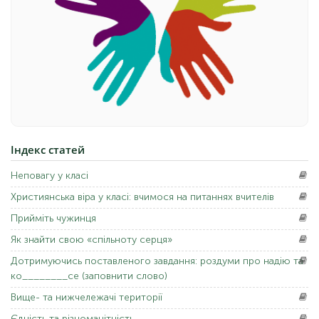
Індекс
статей
Неповагу
у класі
Християнська
віра у класі: вчимося на питаннях вчителів
Прийміть
чужинця
Як
знайти свою «спільноту серця»
Дотримуючись
поставленого завдання: роздуми про надію та
ко________се (заповнити слово)
Вище-
та нижчележачі території
Єдність
та різноманітність