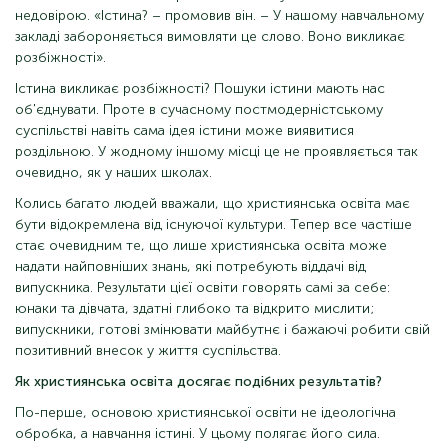
недовірою. «Істина? – промовив він. – У нашому навчальному
закладі забороняється вимовляти це слово. Воно викликає
розбіжності».
Істина викликає розбіжності? Пошуки істини мають нас
об'єднувати. Проте в сучасному постмодерністському
суспільстві навіть сама ідея істини може виявитися
роздільною. У жодному іншому місці це не проявляється так
очевидно, як у наших школах.
Колись багато людей вважали, що християнська освіта має
бути відокремлена від існуючої культури. Тепер все частіше
стає очевидним те, що лише християнська освіта може
надати найповніших знань, які потребують віддачі від
випускника. Результати цієї освіти говорять самі за себе:
юнаки та дівчата, здатні глибоко та відкрито мислити;
випускники, готові змінювати майбутнє і бажаючі робити свій
позитивний внесок у життя суспільства.
Як християнська освіта досягає подібних результатів?
По-перше, основою християнської освіти не ідеологічна
обробка, а навчання істині. У цьому полягає його сила.