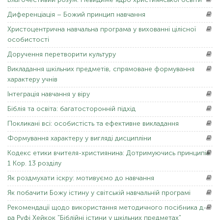
Диференціація
– Божий принцип навчання
Христоцентрична
навчальна програма у вихованні цілісної
особистості
Доручення
перетворити культуру
Викладання
шкільних предметів, спрямоване формування
характеру учнів
Інтеграція
навчання у віру
Біблія
та освіта: багатосторонній підхід
Покликані
всі: особистість та ефективне викладання
Формування
характеру у вигляді дисципліни
Кодекс
етики вчителя-християнина: Дотримуючись принципів
1 Кор. 13 розділу
Як
роздмухати іскру: мотивуємо до навчання
Як
побачити Божу істину у світській навчальній програмі
Рекомендації
щодо використання методичного посібника д-
ра Руфі Хейкок "Біблійні істини у шкільних предметах"