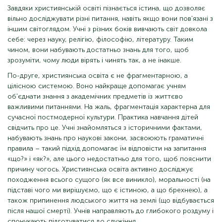
Завдяки християнській освіті пізнається істина, що дозволяє
вільно досліджувати різні питання, навіть якщо вони пов'язані з
іншим світоглядом. Учні з різних боків вивчають світ довкола
себе: через науку, релігію, філософію, літературу. Таким
чином, вони набувають достатньо знань для того, щоб
зрозуміти, чому люди вірять і чинять так, а не інакше.
По-друге, християнська освіта є не фрагментарною, а
цілісною системою. Воно найкраще допомагає учням
об'єднати знання з академічних предметів із життєво
важливими питаннями. На жаль, фрагментація характерна для
сучасної постмодерної культури. Практика навчання дітей
свідчить про це. Учні знайомляться з історичними фактами,
набувають знань про наукові закони, засвоюють граматичні
правила – такий підхід допомагає їм відповісти на запитання
«що?» і «як?», але цього недостатньо для того, щоб пояснити
причину чогось. Християнська освіта активно досліджує
походження всього сущого (як все виникло), моральності (на
підставі чого ми вирішуємо, що є істиною, а що брехнею), а
також припинення людського життя на землі (що відбувається
після нашої смерті). Учнів направляють до глибокого роздуму і
спонукають підготуватися до служіння.