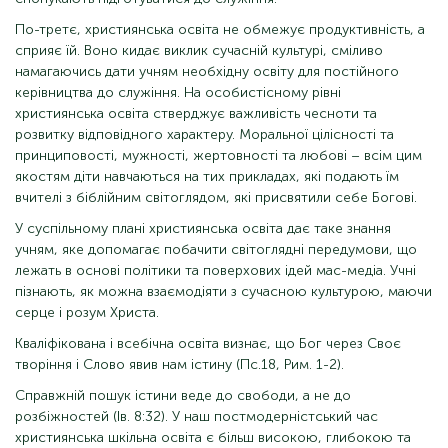
По-третє, християнська освіта не обмежує продуктивність, а
сприяє їй. Воно кидає виклик сучасній культурі, сміливо
намагаючись дати учням необхідну освіту для постійного
керівництва до служіння. На особистісному рівні
християнська освіта стверджує важливість чесноти та
розвитку відповідного характеру. Моральної цілісності та
принциповості, мужності, жертовності та любові – всім цим
якостям діти навчаються на тих прикладах, які подають їм
вчителі з біблійним світоглядом, які присвятили себе Богові.
У суспільному плані християнська освіта дає таке знання
учням, яке допомагає побачити світоглядні передумови, що
лежать в основі політики та поверхових ідей мас-медіа. Учні
пізнають, як можна взаємодіяти з сучасною культурою, маючи
серце і розум Христа.
Кваліфікована і всебічна освіта визнає, що Бог через Своє
творіння і Слово явив нам істину (Пс.18, Рим. 1-2).
Справжній пошук істини веде до свободи, а не до
розбіжностей (Ів. 8:32). У наш постмодерністський час
християнська шкільна освіта є більш високою, глибокою та