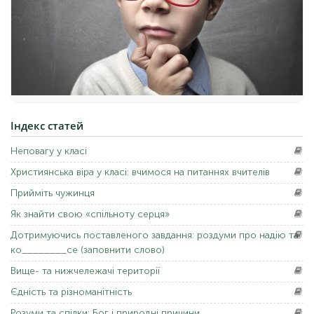
Індекс
статей
Неповагу
у класі
Християнська
віра у класі: вчимося на питаннях вчителів
Прийміть
чужинця
Як
знайти свою «спільноту серця»
Дотримуючись
поставленого завдання: роздуми про надію та
ко________се (заповнити слово)
Вище-
та нижчележачі території
Єдність
та різноманітність
Розуми
та спілки: Бог і природні причини