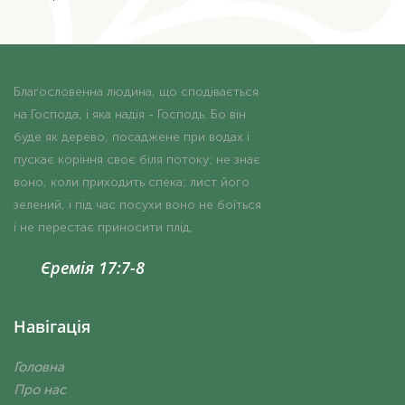
Благословенна людина, що сподівається
на Господа, і яка надія - Господь. Бо він
буде як дерево, посаджене при водах і
пускає коріння своє біля потоку; не знає
воно, коли приходить спека; лист його
зелений, і під час посухи воно не боїться
і не перестає приносити плід.
Єремія 17:7-8
Навігація
Головна
Про нас