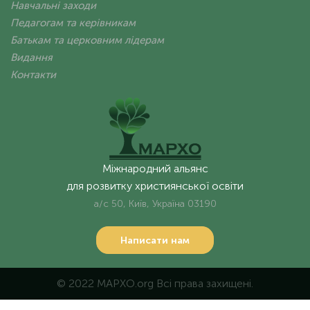
Навчальні заходи
Педагогам та керівникам
Батькам та церковним лідерам
Видання
Контакти
Міжнародний альянс
для розвитку християнської освіти
а/с 50, Київ, Україна 03190
Написати нам
© 2022 MAPXO.org Всі права захищені.