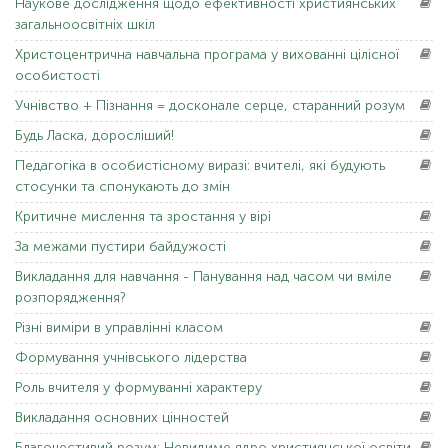
Наукове
дослідження щодо ефективності християнських
загальноосвітніх шкіл
Христоцентрична
навчальна програма у вихованні цілісної
особистості
Учнівство
+ Пізнання = досконале серце, старанний розум
Будь Ласка,
доросліший!
Педагогіка
в особистісному виразі: вчителі, які будують
стосунки та спонукають до змін
Критичне
мислення та зростання у вірі
За
межами пустири байдужості
Викладання
для навчання - Панування над часом чи вміле
розпорядження?
Різні
виміри в управлінні класом
Формування
учнівського лідерства
Роль
вчителя у формуванні характеру
Викладання
основних цінностей
Благочестивий
розум: Невидиме ядро ​​християнської освіти