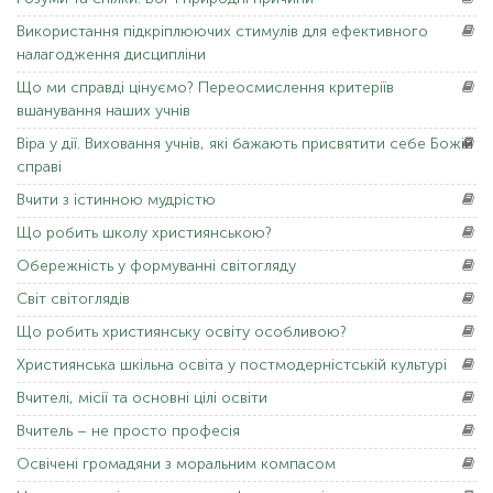
Використання
підкріплюючих стимулів для ефективного
налагодження дисципліни
Що
ми справді цінуємо? Переосмислення критеріїв
вшанування наших учнів
Віра
у дії. Виховання учнів, які бажають присвятити себе Божій
справі
Вчити
з істинною мудрістю
Що
робить школу християнською?
Обережність
у формуванні світогляду
Світ
світоглядів
Що
робить християнську освіту особливою?
Християнська
шкільна освіта у постмодерністській культурі
Вчителі,
місії та основні цілі освіти
Вчитель
– не просто професія
Освічені
громадяни з моральним компасом