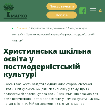
Пожертвувати
Donate
Головна
Педагогам та керівникам
Матеріали для
вчителів
Християнська шкільна освіта у постмодерністській
культурі
Християнська шкільна
освіта у
постмодерністській
культурі
Якось я мав честь обідати з одним директором світської
школи. Спілкуючись, ми дійшли висновку у тому, що як
педагогам відведена чудова роль. Я зазначив, що вважаю для
себе величезною честю допомагати учням слідувати шляхом
пізнання істини. Мій співрозмовник глянув на мене з