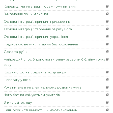
Кореляція
чи інтеграція: ось у чому питання!
Викладання
по-біблейськи
Основи
інтеграції: принцип примирення
Основи
інтеграції: творення образу Бога
Основи
інтеграції: принцип управління
Трудновиховні
учні: тягар чи благословення?
Слава
та руїни
Найкращий
спосіб допомогти учням засвоїти біблійну точку
зору
Кохання,
що не розрізняє колір шкіри
Неповагу
у класі
Роль
питань в інтелектуальному розвитку учнів
Чого
батьки очікують від учителів
Вплив
світогляду
Наші
особисті цінності: Чи мають значення?