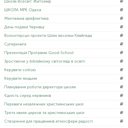
Школа
Всесвіт. Житомир
ШКОЛА
МРІЇ. Одеса
Ментальна
арифметика
День
подяки Чернівці
Волонтерські
проекти Шлях веселки Клайпеда
Суперкнига
Презентація
Програми Good-School
Зростаючи
у біблійному світогляді в освіті
Керувати
собою
Керувати
людьми
Планування
роботи директора школи
Єдність
серед керівників
Переваги
незалежних християнських шкіл
Третя
хвиля церков та християнських шкіл
Створення
для працівників атмосфери радості