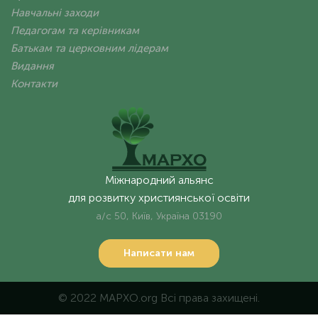
Навчальні заходи
Педагогам та керівникам
Батькам та церковним лідерам
Видання
Контакти
Міжнародний альянс
для розвитку християнської освіти
а/с 50, Київ, Україна 03190
Написати нам
© 2022 MAPXO.org Всі права захищені.