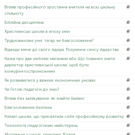
Вплив
професійного зростання вчителя на всю шкільну
спільноту
Біблійна
дисципліна
Християнські
школи в епоху змін
Трудновиховні
учні: тягар чи благословення?
Відведи
мене до свого лідера. Розуміння сенсу лідерства.
Казка
про два меблеві магазини або Що повинен знати
директор християнської школи, щоб бути
конкурентоспроможним
Як
розвиватися у важких економічних умовах
Чи Готові
педагоги до змін?
Вплив
без залякування: як знайти баланс
Благословення
безпеки
Клімат
школи, що присвятила себе професійному розвитку
Технологія
педагогічних майстерень
Мотивація
у школі_практика. В'ялов