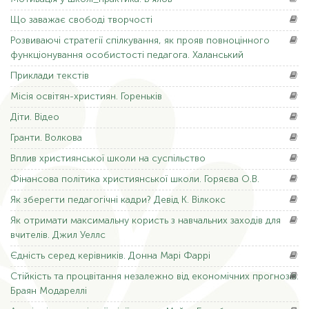
Що
заважає свободі творчості
Розвиваючі
стратегії спілкування, як прояв повноцінного
функціонування особистості педагога. Халанський
Приклади
текстів
Місія
освітян-християн. Гореньків
Діти.
Відео
Гранти.
Волкова
Вплив
християнської школи на суспільство
Фінансова
політика християнської школи. Горяєва О.В.
Як
зберегти педагогічні кадри? Девід К. Вілкокс
Як
отримати максимальну користь з навчальних заходів для
вчителів. Джил Уеллс
Єдність
серед керівників. Донна Марі Фаррі
Стійкість
та процвітання незалежно від економічних прогнозів.
Браян Модареллі