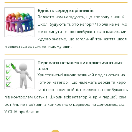
Єдність
серед керівників
Як часто нам нагадують, що «погоду в нашій
школі будують ті, хто нагорі»? І хоча на неї мо
же вплинути те, що відбувається в класах, ми
чудово знаємо, що загальний тон життя школ
и задається зовсім на іншому рівні.
Переваги
незалежних християнських
шкіл
Християнські школи зазвичай поділяються на
чотири категорії: що належать церкві та керо
вані нею; комерційні; незалежні; перебувають
під контролем батьків. Школи всіх категорій, крім першої, сам
остійні, не пов'язані з конкретною церквою чи деномінацією.
У США приблизно...