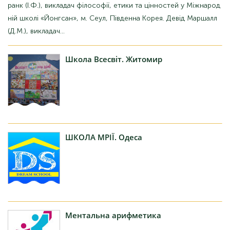
ранк (І.Ф.), викладач філософії, етики та цінностей у Міжнарод
ній школі «Йонгсан», м. Сеул, Південна Корея. Девід Маршалл
(Д.М.), викладач...
Школа
Всесвіт. Житомир
ШКОЛА
МРІЇ. Одеса
Ментальна
арифметика