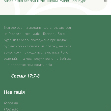
Аналіз
рівня реалізації місії школи. Майкл Есенбург
Благословенна людина, що сподівається
на Господа, і яка надія - Господь. Бо він
буде як дерево, посаджене при водах і
пускає коріння своє біля потоку; не знає
воно, коли приходить спека; лист його
зелений, і під час посухи воно не боїться
і не перестає приносити плід.
Єремія 17:7-8
Навігація
Головна
Про нас