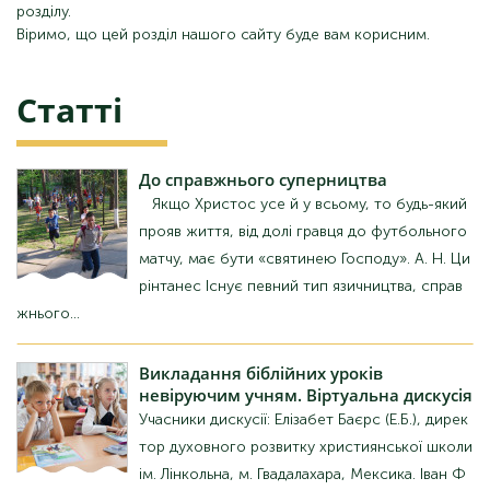
розділу.
Віримо, що цей розділ нашого сайту буде вам корисним.
Статті
До
справжнього суперництва
Якщо Христос усе й у всьому, то будь-який
прояв життя, від долі гравця до футбольного
матчу, має бути «святинею Господу». А. Н. Ци
рінтанес Існує певний тип язичництва, справ
жнього...
Викладання
біблійних уроків
невіруючим учням. Віртуальна дискусія
Учасники дискусії: Елізабет Баєрс (Е.Б.), дирек
тор духовного розвитку християнської школи
ім. Лінкольна, м. Гвадалахара, Мексика. Іван Ф