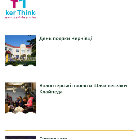
День
подяки Чернівці
Волонтерські
проекти Шлях веселки
Клайпеда
Суперкнига