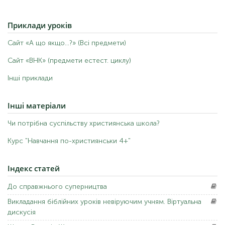
Приклади
уроків
Сайт «А що якщо...?» (Всі предмети)
Сайт «ВНК» (предмети естест. циклу)
Інші приклади
Інші
матеріали
Чи потрібна суспільству християнська школа?
Курс "Навчання по-християнськи 4+"
Індекс
статей
До
справжнього суперництва
Викладання
біблійних уроків невіруючим учням. Віртуальна
дискусія