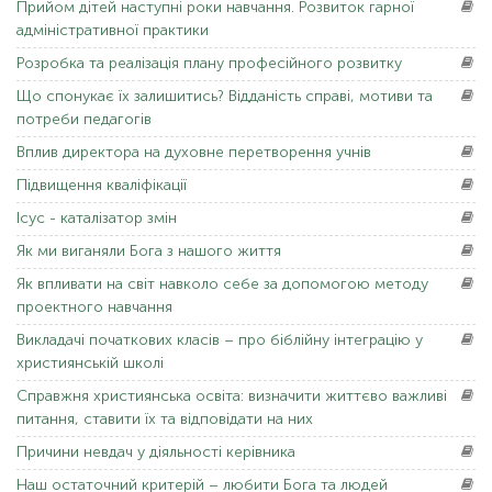
Прийом
дітей наступні роки навчання. Розвиток гарної
адміністративної практики
Розробка
та реалізація плану професійного розвитку
Що
спонукає їх залишитись? Відданість справі, мотиви та
потреби педагогів
Вплив
директора на духовне перетворення учнів
Підвищення
кваліфікації
Ісус
- каталізатор змін
Як
ми виганяли Бога з нашого життя
Як
впливати на світ навколо себе за допомогою методу
проектного навчання
Викладачі
початкових класів – про біблійну інтеграцію у
християнській школі
Справжня
християнська освіта: визначити життєво важливі
питання, ставити їх та відповідати на них
Причини
невдач у діяльності керівника
Наш
остаточний критерій – любити Бога та людей