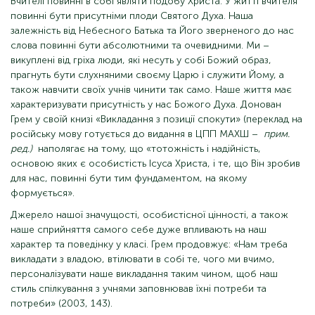
Вчителі повинні в собі являти подобу Христа. У житті вчителя
повинні бути присутніми плоди Святого Духа. Наша
залежність від Небесного Батька та Його зверненого до нас
слова повинні бути абсолютними та очевидними. Ми –
викуплені від гріха люди, які несуть у собі Божий образ,
прагнуть бути слухняними своєму Царю і служити Йому, а
також навчити своїх учнів чинити так само. Наше життя має
характеризувати присутність у нас Божого Духа. Донован
Грем у своїй книзі «Викладання з позиції спокути» (переклад на
російську мову готується до видання в ЦПП МАХШ –
прим.
ред.)
наполягає на тому, що «тотожність і надійність,
основою яких є особистість Ісуса Христа, і те, що Він зробив
для нас, повинні бути тим фундаментом, на якому
формується».
Джерело нашої значущості, особистісної цінності, а також
наше сприйняття самого себе дуже впливають на наш
характер та поведінку у класі. Грем продовжує: «Нам треба
викладати з владою, втілювати в собі те, чого ми вчимо,
персоналізувати наше викладання таким чином, щоб наш
стиль спілкування з учнями заповнював їхні потреби та
потреби» (2003, 143).