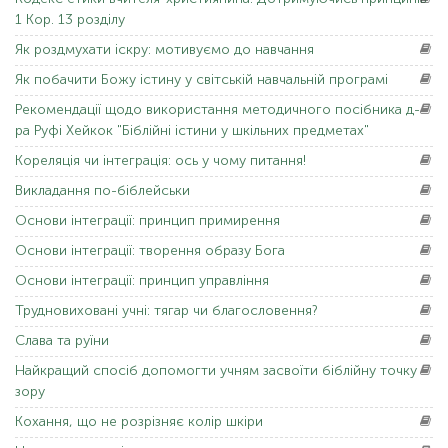
1 Кор. 13 розділу
Як
роздмухати іскру: мотивуємо до навчання
Як
побачити Божу істину у світській навчальній програмі
Рекомендації
щодо використання методичного посібника д-
ра Руфі Хейкок "Біблійні істини у шкільних предметах"
Кореляція
чи інтеграція: ось у чому питання!
Викладання
по-біблейськи
Основи
інтеграції: принцип примирення
Основи
інтеграції: творення образу Бога
Основи
інтеграції: принцип управління
Трудновиховані
учні: тягар чи благословення?
Слава
та руїни
Найкращий
спосіб допомогти учням засвоїти біблійну точку
зору
Кохання,
що не розрізняє колір шкіри