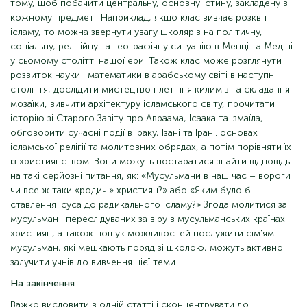
тому, щоб побачити центральну, основну істину, закладену в
кожному предметі. Наприклад, якщо клас вивчає розквіт
ісламу, то можна звернути увагу школярів на політичну,
соціальну, релігійну та географічну ситуацію в Мецці та Медіні
у сьомому столітті нашої ери. Також клас може розглянути
розвиток науки і математики в арабському світі в наступні
століття, дослідити мистецтво плетіння килимів та складання
мозаїки, вивчити архітектуру ісламського світу, прочитати
історію зі Старого Завіту про Авраама, Ісаака та Ізмаїла,
обговорити сучасні події в Іраку, Ізані та Ірані. основах
ісламської релігії та молитовних обрядах, а потім порівняти їх
із християнством. Вони можуть постаратися знайти відповідь
на такі серйозні питання, як: «Мусульмани в наш час – вороги
чи все ж таки «родичі» християн?» або «Яким було б
ставлення Ісуса до радикального ісламу?» Згода молитися за
мусульман і переслідуваних за віру в мусульманських країнах
християн, а також пошук можливостей послужити сім'ям
мусульман, які мешкають поряд зі школою, можуть активно
залучити учнів до вивчення цієї теми.
На закінчення
Важко висловити в одній статті і сконцентрувати до