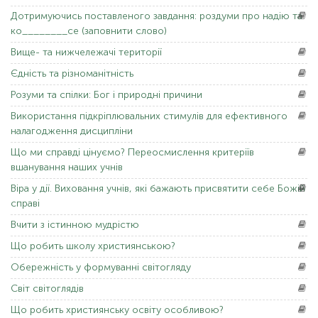
Дотримуючись
поставленого завдання: роздуми про надію та
ко________се (заповнити слово)
Вище-
та нижчележачі території
Єдність
та різноманітність
Розуми
та спілки: Бог і природні причини
Використання
підкріплювальних стимулів для ефективного
налагодження дисципліни
Що
ми справді цінуємо? Переосмислення критеріїв
вшанування наших учнів
Віра
у дії. Виховання учнів, які бажають присвятити себе Божій
справі
Вчити
з істинною мудрістю
Що
робить школу християнською?
Обережність
у формуванні світогляду
Світ
світоглядів
Що
робить християнську освіту особливою?