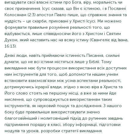
вигадувати свої власні істини про Бога, віру, моральність чи
своє призначення. Ісус сказав, що Він є істиною, і в Посланні
Колосянам (2:3) апостол Павло пише, що справжнє знання та
мудрість – це скарби, приховані у Христі Ісусі. Ми можемо
формувати правильне розуміння реальності того, що
відбувається, лише співвідносячи його з Христом і Святим
Духом, який наставить нас на всяку істину (Євангеліє від Івана,
16:13).
Деякі люди, навіть приймаючи істинність Писання, схильні
думати, що не всі істини містяться лише у Біблії. Тому
викладання має бути процесом використання всіх доступних
нам інструментів для того, щоб допомогти нашим учням
встановити взаємозв'язки між усіма аспектами реальності,
дотримуючись ієрархії влади, згідно з якою віра в Христа та
Його слово стоять на першому місці, а вже за ними йде
мислення, що супроводжується використанням таких
інструментів, як науковий пошук та дослідження. З нашого
боку буде правильніше використовувати значно
благоговійніший і молитовніший підхід до рутинних завдань
підтримання порядку в класі, збору інформації, підготовки
модулів та уроків, розробки стратегії викладання.