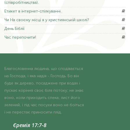
(співробітництва).
Етикет
в інтернет-спілкуванні.
Чи На
своєму місці я у християнській школі?
День
Біблії
Час
перепочити!
Благословенна людина, що сподівається
на Господа, і яка надія - Господь. Бо він
буде як дерево, посаджене при водах і
пускає коріння своє біля потоку; не знає
воно, коли приходить спека; лист його
зелений, і під час посухи воно не боїться
і не перестає приносити плід.
Єремія 17:7-8