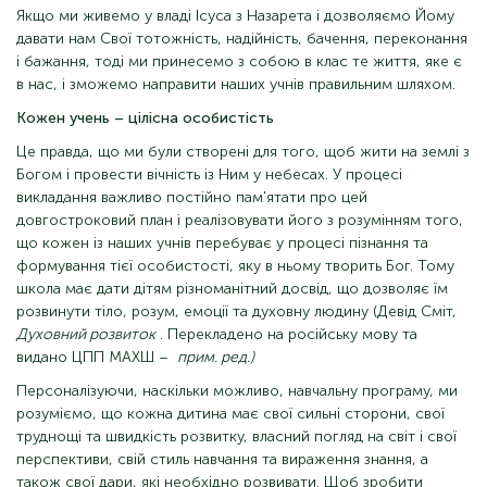
Якщо ми живемо у владі Ісуса з Назарета і дозволяємо Йому
давати нам Свої тотожність, надійність, бачення, переконання
і бажання, тоді ми принесемо з собою в клас те життя, яке є
в нас, і зможемо направити наших учнів правильним шляхом.
Кожен учень – цілісна особистість
Це правда, що ми були створені для того, щоб жити на землі з
Богом і провести вічність із Ним у небесах. У процесі
викладання важливо постійно пам'ятати про цей
довгостроковий план і реалізовувати його з розумінням того,
що кожен із наших учнів перебуває у процесі пізнання та
формування тієї особистості, яку в ньому творить Бог. Тому
школа має дати дітям різноманітний досвід, що дозволяє їм
розвинути тіло, розум, емоції та духовну людину (Девід Сміт,
Духовний розвиток
. Перекладено на російську мову та
видано ЦПП МАХШ –
прим. ред.)
Персоналізуючи, наскільки можливо, навчальну програму, ми
розуміємо, що кожна дитина має свої сильні сторони, свої
труднощі та швидкість розвитку, власний погляд на світ і свої
перспективи, свій стиль навчання та вираження знання, а
також свої дари, які необхідно розвивати. Щоб зробити