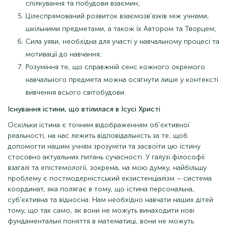
спілкування та побудови взаємин;
Цілеспрямований розвиток взаємозв'язків між учнями,
шкільними предметами, а також їх Автором та Творцем;
Сила уяви, необхідна для участі у навчальному процесі та
мотивації до навчання;
Розуміння те, що справжній сенс кожного окремого
навчального предмета можна осягнути лише у контексті
вивчення всього світобудови.
Існування істини, що втілилася в Ісусі Христі
Оскільки істина є точним відображенням об'єктивної
реальності, на нас лежить відповідальність за те, щоб
допомогти нашим учням зрозуміти та засвоїти цю істину
стосовно актуальних питань сучасності. У галузі філософії
взагалі та епістемології, зокрема, на мою думку, найбільшу
проблему є постмодерністський екзистенціалізм – система
координат, яка полягає в тому, що істина персональна,
суб'єктивна та відносна. Нам необхідно навчати наших дітей
тому, що так само, як вони не можуть винаходити нові
фундаментальні поняття в математиці, вони не можуть