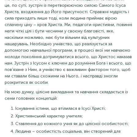
це, по суті, зустріч із перетворюючою силою Самого Ісуса
Христа, входження до Його присутності. Справжні мудрість і
сила приходять лише тоді, коли людина приймає вірою
сплачену ціну – кров Христа. Ми, педагоги-християни, повинні
мати чіткі цілі і бути чесними у своєму благовісті, яке,
наскільки можливо, має бути вільним від культурних
нашарувань. Необхідно учнівство, що реалізується за
допомогою навчальної програми, в процесі якої ми навчаємо
молоде покоління дотримуватися всього, що Христос наказав
нам. Зустріч з Ісусом є ключем до розуміння Бога і всього, що
пов'язане з Ним, а учнівство є важливим фактором того, щоб
ми ставали більш схожими на Нього, і насправді змогли
розкритися як особи.
На мою думку, цілісне викладання та навчання складається із
семи головних концепцій:
Існування істини, що втілилася в Ісусі Христі;
Християнський характер учителя;
Ставлення до кожного учня як до цілісної особистості;
Людина – особистість соціальна, він створений для