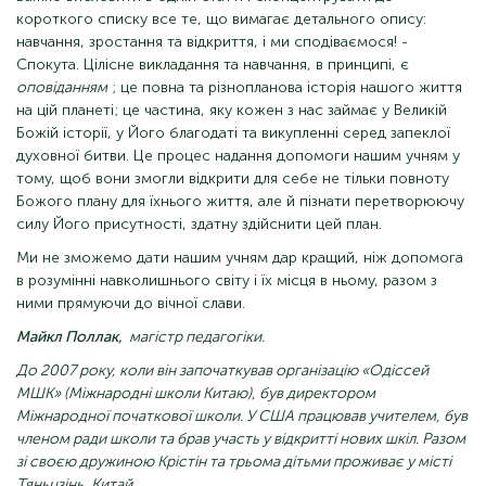
короткого списку все те, що вимагає детального опису:
навчання, зростання та відкриття, і ми сподіваємося! -
Спокута. Цілісне викладання та навчання, в принципі, є
оповіданням
; це повна та різнопланова історія нашого життя
на цій планеті; це частина, яку кожен з нас займає у Великій
Божій історії, у Його благодаті та викупленні серед запеклої
духовної битви. Це процес надання допомоги нашим учням у
тому, щоб вони змогли відкрити для себе не тільки повноту
Божого плану для їхнього життя, але й пізнати перетворюючу
силу Його присутності, здатну здійснити цей план.
Ми не зможемо дати нашим учням дар кращий, ніж допомога
в розумінні навколишнього світу і їх місця в ньому, разом з
ними прямуючи до вічної слави.
Майкл Поллак,
магістр педагогіки.
До 2007 року, коли він започаткував організацію «Одіссей
МШК» (Міжнародні школи Китаю), був директором
Міжнародної початкової школи. У США працював учителем, був
членом ради школи та брав участь у відкритті нових шкіл. Разом
зі своєю дружиною Крістін та трьома дітьми проживає у місті
Тяньцзінь, Китай.