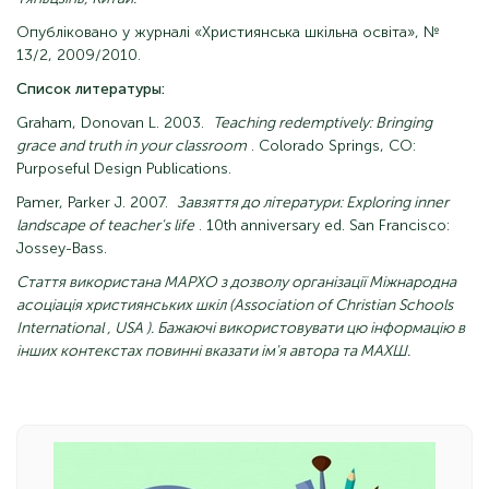
Опубліковано у журналі «Християнська шкільна освіта», №
13/2, 2009/2010.
Список литературы:
Graham, Donovan L. 2003.
Teaching redemptively: Bringing
grace and truth in your classroom
. Colorado Springs, CO:
Purposeful Design Publications.
Pamer, Parker J. 2007.
Завзяття до літератури: Exploring inner
landscape of teacher's life
. 10th anniversary ed. San Francisco:
Jossey-Bass.
Стаття використана МАРХО з дозволу організації
Міжнародна
асоціація
християнських
шкіл (Association
of Christian Schools
International
,
USA
). Бажаючі використовувати цю інформацію в
інших контекстах повинні вказати ім'я автора та МАХШ.