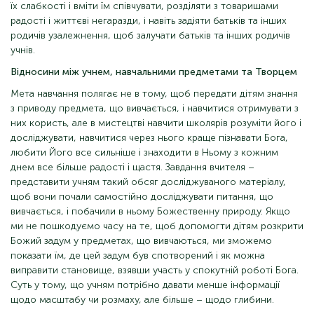
їх слабкості і вміти їм співчувати, розділяти з товаришами
радості і життєві негаразди, і навіть задіяти батьків та інших
родичів узалежнення, щоб залучати батьків та інших родичів
учнів.
Відносини між учнем, навчальними предметами та Творцем
Мета навчання полягає не в тому, щоб передати дітям знання
з приводу предмета, що вивчається, і навчитися отримувати з
них користь, але в мистецтві навчити школярів розуміти його і
досліджувати, навчитися через нього краще пізнавати Бога,
любити Його все сильніше і знаходити в Ньому з кожним
днем ​​все більше радості і щастя. Завдання вчителя –
представити учням такий обсяг досліджуваного матеріалу,
щоб вони почали самостійно досліджувати питання, що
вивчається, і побачили в ньому Божественну природу. Якщо
ми не пошкодуємо часу на те, щоб допомогти дітям розкрити
Божий задум у предметах, що вивчаються, ми зможемо
показати їм, де цей задум був спотворений і як можна
виправити становище, взявши участь у спокутній роботі Бога.
Суть у тому, що учням потрібно давати менше інформації
щодо масштабу чи розмаху, але більше – щодо глибини.