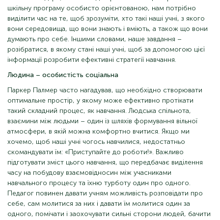
шкільну програму особисто орієнтованою, нам потрібно
виділити час на те, щоб зрозуміти, хто такі наші учні, з якого
вони середовища, що вони знають і вміють, а також що вони
думають про себе. Іншими словами, наше завдання –
розібратися, в якому стані наші учні, щоб за допомогою цієї
інформації розробити ефективні стратегії навчання.
Людина – особистість соціальна
Паркер Палмер часто нагадував, що необхідно створювати
оптимальне простір, у якому може ефективно протікати
такий складний процес, як навчання. Людська спільнота,
взаємини між людьми – один із шляхів формування вільної
атмосфери, в якій можна комфортно вчитися. Якщо ми
хочемо, щоб наші учні чогось навчилися, недостатньо
скомандувати їм: «Приступайте до роботи!». Важливо
підготувати зміст цього навчання, що передбачає виділення
часу на побудову взаємовідносин між учасниками
навчального процесу та їхню турботу один про одного.
Педагог повинен давати учням можливість розповідати про
себе, сам молитися за них і давати їм молитися один за
одного, помічати і заохочувати сильні сторони людей, бачити