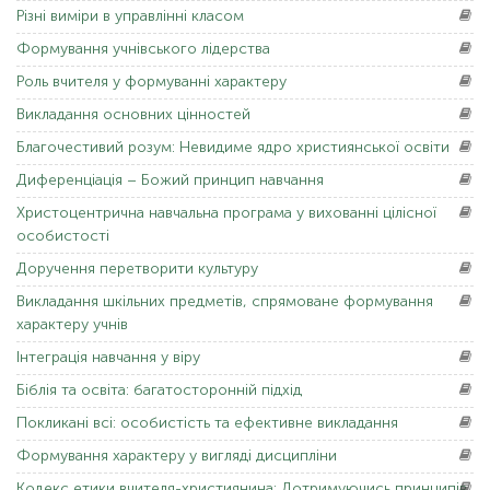
Різні
виміри в управлінні класом
Формування
учнівського лідерства
Роль
вчителя у формуванні характеру
Викладання
основних цінностей
Благочестивий
розум: Невидиме ядро ​​християнської освіти
Диференціація
– Божий принцип навчання
Христоцентрична
навчальна програма у вихованні цілісної
особистості
Доручення
перетворити культуру
Викладання
шкільних предметів, спрямоване формування
характеру учнів
Інтеграція
навчання у віру
Біблія
та освіта: багатосторонній підхід
Покликані
всі: особистість та ефективне викладання
Формування
характеру у вигляді дисципліни
Кодекс
етики вчителя-християнина: Дотримуючись принципів