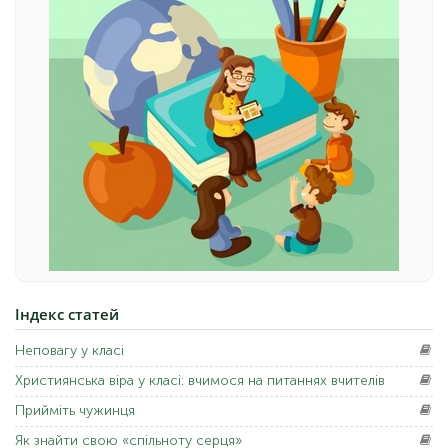
Індекс
статей
Неповагу
у класі
Християнська
віра у класі: вчимося на питаннях вчителів
Прийміть
чужинця
Як
знайти свою «спільноту серця»