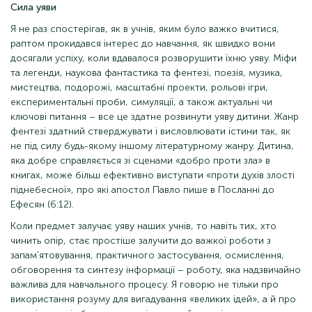
Сила уяви
Я не раз спостерігав, як в учнів, яким було важко вчитися,
раптом прокидався інтерес до навчання, як швидко вони
досягали успіху, коли вдавалося розворушити їхню уяву. Міфи
та легенди, наукова фантастика та фентезі, поезія, музика,
мистецтва, подорожі, масштабні проекти, рольові ігри,
експериментальні проби, симуляції, а також актуальні чи
ключові питання – все це здатне розвинути уяву дитини. Жанр
фентезі здатний стверджувати і висловлювати істини так, як
не під силу будь-якому іншому літературному жанру. Дитина,
яка добре справляється зі сценами «добро проти зла» в
книгах, може більш ефективно виступати «проти духів злості
піднебесної», про які апостол Павло пише в Посланні до
Ефесян (6:12).
Коли предмет залучає уяву наших учнів, то навіть тих, хто
чинить опір, стає простіше залучити до важкої роботи з
запам'ятовування, практичного застосування, осмислення,
обговорення та синтезу інформації – роботу, яка надзвичайно
важлива для навчального процесу. Я говорю не тільки про
використання розуму для вигадування «великих ідей», а й про