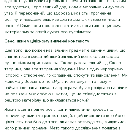
здатність учнів бачити реальність речей за завісою того, яким
все здається, і про великий дар, яким є моральна чи духовна
уява. Я переконаний, що здорова цікавість і прагнення
осягнути невідоме важливе для наших шкіл зараз як ніколи
раніше! Саме вони покликані стати альтернативою цинізму,
матеріалізму та апатії сучасного суспільства.
Сенс, який у цілісному вивченні контексту
Ідея того, що кожен навчальний предмет є єдиним цілим, що
вплітається в масштабніший загальний контекст, за своєю
суттю цілком християнська. Творець незалежний від Свого
творіння, але все творення з'єднане Ним в одну нерозривну
історію - створення, гріхопадіння, спокути та відновлення. Ми
живемо у Всесвіті, а не «Мультиленному» – то чому ж
найчастіше наша навчальна програма буває розірвана на нічим
не пов'язані між собою шматки, що не співвідносяться з
рештою матеріалу, що викладається нами?
Якісна освіта прагне розглядати навчальний процес під
різними кутами та з різних позицій, щоб висвітлити всю його
цілісність, подібно до того, як алмаз розглядають, милуючись
його різними гранями. Мета такого дослідження полягає в