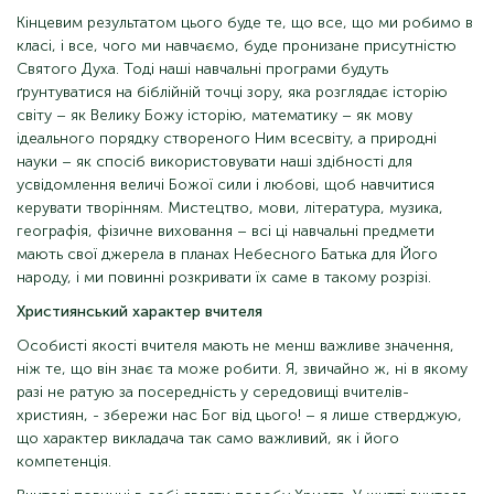
Кінцевим результатом цього буде те, що все, що ми робимо в
класі, і все, чого ми навчаємо, буде пронизане присутністю
Святого Духа. Тоді наші навчальні програми будуть
ґрунтуватися на біблійній точці зору, яка розглядає історію
світу – як Велику Божу історію, математику – як мову
ідеального порядку створеного Ним всесвіту, а природні
науки – як спосіб використовувати наші здібності для
усвідомлення величі Божої сили і любові, щоб навчитися
керувати творінням. Мистецтво, мови, література, музика,
географія, фізичне виховання – всі ці навчальні предмети
мають свої джерела в планах Небесного Батька для Його
народу, і ми повинні розкривати їх саме в такому розрізі.
Християнський характер вчителя
Особисті якості вчителя мають не менш важливе значення,
ніж те, що він знає та може робити. Я, звичайно ж, ні в якому
разі не ратую за посередність у середовищі вчителів-
християн, - збережи нас Бог від цього! – я лише стверджую,
що характер викладача так само важливий, як і його
компетенція.