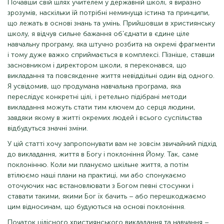
Почавши свій шлях учителем у державній школі, я виразно
зрозумів, наскільки їй потрібні неминуща істина та принципи,
що лежать в основі знань та умінь. Прийшовши в християнську
школу, я відчув сильне бажання об'єднати в єдине ціле
навчальну програму, яка штучно розбита на окремі фрагменти
і тому дуже важко сприймається в комплексі. Пізніше, ставши
засновником і директором школи, я переконався, що
викладання та повсякденне життя невіддільні один від одного.
Я усвідомив, що продумана навчальна програма, яка
переслідує конкретні цілі, і ретельно підібрані методи
викладання можуть стати тим ключем до серця людини,
завдяки якому в житті окремих людей і всього суспільства
відбудуться значні зміни.
У цій статті хочу запропонувати вам не зовсім звичайний підхід
до викладання, життя в Богу і поклоніння Йому. Так, саме
поклонінню. Коли ми плануємо шкільне життя, а потім
втілюємо наші плани на практиці, ми або спонукаємо
оточуючих нас встановлювати з Богом певні стосунки і
ставати такими, якими Бог їх бачить – або перешкоджаємо
цим відносинам, що будуються на основі поклоніння.
Початок цілісного християнського викладання та навчання –