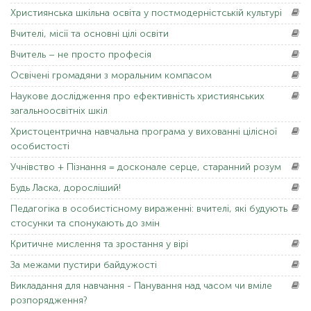
Християнська
шкільна освіта у постмодерністській культурі
Вчителі,
місії та основні цілі освіти
Вчитель
– не просто професія
Освічені
громадяни з моральним компасом
Наукове
дослідження про ефективність християнських
загальноосвітніх шкіл
Христоцентрична
навчальна програма у вихованні цілісної
особистості
Учнівство
+ Пізнання = досконале серце, старанний розум
Будь Ласка,
доросліший!
Педагогіка
в особистісному вираженні: вчителі, які будують
стосунки та спонукають до змін
Критичне
мислення та зростання у вірі
За
межами пустири байдужості
Викладання
для навчання - Панування над часом чи вміле
розпорядження?