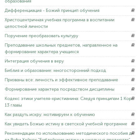
образования
Дифференциация
- Божий принцип обучения
Христоцентричная
учебная программа в воспитании
целостной личности
Поручение
преобразовать культуру
Преподавание
школьных предметов, направленное на
формирование характера учащихся
Интеграция
обучения в веру
Библия
и образование: многосторонний подход
Призваны
все: личность и эффективное преподавание
Формирование
характера посредством дисциплины
Кодекс
этики учителя-христианина: Следуя принципам 1 Кор.
13 главы
Как
раздуть искру: мотивируем к обучению
Как
увидеть Божью истину в светской учебной программе
Рекомендации
по использованию методического пособия д-
ра Руфи Хейкок "Библейские истины в школьных предметах"