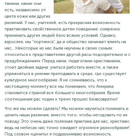
такими, какие они
есть, независимо от
цвета кожи или других
различий. У нас, учителей, есть прекрасная возможность
практиковать свойственное детям поведение: смиренно
принимать других людей безо всяких условий. Однако,
взрослея, мы “портимся”, да и общество начинает влиять на
нас... Некоторые из нас были научены в своих семьях
относиться к представителям другой расы подозрительно и с
предубеждением. Перед нами, педагогами-христианами,
стоит двойная задача: учиться работать вместе, а также
упражняться в умении преподавать в среде, где существует
культурное многообразие. Я не сомневаюсь, что к
настоящему моменту все мы понимаем, что Америка
становится страной все большего многообразия. Время
соотношения рас «один к трем» прошло безвозвратно!
Что же мы можем сделать? Мы можем научиться понимать и
ценить наши различия, вместо того, чтобы негодовать по их
поводу. Это очень даже полезная практика для нас, христиан:
ведь на небесах нас точно ожидает огромное разнообразие!
Под словом «ценить» я подразумеваю возможность