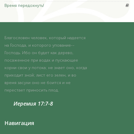
Время
передохнуть!
Благословен человек, который надеется
на Господа, и которого упование--
Господь. Ибо он будет как дерево,
посаженное при водах и пускающее
корни свои у потока; не знает оно, когда
приходит зной; лист его зелен, и во
время засухи оно не боится и не
перестает приносить плод.
Иеремия 17:7-8
Навигация