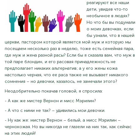
реагируют все наши
дети, увидев что-то
необычное в людях?
Но что бы вы подумали
о моих девочках, если
бы узнали, что в нашей
церкви, пастором которой является мой муж и которую мы
посещаем несколько раз в неделю, тоже есть семейная пара,
где муж и жена разной расы? Если бы я сказала вам, что муж в
той паре блондин, и его расовая принадлежность не
предполагает никаких альтернатив; а у его жены кожа
настолько черная, что ее раса также не вызывает никакого
сомнения – но девочки, казалось, не замечали этого?
Неодобрительно покачав головой, я спросила:
- А как же мистер Вернон и мисс Мэрилин?
- А что с ними не так? – удивились мои девочки.
- Ну как же: мистер Вернон – белый, а мисс Мэрилин –
чернокожая. Но вы никогда не глазели на них так, как сейчас
на этих людей!