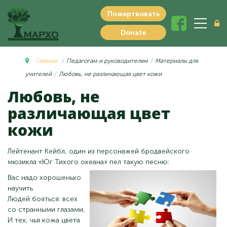
Пожертвовать
Donate
Главная
Педагогам и руководителям
Материалы для
учителей
Любовь, не различающая цвет кожи
Любовь, не
различающая цвет
кожи
Лейтенант Кейбл, один из персонажей бродвейского
мюзикла «Юг Тихого океана» пел такую песню:
Вас надо хорошенько
научить
Людей бояться: всех
со странными глазами,
И тех, чья кожа цвета