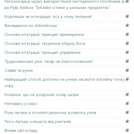
Рекомендації
щодо використання методичного посібника д-
ра Руфі Хейкок "Біблійні істини у шкільних предметах"
Кореляція
чи інтеграція: ось у чому питання!
Викладання
по-біблейськи
Основи
інтеграції: принцип примирення
Основи
інтеграції: творення образу Бога
Основи
інтеграції: принцип управління
Трудновиховні
учні: тягар чи благословення?
Слава
та руїни
Найкращий
спосіб допомогти учням засвоїти біблійну точку
зору
Кохання,
що не розрізняє колір шкіри
Неповагу
у класі
Роль
питань в інтелектуальному розвитку учнів
Чого
батьки очікують від учителів
Вплив
світогляду