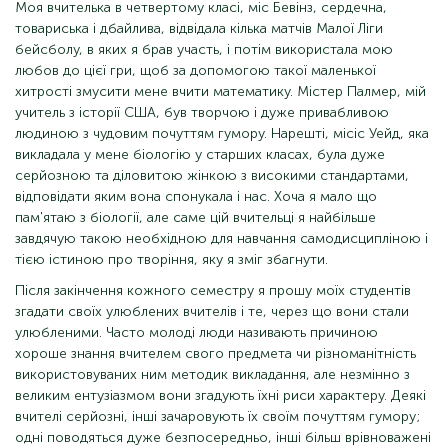
Моя вчителька в четвертому класі, міс Бевінз, сердечна,
товариська і дбайлива, відвідала кілька матчів Малої Ліги
бейсболу, в яких я брав участь, і потім використала мою
любов до цієї гри, щоб за допомогою такої маленької
хитрості змусити мене вчити математику. Містер Палмер, мій
учитель з історії США, був творчою і дуже привабливою
людиною з чудовим почуттям гумору. Нарешті, місіс Уейд, яка
викладала у мене біологію у старших класах, була дуже
серйозною та діловитою жінкою з високими стандартами,
відповідати яким вона спонукала і нас. Хоча я мало що
пам'ятаю з біології, але саме цій вчительці я найбільше
завдячую такою необхідною для навчання самодисципліною і
тією істиною про творіння, яку я зміг збагнути.
Після закінчення кожного семестру я прошу моїх студентів
згадати своїх улюблених вчителів і те, через що вони стали
улюбленими. Часто молоді люди називають причиною
хороше знання вчителем свого предмета чи різноманітність
використовуваних ним методик викладання, але незмінно з
великим ентузіазмом вони згадують їхні риси характеру. Деякі
вчителі серйозні, інші зачаровують їх своїм почуттям гумору;
одні поводяться дуже безпосередньо, інші більш врівноважені