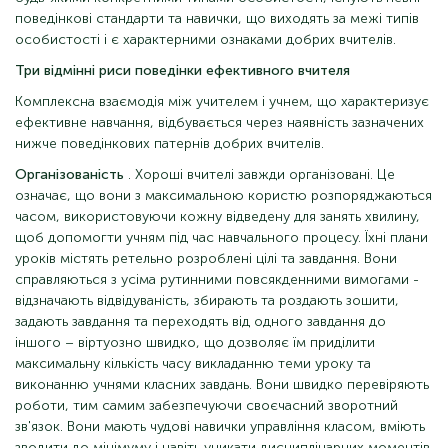
поведінкові стандарти та навички, що виходять за межі типів
особистості і є характерними ознаками добрих вчителів.
Три відмінні риси поведінки ефективного вчителя
Комплексна взаємодія між учителем і учнем, що характеризує
ефективне навчання, відбувається через наявність зазначених
нижче поведінкових патернів добрих вчителів.
Організованість
. Хороші вчителі завжди організовані. Це
означає, що вони з максимальною користю розпоряджаються
часом, використовуючи кожну відведену для занять хвилину,
щоб допомогти учням під час навчального процесу. Їхні плани
уроків містять ретельно розроблені цілі та завдання. Вони
справляються з усіма рутинними повсякденними вимогами -
відзначають відвідуваність, збирають та роздають зошити,
задають завдання та переходять від одного завдання до
іншого – віртуозно швидко, що дозволяє їм приділити
максимальну кількість часу викладанню теми уроку та
виконанню учнями класних завдань. Вони швидко перевіряють
роботи, тим самим забезпечуючи своєчасний зворотний
зв'язок. Вони мають чудові навички управління класом, вміють
зводити до мінімуму і навіть уникати дисциплінарних моментів