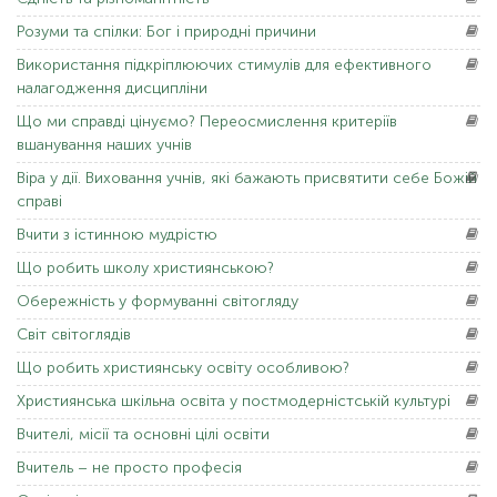
Розуми
та спілки: Бог і природні причини
Використання
підкріплюючих стимулів для ефективного
налагодження дисципліни
Що
ми справді цінуємо? Переосмислення критеріїв
вшанування наших учнів
Віра
у дії. Виховання учнів, які бажають присвятити себе Божій
справі
Вчити
з істинною мудрістю
Що
робить школу християнською?
Обережність
у формуванні світогляду
Світ
світоглядів
Що
робить християнську освіту особливою?
Християнська
шкільна освіта у постмодерністській культурі
Вчителі,
місії та основні цілі освіти
Вчитель
– не просто професія