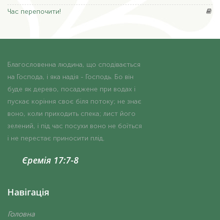
Час
перепочити!
Благословенна людина, що сподівається
на Господа, і яка надія - Господь. Бо він
буде як дерево, посаджене при водах і
пускає коріння своє біля потоку; не знає
воно, коли приходить спека; лист його
зелений, і під час посухи воно не боїться
і не перестає приносити плід.
Єремія 17:7-8
Навігація
Головна