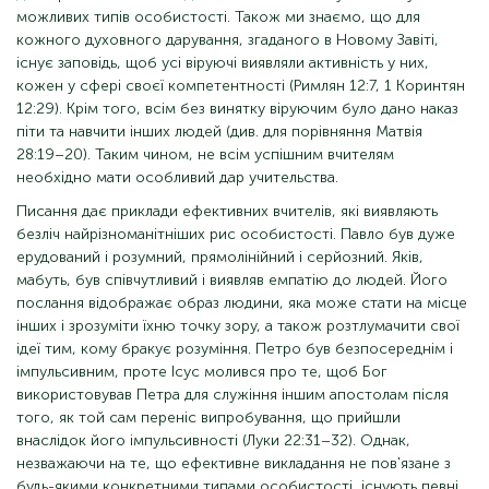
можливих типів особистості. Також ми знаємо, що для
кожного духовного дарування, згаданого в Новому Завіті,
існує заповідь, щоб усі віруючі виявляли активність у них,
кожен у сфері своєї компетентності (Римлян 12:7, 1 Коринтян
12:29). Крім того, всім без винятку віруючим було дано наказ
піти та навчити інших людей (див. для порівняння Матвія
28:19–20). Таким чином, не всім успішним вчителям
необхідно мати особливий дар учительства.
Писання дає приклади ефективних вчителів, які виявляють
безліч найрізноманітніших рис особистості. Павло був дуже
ерудований і розумний, прямолінійний і серйозний. Яків,
мабуть, був співчутливий і виявляв емпатію до людей. Його
послання відображає образ людини, яка може стати на місце
інших і зрозуміти їхню точку зору, а також розтлумачити свої
ідеї тим, кому бракує розуміння. Петро був безпосереднім і
імпульсивним, проте Ісус молився про те, щоб Бог
використовував Петра для служіння іншим апостолам після
того, як той сам переніс випробування, що прийшли
внаслідок його імпульсивності (Луки 22:31–32). Однак,
незважаючи на те, що ефективне викладання не пов'язане з
будь-якими конкретними типами особистості, існують певні