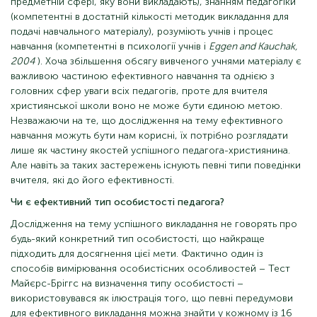
предметній сфері, яку вони викладають), знанням педагогіки
(компетентні в достатній кількості методик викладання для
подачі навчального матеріалу), розуміють учнів і процес
навчання (компетентні в психології учнів і
Eggen and Kauchak,
2004
). Хоча збільшення обсягу вивченого учнями матеріалу є
важливою частиною ефективного навчання та однією з
головних сфер уваги всіх педагогів, проте для вчителя
християнської школи воно не може бути єдиною метою.
Незважаючи на те, що дослідження на тему ефективного
навчання можуть бути нам корисні, їх потрібно розглядати
лише як частину якостей успішного педагога-християнина.
Але навіть за таких застережень існують певні типи поведінки
вчителя, які до його ефективності.
Чи є ефективний тип особистості педагога?
Дослідження на тему успішного викладання не говорять про
будь-який конкретний тип особистості, що найкраще
підходить для досягнення цієї мети. Фактично один із
способів вимірювання особистісних особливостей – Тест
Майєрс-Бріггс на визначення типу особистості –
використовувався як ілюстрація того, що певні передумови
для ефективного викладання можна знайти у кожному із 16