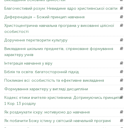
Благочестивий
розум: Невидиме ядро ​​християнської освіти
Диференціація
– Божий принцип навчання
Христоцентрична
навчальна програма у вихованні цілісної
особистості
Доручення
перетворити культуру
Викладання
шкільних предметів, спрямоване формування
характеру учнів
Інтеграція
навчання у віру
Біблія
та освіта: багатосторонній підхід
Покликані
всі: особистість та ефективне викладання
Формування
характеру у вигляді дисципліни
Кодекс
етики вчителя-християнина: Дотримуючись принципів
1 Кор. 13 розділу
Як
роздмухати іскру: мотивуємо до навчання
Як
побачити Божу істину у світській навчальній програмі