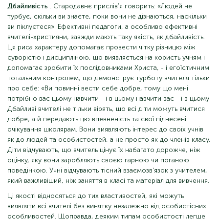
Дбайливість
. Стародавнє прислів'я говорить: «Людей не
турбує, скільки ви знаєте, поки вони не дізнаються, наскільки
ви піклуєтеся». Ефективні педагоги, а особливо ефективні
вчителі-християни, завжди мають таку якість, як дбайливість.
Ця риса характеру допомагає провести чітку різницю між
суворістю і дисципліною, що виявляється на користь учням і
допомагає зробити їх послідовниками Христа, - і егоїстичним
тотальним контролем, що демонструє турботу вчителя тільки
про себе: «Ви повинні вести себе добре, тому що мені
потрібно вас цьому навчити - і в цьому навчити вас - і в цьому
Дбайливі вчителі не тільки вірять, що всі діти можуть вчитися
добре, а й передають цю впевненість та свої піднесені
очікування школярам. Вони виявляють інтерес до своїх учнів
як до людей та особистостей, а не просто як до членів класу.
Діти відчувають, що вчитель цінує їх набагато дорожче, ніж
оцінку, яку вони заробляють своєю гарною чи поганою
поведінкою. Учні відчувають тісний взаємозв'язок з учителем,
який важливіший, ніж заняття в класі та матеріал для вивчення.
Ці якості відносяться до тих властивостей, які можуть
виявляти всі вчителі без винятку незалежно від особистісних
особливостей. Щоправда, деяким типам особистості легше