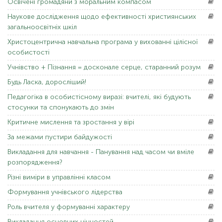
Освічені
громадяни з моральним компасом
Наукове
дослідження щодо ефективності християнських
загальноосвітніх шкіл
Христоцентрична
навчальна програма у вихованні цілісної
особистості
Учнівство
+ Пізнання = досконале серце, старанний розум
Будь Ласка,
доросліший!
Педагогіка
в особистісному виразі: вчителі, які будують
стосунки та спонукають до змін
Критичне
мислення та зростання у вірі
За
межами пустири байдужості
Викладання
для навчання - Панування над часом чи вміле
розпорядження?
Різні
виміри в управлінні класом
Формування
учнівського лідерства
Роль
вчителя у формуванні характеру
Викладання
основних цінностей