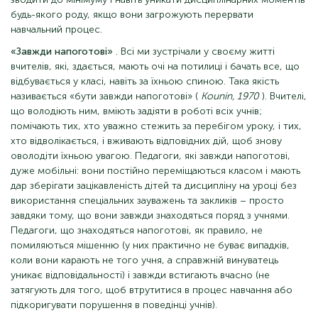
будь-якого роду, якщо вони загрожують перервати
навчальний процес.
«Завжди напоготові»
. Всі ми зустрічали у своєму житті
вчителів, які, здається, мають очі на потилиці і бачать все, що
відбувається у класі, навіть за їхньою спиною. Така якість
називається «бути завжди напоготові» (
Kounin, 1970
). Вчителі,
що володіють ним, вміють задіяти в роботі всіх учнів;
помічають тих, хто уважно стежить за перебігом уроку, і тих,
хто відволікається, і вживають відповідних дій, щоб знову
оволодіти їхньою увагою. Педагоги, які завжди напоготові,
дуже мобільні: вони постійно переміщаються класом і мають
дар зберігати зацікавленість дітей та дисципліну на уроці без
використання спеціальних зауважень та закликів – просто
завдяки тому, що вони завжди знаходяться поряд з учнями.
Педагоги, що знаходяться напоготові, як правило, не
помиляються мішенню (у них практично не буває випадків,
коли вони карають не того учня, а справжній винуватець
уникає відповідальності) і завжди встигають вчасно (не
затягують для того, щоб втрутитися в процес навчання або
підкоригувати порушення в поведінці учнів).