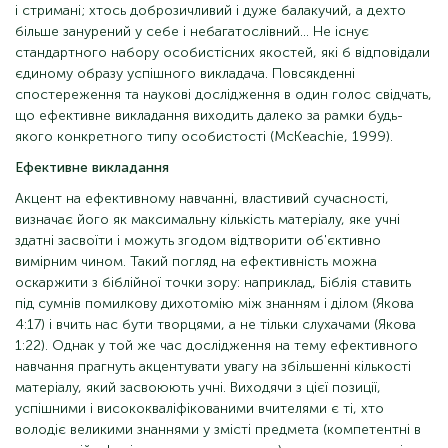
і стримані; хтось доброзичливий і дуже балакучий, а дехто
більше занурений у себе і небагатослівний... Не існує
стандартного набору особистісних якостей, які б відповідали
єдиному образу успішного викладача. Повсякденні
спостереження та наукові дослідження в один голос свідчать,
що ефективне викладання виходить далеко за рамки будь-
якого конкретного типу особистості (McKeachie, 1999).
Ефективне викладання
Акцент на ефективному навчанні, властивий сучасності,
визначає його як максимальну кількість матеріалу, яке учні
здатні засвоїти і можуть згодом відтворити об'єктивно
вимірним чином. Такий погляд на ефективність можна
оскаржити з біблійної точки зору: наприклад, Біблія ставить
під сумнів помилкову дихотомію між знанням і ділом (Якова
4:17) і вчить нас бути творцями, а не тільки слухачами (Якова
1:22). Однак у той же час дослідження на тему ефективного
навчання прагнуть акцентувати увагу на збільшенні кількості
матеріалу, який засвоюють учні. Виходячи з цієї позиції,
успішними і висококваліфікованими вчителями є ті, хто
володіє великими знаннями у змісті предмета (компетентні в