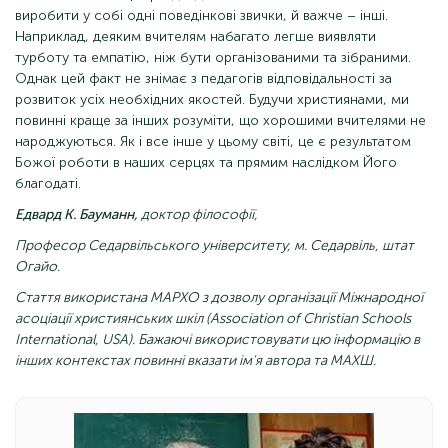
виробити у собі одні поведінкові звички, й важче – інші.
Наприклад, деяким вчителям набагато легше виявляти
турботу та емпатію, ніж бути організованими та зібраними.
Однак цей факт не знімає з педагогів відповідальності за
розвиток усіх необхідних якостей. Будучи християнами, ми
повинні краще за інших розуміти, що хорошими вчителями не
народжуються. Як і все інше у цьому світі, це є результатом
Божої роботи в наших серцях та прямим наслідком Його
благодаті.
Едвард К. Бауманн,
доктор філософії,
Професор Седарвільського університету, м. Седарвіль, штат
Огайо.
Стаття використана МАРХО з дозволу організації Міжнародної
асоціації християнських шкіл (Association of Christian Schools
International, USA). Бажаючі використовувати цю інформацію в
інших контекстах повинні вказати ім'я автора та МАХШ.