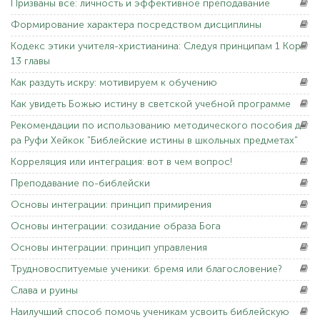
Призваны
все: личность и эффективное преподавание
Формирование
характера посредством дисциплины
Кодекс
этики учителя-христианина: Следуя принципам 1 Кор.
13 главы
Как
раздуть искру: мотивируем к обучению
Как
увидеть Божью истину в светской учебной программе
Рекомендации
по использованию методического пособия д-
ра Руфи Хейкок "Библейские истины в школьных предметах"
Корреляция
или интеграция: вот в чем вопрос!
Преподавание
по-библейски
Основы
интеграции: принцип примирения
Основы
интеграции: созидание образа Бога
Основы
интеграции: принцип управления
Трудновоспитуемые
ученики: бремя или благословение?
Слава
и руины
Наилучший
способ помочь ученикам усвоить библейскую