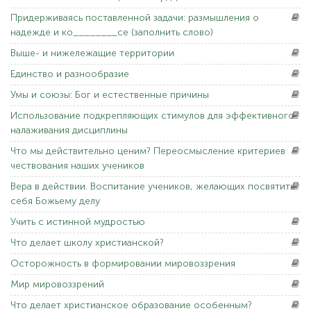
Придерживаясь
поставленной задачи: размышления о
надежде и ко________се (заполнить слово)
Выше-
и нижележащие территории
Единство
и разнообразие
Умы
и союзы: Бог и естественные причины
Использование
подкрепляющих стимулов для эффективного
налаживания дисциплины
Что
мы действительно ценим? Переосмысление критериев
чествования наших учеников
Вера
в действии. Воспитание учеников, желающих посвятить
себя Божьему делу
Учить
с истинной мудростью
Что
делает школу христианской?
Осторожность
в формировании мировоззрения
Мир
мировоззрений
Что
делает христианское образование особенным?