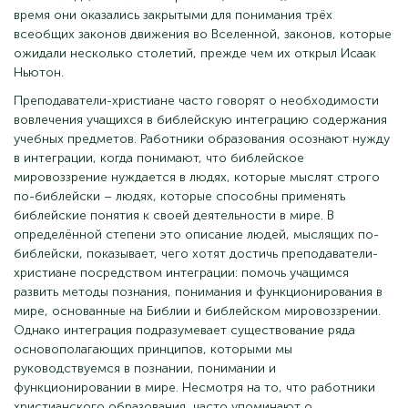
время они оказались закрытыми для понимания трёх
всеобщих законов движения во Вселенной, законов, которые
ожидали несколько столетий, прежде чем их открыл Исаак
Ньютон.
Преподаватели-христиане часто говорят о необходимости
вовлечения учащихся в библейскую интеграцию содержания
учебных предметов. Работники образования осознают нужду
в интеграции, когда понимают, что библейское
мировоззрение нуждается в людях, которые мыслят строго
по-библейски – людях, которые способны применять
библейские понятия к своей деятельности в мире. В
определённой степени это описание людей, мыслящих по-
библейски, показывает, чего хотят достичь преподаватели-
христиане посредством интеграции: помочь учащимся
развить методы познания, понимания и функционирования в
мире, основанные на Библии и библейском мировоззрении.
Однако интеграция подразумевает существование ряда
основополагающих принципов, которыми мы
руководствуемся в познании, понимании и
функционировании в мире. Несмотря на то, что работники
христианского образования часто упоминают о