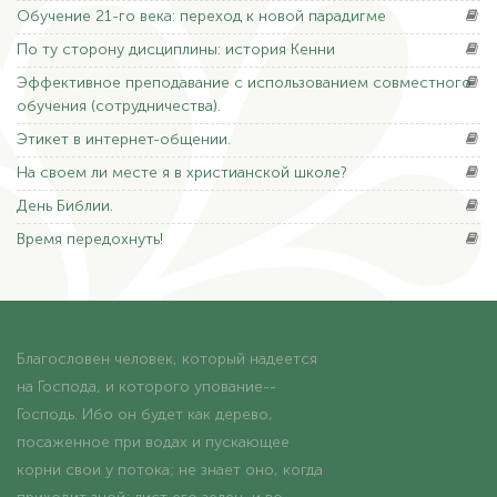
Обучение
21-го века: переход к новой парадигме
По
ту сторону дисциплины: история Кенни
Эффективное
преподавание с использованием совместного
обучения (сотрудничества).
Этикет
в интернет-общении.
На
своем ли месте я в христианской школе?
День
Библии.
Время
передохнуть!
Благословен человек, который надеется
на Господа, и которого упование--
Господь. Ибо он будет как дерево,
посаженное при водах и пускающее
корни свои у потока; не знает оно, когда