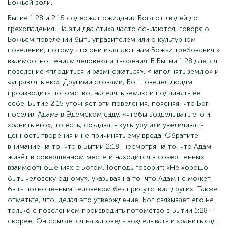
Божьей воли.
Бытие 1:28 и 2:15 содержат ожидания Бога от людей до
грехопадения. На эти два стиха часто ссылаются, говоря о
Божьем повелении быть управителем или о культурном
повелении, потому что они излагают нам Божьи требования к
взаимоотношениям человека и творения. В Бытии 1:28 даётся
повеление «плодиться и размножаться», «наполнять землю» и
«управлять ею». Другими словами, Бог повелел людям
производить потомство, населять землю и подчинять её
себе. Бытие 2:15 уточняет эти повеления, поясняя, что Бог
поселил Адама в Эдемском саду, «чтобы возделывать его и
хранить его», то есть, создавать культуру или увеличивать
ценность творения и не причинять ему вреда. Обратите
внимание на то, что в Бытии 2:18, несмотря на то, что Адам
живёт в совершенном месте и находится в совершенных
взаимоотношениях с Богом, Господь говорит: «Не хорошо
быть человеку одному», указывая на то, что Адам не может
быть полноценным человеком без присутствия других. Также
отметьте, что, делая это утверждение, Бог связывает его не
только с повелением производить потомство в Бытии 1:28 –
скорее, Он ссылается на заповедь возделывать и хранить сад