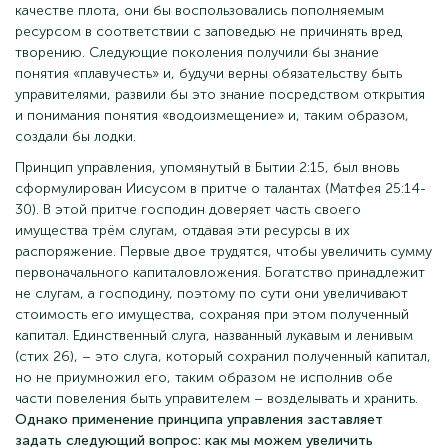
качестве плота, они бы воспользовались пополняемым
ресурсом в соответствии с заповедью не причинять вред
творению. Следующие поколения получили бы знание
понятия «плавучесть» и, будучи верны обязательству быть
управителями, развили бы это знание посредством открытия
и понимания понятия «водоизмещение» и, таким образом,
создали бы лодки.
Принцип управления, упомянутый в Бытии 2:15, был вновь
сформулирован Иисусом в притче о талантах (Матфея 25:14-
30). В этой притче господин доверяет часть своего
имущества трём слугам, отдавая эти ресурсы в их
распоряжение. Первые двое трудятся, чтобы увеличить сумму
первоначального капиталовложения. Богатство принадлежит
не слугам, а господину, поэтому по сути они увеличивают
стоимость его имущества, сохраняя при этом полученный
капитал. Единственный слуга, названный лукавым и ленивым
(стих 26), – это слуга, который сохранил полученный капитал,
но не приумножил его, таким образом не исполнив обе
части повеления быть управителем – возделывать и хранить.
Однако применение принципа управления заставляет
задать следующий вопрос: как мы можем увеличить