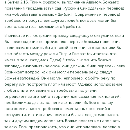
в Бытии 2:15. Таким образом, выполнение Адамом Божьего
повеления «возделывать» сад (Русский Синодальный перевод)
или «обрабатывать землю» (Библия. Современный перевод)
требовало присутствия других людей, которые могли бы
воспользоваться плодами этой работы.
В качестве иллюстрации приведу следующую ситуацию: если
бы грехопадение не произошло, верные Божьим повеления
люди размножились бы до такой степени, что заполнили бы
всю область между реками Тигр и Евфрат (считается, что
именно там находился Эдем). Чтобы выполнить Божью
заповедь «наполнять землю», они должны были пересечь реку.
Возникает вопрос: как они могли пересечь реку, следуя
Божьей заповеди? Они могли, например, обойти реку по
берегу или построить плот или мост. Однако использование
любого из этих вариантов требовало получения
определённых знаний о творении для создания технологий,
необходимых для выполнения заповеди. Выбор в пользу
построения плота требовал элементарных познаний в
плавучести, и эти знания помогли бы как создателю плота,
так и другим людям исполнить Божье повеление наполнять
землю. Если предположить, что они использовали дерево в