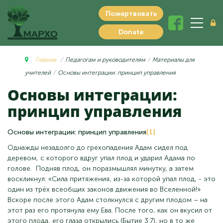
Пожертвовать
Donate
Главная
Педагогам и руководителям
Материалы для
учителей
Основы интеграции: принцип управления
Основы интеграции:
принцип управления
Основы интеграции: принцип управления
[1]
Однажды незадолго до грехопадения Адам сидел под
деревом, с которого вдруг упал плод и ударил Адама по
голове. Подняв плод, он поразмышлял минутку, а затем
воскликнул: «Сила притяжения, из-за которой упал плод, - это
один из трёх всеобщих законов движения во Вселенной!»
Вскоре после этого Адам столкнулся с другим плодом – на
этот раз его протянула ему Ева. После того, как он вкусил от
этого плода, его глаза открылись (Бытие 3:7), но в то же