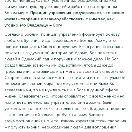
восполнения духовных, умственных, эмоциональных или
физических нужд других людей и заботы о сотворённом
Богом мире.
Принцип управления подчеркивает, что важно
изучать творение и взаимодействовать с ним так, как
угодно его Владельцу – Богу.
Согласно Библии, принцип управления формирует основу
любого обучения, и до грехопадения Бог дал Адаму этот
принцип как часть Своего поручения. Как я ранее попытался
показать в выдуманной истории об Адаме, Бог поместил
людей в Эдемский сад и поручил им важное дело. Но Бог
создал людей зависимыми существами, чтобы даже до
грехопадения они зависели от Него во всех аспектах жизни.
Скорее всего, эта зависимость включала и интеллектуальное
понимание людьми мира, потому что если они были бы
всеведущими, то не нуждались бы в Боге в данной сфере
жизни. Следовательно, чтобы справляться с возложенной на
них ответственностью управителей, они должны были
узнавать не только то, чего желает Бог как Владелец творения
(выполнение этой задачи требует наличия близких
взаимоотношений), но и то, каковы характеристики творения
– получать знания, необходимые людям для воплощения