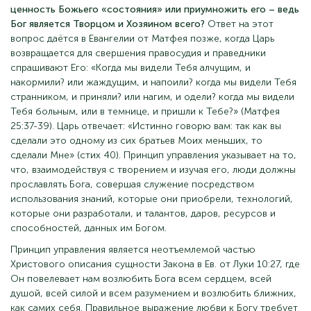
ценность Божьего «состояния» или приумножить его – ведь
Бог является Творцом и Хозяином всего?
Ответ на этот
вопрос даётся в Евангелии от Матфея позже, когда Царь
возвращается для свершения правосудия и праведники
спрашивают Его: «Когда мы видели Тебя алчущим, и
накормили? или жаждущим, и напоили? когда мы видели Тебя
странником, и приняли? или нагим, и одели? когда мы видели
Тебя больным, или в темнице, и пришли к Тебе?» (Матфея
25:37-39). Царь отвечает: «Истинно говорю вам: так как вы
сделали это одному из сих братьев Моих меньших, то
сделали Мне» (стих 40). Принцип управления указывает на то,
что, взаимодействуя с творением и изучая его, люди должны
прославлять Бога, совершая служение посредством
использования знаний, которые они приобрели, технологий,
которые они разработали, и талантов, даров, ресурсов и
способностей, данных им Богом.
Принцип управления является неотъемлемой частью
Христового описания сущности Закона в Ев. от Луки 10:27, где
Он повелевает нам возлюбить Бога всем сердцем, всей
душой, всей силой и всем разумением и возлюбить ближних,
как самих себя. Правильное выражение любви к Богу требует