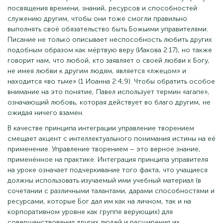
посвящения времени, знаний, ресурсов и способностей
служению другим, чтобы они тоже смогли правильно
выполнять своё обязательство быть Божьими управителями.
Писание не только описывает неспособность любить других
подобным образом как мёртвую веру (Иакова 2:17), но также
говорит нам, что любой, кто заявляет о своей любви к Богу,
не имея любви к другим людям, является «лжецом» и
находится «во тьме» (1 Иоанна 2:4,9). Чтобы обратить особое
внимание на это понятие, Павел использует термин «агапе»,
означающий любовь, которая действует во благо другим, не
ожидая ничего взамен.
В качестве принципа интеграции управление творением
смещает акцент с интеллектуального понимания истины на её
применение. Управление творением – это верное знание,
применённое на практике. Интеграция принципа управителя
на уроке означает подчеркивание того факта, что учащиеся
должны использовать изучаемый ими учебный материал (в
сочетании с различными талантами, дарами способностями и
ресурсами, которые Бог дал им как на личном, так и на
корпоративном уровне как группе верующих) для
совершенствования других людей и расширения их