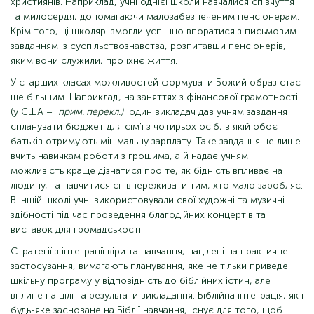
християнів. Наприклад, учні однієї школи навчалися співчуття
та милосердя, допомагаючи малозабезпеченим пенсіонерам.
Крім того, ці школярі змогли успішно впоратися з письмовим
завданням із суспільствознавства, розпитавши пенсіонерів,
яким вони служили, про їхнє життя.
У старших класах можливостей формувати Божий образ стає
ще більшим. Наприклад, на заняттях з фінансової грамотності
(у США –
прим. перекл.)
один викладач дав учням завдання
спланувати бюджет для сім'ї з чотирьох осіб, в якій обоє
батьків отримують мінімальну зарплату. Таке завдання не лише
вчить навичкам роботи з грошима, а й надає учням
можливість краще дізнатися про те, як бідність впливає на
людину, та навчитися співпереживати тим, хто мало заробляє.
В іншій школі учні використовували свої художні та музичні
здібності під час проведення благодійних концертів та
виставок для громадськості.
Стратегії з інтеграції віри та навчання, націлені на практичне
застосування, вимагають планування, яке не тільки приведе
шкільну програму у відповідність до біблійних істин, але
вплине на цілі та результати викладання. Біблійна інтеграція, як і
будь-яке засноване на Біблії навчання, існує для того, щоб