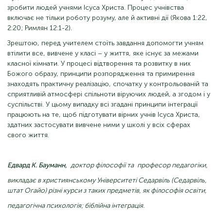
зробити людей учнями Ісуса Христа. Процес учнівства
включає не тільки роботу розуму, але й активні дії (Якова 1:22,
2:20; Римлян 12:1-2).
Зрештою, перед учителем стоїть завдання допомогти учням
втілити все, вивчене у класі – у життя, яке існує за межами
класної кімнати. У процесі відтворення та розвитку в них
Божого образу, принципи розпорядження та примирення
знаходять практичну реалізацію, спочатку у контрольованій та
сприятливій атмосфері спільноти віруючих людей, а згодом і у
суспільстві. У цьому випадку всі згадані принципи інтеграції
працюють на те, щоб підготувати вірних учнів Ісуса Христа,
здатних застосувати вивчене ними у школі у всіх сферах
свого життя.
Едвард К. Бауманн,
доктор філософії та
професор педагогіки,
викладає в християнському Університеті Седарвіль (Седарвіль,
штат Огайо) різні курси з таких предметів, як філософія освіти,
педагогічна психологія; біблійна інтеграція.