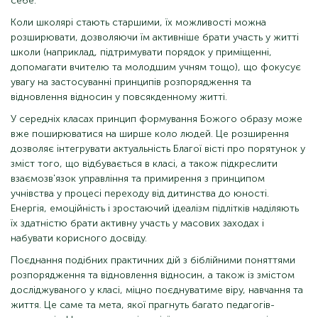
себе.
Коли школярі стають старшими, їх можливості можна
розширювати, дозволяючи їм активніше брати участь у житті
школи (наприклад, підтримувати порядок у приміщенні,
допомагати вчителю та молодшим учням тощо), що фокусує
увагу на застосуванні принципів розпорядження та
відновлення відносин у повсякденному житті.
У середніх класах принцип формування Божого образу може
вже поширюватися на ширше коло людей. Це розширення
дозволяє інтегрувати актуальність Благої вісті про порятунок у
зміст того, що відбувається в класі, а також підкреслити
взаємозв'язок управління та примирення з принципом
учнівства у процесі переходу від дитинства до юності.
Енергія, емоційність і зростаючий ідеалізм підлітків наділяють
їх здатністю брати активну участь у масових заходах і
набувати корисного досвіду.
Поєднання подібних практичних дій з біблійними поняттями
розпорядження та відновлення відносин, а також із змістом
досліджуваного у класі, міцно поєднуватиме віру, навчання та
життя. Це саме та мета, якої прагнуть багато педагогів-