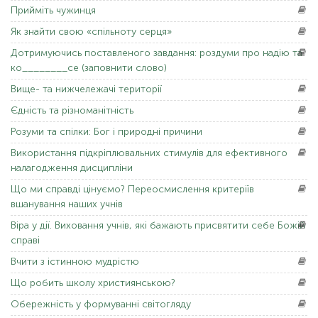
Прийміть
чужинця
Як
знайти свою «спільноту серця»
Дотримуючись
поставленого завдання: роздуми про надію та
ко________се (заповнити слово)
Вище-
та нижчележачі території
Єдність
та різноманітність
Розуми
та спілки: Бог і природні причини
Використання
підкріплювальних стимулів для ефективного
налагодження дисципліни
Що
ми справді цінуємо? Переосмислення критеріїв
вшанування наших учнів
Віра
у дії. Виховання учнів, які бажають присвятити себе Божій
справі
Вчити
з істинною мудрістю
Що
робить школу християнською?
Обережність
у формуванні світогляду