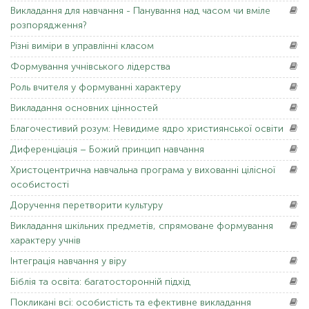
Викладання
для навчання - Панування над часом чи вміле
розпорядження?
Різні
виміри в управлінні класом
Формування
учнівського лідерства
Роль
вчителя у формуванні характеру
Викладання
основних цінностей
Благочестивий
розум: Невидиме ядро ​​християнської освіти
Диференціація
– Божий принцип навчання
Христоцентрична
навчальна програма у вихованні цілісної
особистості
Доручення
перетворити культуру
Викладання
шкільних предметів, спрямоване формування
характеру учнів
Інтеграція
навчання у віру
Біблія
та освіта: багатосторонній підхід
Покликані
всі: особистість та ефективне викладання