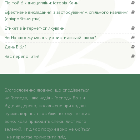
По
той бік дисципліни: історія Кенні
Ефективне
викладання із застосуванням спільного навчання
(співробітництва).
Етикет
в інтернет-спілкуванні.
Чи На
своєму місці я у християнській школі?
День
Біблії
Час
перепочити!
Благословенна людина, що сподівається
на Господа, і яка надія - Господь. Бо він
буде як дерево, посаджене при водах і
пускає коріння своє біля потоку; не знає
воно, коли приходить спека; лист його
зелений, і під час посухи воно не боїться
і не перестає приносити плід.