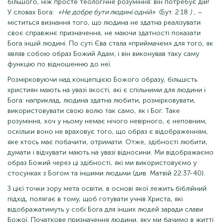
більшого, ніж просте теологічне розуміння: він потребує дій!
У словах Бога:
«Не добре бути людині одній»
(Бут. 2:18
)
, –
міститься визнання того, що людина не здатна реалізувати
своє справжнє призначення, не маючи здатності показати
Бога іншій людині. По суті Єва стала «приймачем» для того, як
являв собою образ Божий Адам; і він виконував таку саму
функцію по відношенню до неї.
Розмірковуючи над концепцією Божого образу, більшість
християн мають на увазі якості, які є спільними для людини і
Бога: наприклад, людина здатна любити, розмірковувати,
використовувати свою волю так само, як і Бог. Таке
розуміння, хоч у ньому немає нічого невірного, є неповним,
оскільки воно не враховує того, що образ є відображенням,
яке хтось має побачити, отримати. Отже, здібності любити,
думати і відчувати мають на увазі відносини. Ми відображаємо
образ Божий через ці здібності, які ми використовуємо у
стосунках з Богом та іншими людьми (див. Матвій 22:37-40).
З цієї точки зору мета освіти, в основі якої лежить біблійний
підхід, полягає в тому, щоб готувати учнів Христа, які
відображатимуть у собі Бога для інших людей заради слави
Божої. Початкове призначення людини, яку ми бачимо в житті