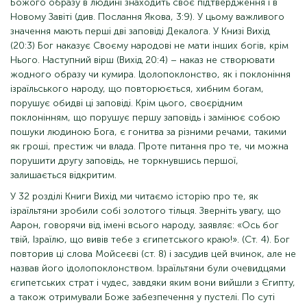
Божого образу в людині знаходить своє підтвердження і в
Новому Завіті (див. Послання Якова, 3:9). У цьому важливого
значення мають перші дві заповіді Декалога. У Книзі Вихід
(20:3) Бог наказує Своєму народові не мати інших богів, крім
Нього. Наступний вірш (Вихід 20:4) – наказ не створювати
жодного образу чи кумира. Ідолопоклонство, як і поклоніння
ізраїльського народу, що повторюється, хибним богам,
порушує обидві ці заповіді. Крім цього, своєрідним
поклонінням, що порушує першу заповідь і замінює собою
пошуки людиною Бога, є гонитва за різними речами, такими
як гроші, престиж чи влада. Проте питання про те, чи можна
порушити другу заповідь, не торкнувшись першої,
залишається відкритим.
У 32 розділі Книги Вихід ми читаємо історію про те, як
ізраїльтяни зробили собі золотого тільця. Зверніть увагу, що
Аарон, говорячи від імені всього народу, заявляє: «Ось бог
твій, Ізраїлю, що вивів тебе з єгипетського краю!». (Ст. 4). Бог
повторив ці слова Мойсеєві (ст. 8) і засудив цей вчинок, але не
назвав його ідолопоклонством. Ізраїльтяни були очевидцями
єгипетських страт і чудес, завдяки яким вони вийшли з Єгипту,
а також отримували Боже забезпечення у пустелі. По суті