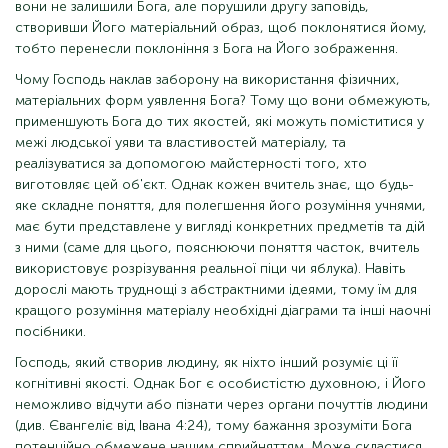
вони не залишили Бога, але порушили другу заповідь,
створивши Його матеріальний образ, щоб поклонятися йому,
тобто перенесли поклоніння з Бога на Його зображення.
Чому Господь наклав заборону на використання фізичних,
матеріальних форм уявлення Бога? Тому що вони обмежують,
применшують Бога до тих якостей, які можуть поміститися у
межі людської уяви та властивостей матеріалу, та
реалізуватися за допомогою майстерності того, хто
виготовляє цей об'єкт. Однак кожен вчитель знає, що будь-
яке складне поняття, для полегшення його розуміння учнями,
має бути представлене у вигляді конкретних предметів та дій
з ними (саме для цього, пояснюючи поняття часток, вчитель
використовує розрізування реальної піци чи яблука). Навіть
дорослі мають труднощі з абстрактними ідеями, тому їм для
кращого розуміння матеріалу необхідні діаграми та інші наочні
посібники.
Господь, який створив людину, як ніхто інший розуміє ці її
когнітивні якості. Однак Бог є особистістю духовною, і Його
неможливо відчути або пізнати через органи почуттів людини
(див. Євангеліє від Івана 4:24), тому бажання зрозуміти Бога
потенційно обмежене нашим сприйняттям. Може скластися