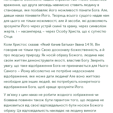
враження, що друга заповідь навмисно ставить людину в
становище, яке позбавляє його можливості пізнати Бога. Але,
давши наказ пізнавати Його, Творець всього сущого надав нам
для цього не тільки можливості, але й засоби, які дозволяють
зрозуміти Його через устрій скинії та храму, через символізм
жертв, і – насамперед – через Особу Христа, що є сутністю
Отця.
Коли Христос сказав: «Який бачив Батька» (Івана 14:9), Він
говорив не тільки про Свою досконалу божественність, а й
про людську природу. Як носій образу Божого, людина має
своїм життям демонструвати якості, властиві Богу. Зверніть
увагу, що таке відображення Бога не призначається для Нього
Самого – Йому абсолютно не потрібне недосконале
відображення, яке може дати людина! Але воно життєво
необхідне для інших людей, які потребують конкретного
відображення Бога, щоб краще зрозуміти Його.
У зв'язку з цим наказ не робити жодного зображення чи
боввана повинен також бути гарантом того, що людина не
відмовиться від своєї відповідальності бути носієм Божого
образу. Ця відповідальність накладає на людину вимоги