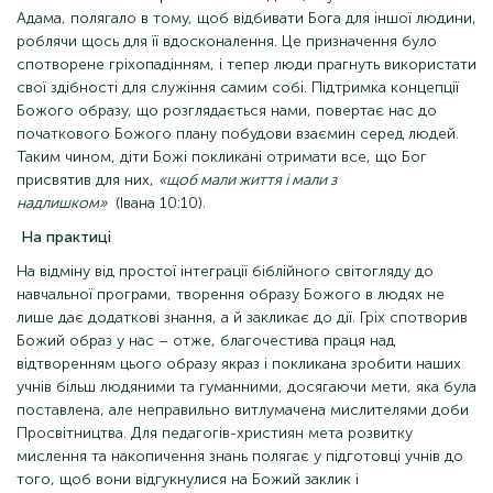
Адама, полягало в тому, щоб відбивати Бога для іншої людини,
роблячи щось для її вдосконалення. Це призначення було
спотворене гріхопадінням, і тепер люди прагнуть використати
свої здібності для служіння самим собі. Підтримка концепції
Божого образу, що розглядається нами, повертає нас до
початкового Божого плану побудови взаємин серед людей.
Таким чином, діти Божі покликані отримати все, що Бог
присвятив для них,
«щоб мали життя і мали з
надлишком»
(Івана 10:10).
На практиці
На відміну від простої інтеграції біблійного світогляду до
навчальної програми, творення образу Божого в людях не
лише дає додаткові знання, а й закликає до дії. Гріх спотворив
Божий образ у нас – отже, благочестива праця над
відтворенням цього образу якраз і покликана зробити наших
учнів більш людяними та гуманними, досягаючи мети, яка була
поставлена, але неправильно витлумачена мислителями доби
Просвітництва. Для педагогів-християн мета розвитку
мислення та накопичення знань полягає у підготовці учнів до
того, щоб вони відгукнулися на Божий заклик і