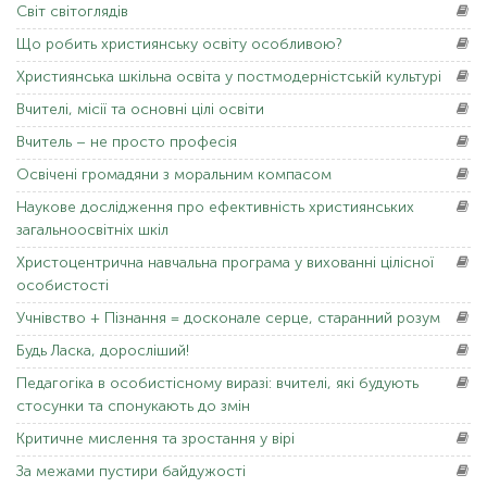
Світ
світоглядів
Що
робить християнську освіту особливою?
Християнська
шкільна освіта у постмодерністській культурі
Вчителі,
місії та основні цілі освіти
Вчитель
– не просто професія
Освічені
громадяни з моральним компасом
Наукове
дослідження про ефективність християнських
загальноосвітніх шкіл
Христоцентрична
навчальна програма у вихованні цілісної
особистості
Учнівство
+ Пізнання = досконале серце, старанний розум
Будь Ласка,
доросліший!
Педагогіка
в особистісному виразі: вчителі, які будують
стосунки та спонукають до змін
Критичне
мислення та зростання у вірі
За
межами пустири байдужості