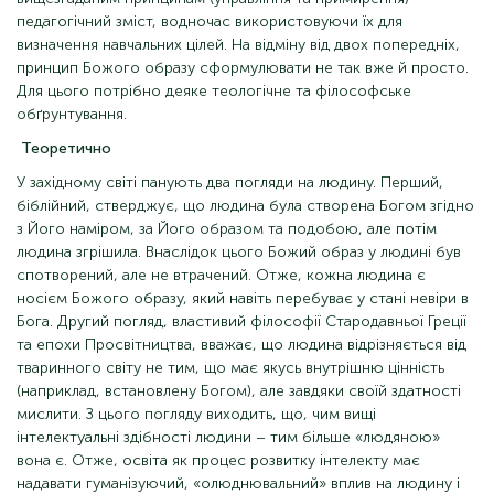
педагогічний зміст, водночас використовуючи їх для
визначення навчальних цілей. На відміну від двох попередніх,
принцип Божого образу сформулювати не так вже й просто.
Для цього потрібно деяке теологічне та філософське
обґрунтування.
Теоретично
У західному світі панують два погляди на людину. Перший,
біблійний, стверджує, що людина була створена Богом згідно
з Його наміром, за Його образом та подобою, але потім
людина згрішила. Внаслідок цього Божий образ у людині був
спотворений, але не втрачений. Отже, кожна людина є
носієм Божого образу, який навіть перебуває у стані невіри в
Бога. Другий погляд, властивий філософії Стародавньої Греції
та епохи Просвітництва, вважає, що людина відрізняється від
тваринного світу не тим, що має якусь внутрішню цінність
(наприклад, встановлену Богом), але завдяки своїй здатності
мислити. З цього погляду виходить, що, чим вищі
інтелектуальні здібності людини – тим більше «людяною»
вона є. Отже, освіта як процес розвитку інтелекту має
надавати гуманізуючий, «олюднювальний» вплив на людину і