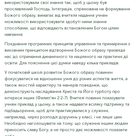
використовували свої знання так, щоб у цьому був
прославлений Господь. Інтеграція, спрямована на формування
Божого образу, вимагає від вчителя надання учням
можливості використовувати здобуті ними знання
способами, що відповідають встановленим Богом цілям
навчання.
Поєднання програмних принципів управління та примирення з
виховним принципом відтворення Божого образу призведе
нас до отримання динамічного та націленого на практичні дії
освіти. Для пояснення цієї думки наведу кілька прикладів.
У початковій школі розвиток Божого образу повинен
фокусуватися на відношенні учня до різних аспектів життя, а
також якостей характеру та манерів поведінки, що
демонструють наслідування Христа та Його турботу про
інтереси інших (Филип'ян 2:2-7). Вчителі повинні показувати
учням приклад у цьому, а також надавати всіляку підтримку та
підбадьорення, щоб діти практикувалися у служінні,
наприклад, через розподіл доручень у класі, і не лише цим.
Необхідно наголошувати на тому, що служіння іншим людям
приносить славу Богу, а не просто дає можливості показати