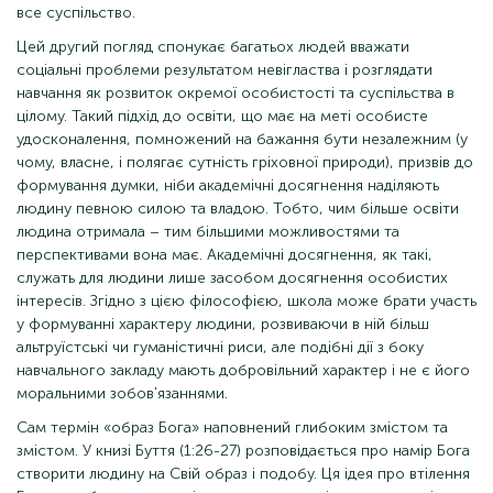
все суспільство.
Цей другий погляд спонукає багатьох людей вважати
соціальні проблеми результатом невігластва і розглядати
навчання як розвиток окремої особистості та суспільства в
цілому. Такий підхід до освіти, що має на меті особисте
удосконалення, помножений на бажання бути незалежним (у
чому, власне, і полягає сутність гріховної природи), призвів до
формування думки, ніби академічні досягнення наділяють
людину певною силою та владою. Тобто, чим більше освіти
людина отримала – тим більшими можливостями та
перспективами вона має. Академічні досягнення, як такі,
служать для людини лише засобом досягнення особистих
інтересів. Згідно з цією філософією, школа може брати участь
у формуванні характеру людини, розвиваючи в ній більш
альтруїстські чи гуманістичні риси, але подібні дії з боку
навчального закладу мають добровільний характер і не є його
моральними зобов'язаннями.
Сам термін «образ Бога» наповнений глибоким змістом та
змістом. У книзі Буття (1:26-27) розповідається про намір Бога
створити людину на Свій образ і подобу. Ця ідея про втілення