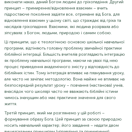
виконати наказ, даний Богом людині до гріхопадіння. Другий
принцип – примирення/відновлення взаємин – вчить
підростаюче покоління задіяти все, отримане від Бога, для
відновлення взаємин у цьому світі, що страждає від гріха та
наслідків гріхопадіння. Взаємини, які людина розірвала або
зіпсувала: з Богом, людьми, природою і самим собою.
Ці принципи, що є теологічною основою шкільної навчальної
програми, відтіняють головну проблему звичайної практики
біблійної інтеграції. Більшість вчителів розглядають інтеграцію
як проблему навчальної програми, маючи на увазі під нею
процес приведення академічного змісту у відповідність до
біблійних істин. Тому інтеграція впливає на планування уроку,
але часто не зачіпає методологію. Вона майже не впливає на
безпосередній результат уроку – повчання (настанова) учнів,
внаслідок чого школярі часто не вважають біблійні істини
чимось значущим або має практичне значення для свого
життя.
Третій принцип, який ми розглянемо у цій роботі –
формування образу Бога. Цей принцип за своєю природою
носить навчальний характер; його завдання – надати двом
вищезгаданим принципам (управління та примирення)