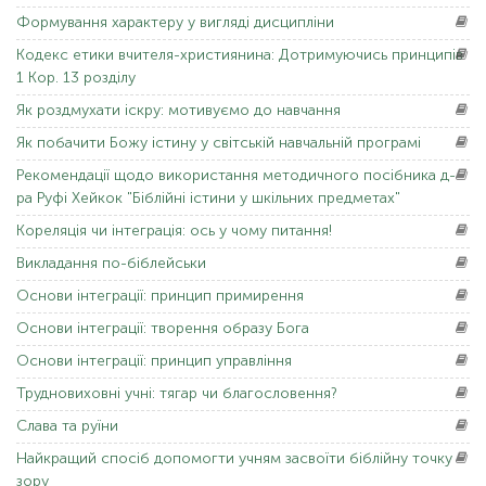
Формування
характеру у вигляді дисципліни
Кодекс
етики вчителя-християнина: Дотримуючись принципів
1 Кор. 13 розділу
Як
роздмухати іскру: мотивуємо до навчання
Як
побачити Божу істину у світській навчальній програмі
Рекомендації
щодо використання методичного посібника д-
ра Руфі Хейкок "Біблійні істини у шкільних предметах"
Кореляція
чи інтеграція: ось у чому питання!
Викладання
по-біблейськи
Основи
інтеграції: принцип примирення
Основи
інтеграції: творення образу Бога
Основи
інтеграції: принцип управління
Трудновиховні
учні: тягар чи благословення?
Слава
та руїни
Найкращий
спосіб допомогти учням засвоїти біблійну точку
зору