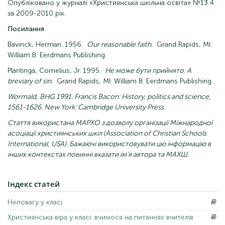
Опубліковано у журналі «Християнська шкільна освіта» №13.4
за 2009-2010 рік.
Посилання
Bavinck, Herman. 1956.
Our reasonable faith.
Grand Rapids, MI:
William B. Eerdmans Publishing.
Plantinga, Cornelius, Jr. 1995.
Не може бути прийнято: A
breviary of sin.
Grand Rapids, MI: William B. Eerdmans Publishing.
Wormald, BHG 1991. Francis Bacon: History, politics and science,
1561-1626. New York: Cambridge University Press.
Стаття використана МАРХО з дозволу організації Міжнародної
асоціації християнських шкіл (Association of Christian Schools
International, USA). Бажаючі використовувати цю інформацію в
інших контекстах повинні вказати ім'я автора та МАХШ.
Індекс
статей
Неповагу
у класі
Християнська
віра у класі: вчимося на питаннях вчителів