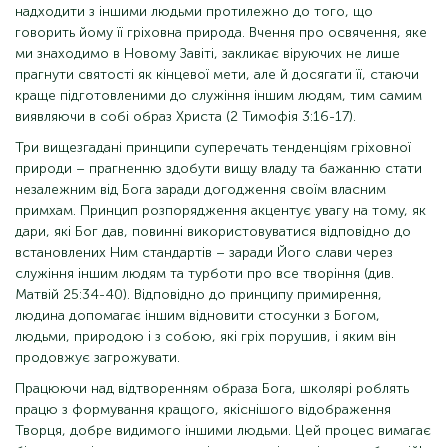
надходити з іншими людьми протилежно до того, що
говорить йому її гріховна природа. Вчення про освячення, яке
ми знаходимо в Новому Завіті, закликає віруючих не лише
прагнути святості як кінцевої мети, але й досягати її, стаючи
краще підготовленими до служіння іншим людям, тим самим
виявляючи в собі образ Христа (2 Тимофія 3:16-17).
Три вищезгадані принципи суперечать тенденціям гріховної
природи – прагненню здобути вищу владу та бажанню стати
незалежним від Бога заради догодження своїм власним
примхам. Принцип розпорядження акцентує увагу на тому, як
дари, які Бог дав, повинні використовуватися відповідно до
встановлених Ним стандартів – заради Його слави через
служіння іншим людям та турботи про все творіння (див.
Матвій 25:34-40). Відповідно до принципу примирення,
людина допомагає іншим відновити стосунки з Богом,
людьми, природою і з собою, які гріх порушив, і яким він
продовжує загрожувати.
Працюючи над відтворенням образа Бога, школярі роблять
працю з формування кращого, якіснішого відображення
Творця, добре видимого іншими людьми. Цей процес вимагає