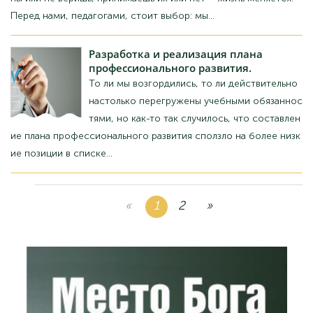
професійного розвитку.
Чи ми запишалися, чи справді настільки перев
антажені навчальними обов'язками, але якось
так сталося, що складання плану професійно
го розвитку сповзло на нижчі позиції у списку...
«
1
2
»