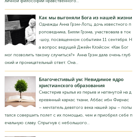
Як
ми виганяли Бога з нашого життя
Якось Анна Грем-Лотц, дочка відомого пропо
відника, Біллі Грема, брала участь у ток-шоу, п
рисвяченому подіям 11 вересня. На запитання
ведучої Джейн Клейсон: «Як Бог міг дозволит
и такому статися?» Ганна Грем дала дуже глибоку і проникливу
відповідь. Вона...
Благочестивий
розум: Невидиме ядро ​​
християнської освіти
Змайструвавши крила з пір'я та натягнутої на
дерев'яний каркас тканини, Аббас ібн Фірнас
– мрійник дев'ятого століття нашої ери – спр
обував здійснити політ за їх допомогою, чим і набув собі сум
ної слави. Зістрибнувши з невеликого...
Біблія
та освіта: багатосторонній підхід
Який справжній зв'язок Біблії та освіти? Це од