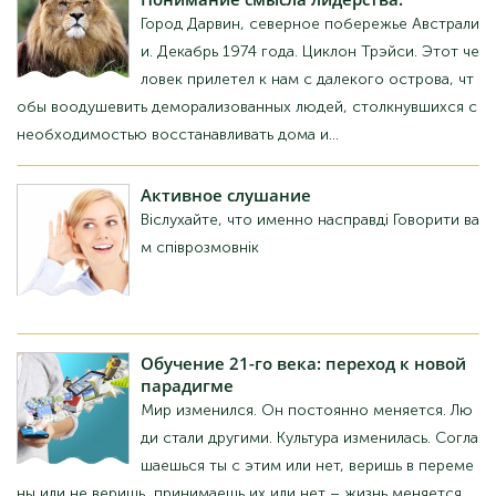
ихнути деморалізованих людей, які зіткнулися з необхідністю
відновлювати будинки та...
Активне
слухання
Вислухайте, що саме насправді Говорити вам
співрозмовник
Навчання
21 століття: перехід до нової
парадигми
Світ змінився. Він постійно змінюється. Люди
стали іншими. Культура змінилася. Погоджуєш
ся ти з цим чи ні, віриш у зміни чи не віриш, п
риймаєш їх чи ні – життя змінюється. Перед нами, освітянами,
стоїть вибір: ми...
Розробка
та реалізація плану