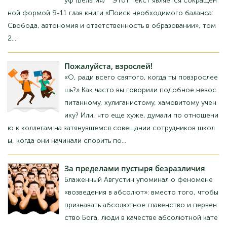
Цей текст є скороченою формою 9-11 розді
лів книги «Пошук необхідного балансу: Свобода, автономія та
відповідальність в освіті», том 2....
Будь Ласка,
доросліший!
«О, заради всього святого, коли ти подоросл
ішаєш?» Як часто ви говорили подібне до нев
ихованого, хуліганістого, хамовитого учня? А
бо, що ще гірше, думали стосовно колег на т
ривалій нараді співробітників школи, коли вони починали спер
ечатися з...
За
межами пустири байдужості
Блаженний Августин згадував про феномен
«зведення в абсолют»: замість того, щоб виз
навати абсолютну першість і першість Бога, л
юди як абсолютну категорію стверджують щ
ось інше. У школах Австралії такими абсолютами, свого роду