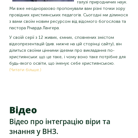
галузі природничих наук.
учням способами настільки численними, щоб перераховувати
Ми вже неодноразово пропонували вам різні точки зору
їх. Освіта ніколи не буває нейтральною з погляду моральності
провідних християнських педагогів. Сьогодні ми ділимося
чи світогляду.
з вами своїм новим ресурсом від відомого богослова та
пастора Річарда Лангера.
Зважаючи на те, що світських шкіл набагато більше, ніж
християнських, ми цілком можемо припускати, що світські
У своїй серії з 12 живих, ємних, сповнених змістом
цінності, погляди на життя і принципи взаємин будуть і надалі
відеопрезентацій (див. нижче на цій сторінці сайту), він
домінувати в нашому суспільстві і все глибше проникати в
ділиться своїми цінними ідеями про викладання по-
християнське співтовариство, особливо під впливом
християнськи: що це таке, і чому воно таке потрібне для
потужних формуючих сил сучасних світських ЗМІ, що стали
будь-якого освіти, що іменує себе християнською.
своєрідною рушійною силою. Сьогодні неважко побачити,
(Читати більше.)
що і хто насправді дедалі більше знецінює те, що робить сім'я,
церква та навіть християнські навчальні заклади.
Систематическое христианское обучение студентов
мировоззрению, ценностям и принципам взаимоотношений –
дело весьма важное, потому что эти факторы существенно
Відео
влияют на то, как студенты воспринимают и используют
знания, а также как формируется их жизненная позиция и
Відео про інтеграцію віри та
отношения с другими людьми во время их пребывания в
вашем учебном заведении и на всю последующую жизнь. К
знання у ВНЗ.
сожалению, по причине различий между школами в