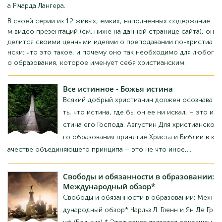
а Річарда Лангера.
У своїй серії з 12 живих, ємних, наповнених змістом відео пре
зентацій (див. нижче на даній сторінці сайту), він ділиться свої
ми цінними ідеями про викладання по-християнськи: що це та
ке, і чому воно так необхідне для будь-якої освіти, яка називає
себе християнською.
Все
істинне - Божа істина
Будь-який добрий християнин повинен усвідо
млювати, що істина, де б він її не шукав, це іс
тина його Господа. Августин Для християнськ
ої освіти прийняття Христа та Біблії як об'єдн
уючого принципу – це не що інше,...
Свободи
та обов'язки в освіті:
Міжнародний огляд*
Свободи та обов'язки в освіті: Міжнародний
огляд Чарльз Л. Гленн та Ян Де Груф (Бельгія) *