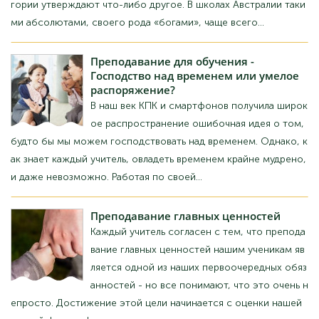
«богами», найчастіше...
Викладання
для навчання - Панування
над часом чи вміле розпорядження?
У наш час КПК і смартфонів набула широкого
поширення помилкова ідея про те, ніби ми м
ожемо панувати над часом. Однак, як знає ко
жен учитель, опанувати часом вкрай мудро, і навіть неможлив
о. Працюючи за своєю...
Викладання
основних цінностей
Кожен вчитель погоджується з тим, що викла
дання головних цінностей нашим учням є одн
им із наших першочергових обов'язків – але в
сі розуміють, що це дуже непросто. Досягне
ння цієї мети починається з оцінки нашої особистої філософії
морального...