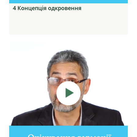
4 Концепція одкровення