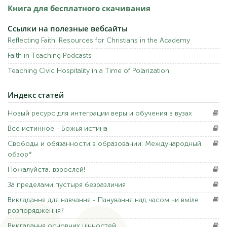
Teaching Civic Hospitality в Time of Polarization
Індекс
статей
Новий
ресурс для інтеграції віри та навчання у вузах
Все
істинне - Божа істина
Свободи
та обов'язки в освіті: Міжнародний огляд*
Будь Ласка,
доросліший!
За
межами пустири байдужості
Викладання
для навчання - Панування над часом чи вміле
розпорядження?
Викладання
основних цінностей
Як
ми виганяли Бога з нашого життя
Благочестивий
розум: Невидиме ядро ​​християнської освіти
Біблія
та освіта: багатосторонній підхід
Покликані
всі: особистість та ефективне викладання