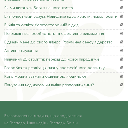
Відведи
мене до свого лідера. Розуміння сенсу лідерства.
Активне
слухання
Навчання
21 століття: перехід до нової парадигми
Розробка
та реалізація плану професійного розвитку.
Кого
можна вважати освіченою людиною?
Панування
над часом чи вміле розпорядження?
Благословенна людина, що сподівається
на Господа, і яка надія - Господь. Бо він
буде як дерево, посаджене при водах і
пускає коріння своє біля потоку; не знає
воно, коли приходить спека; лист його
зелений, і під час посухи воно не боїться
і не перестає приносити плід.