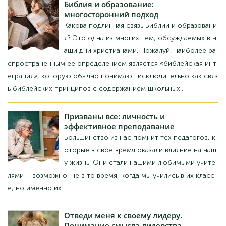
на з багатьох тем, які обговорюються в наші
дні християнами. Мабуть, найпоширенішим її
визначенням є «біблійна інтеграція», яку зазви
чай розуміють виключно як зв'язок біблійних принципів із зміст
ом шкільних...
Покликані
всі: особистість та
ефективне викладання
Більшість із нас пам'ятає тих педагогів, які сво
го часу вплинули на наше життя. Вони стали н
ашими улюбленими вчителями – можливо, н
е в той час, коли ми навчалися у їхньому класі, але саме їх...
Відведи
мене до свого лідера.
Розуміння сенсу лідерства.
Місто Дарвін, північне узбережжя Австралії. Г
рудень 1974 року. Циклон Трейсі. Ця людина п
рилетіла до нас з далекого острова, щоб над