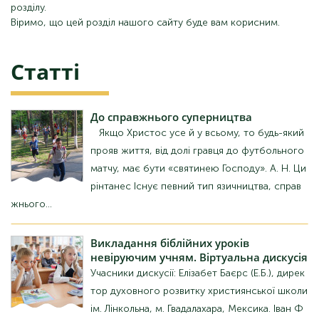
розділу.
Віримо, що цей розділ нашого сайту буде вам корисним.
Статті
До
справжнього суперництва
Якщо Христос усе й у всьому, то будь-який
прояв життя, від долі гравця до футбольного
матчу, має бути «святинею Господу». А. Н. Ци
рінтанес Існує певний тип язичництва, справ
жнього...
Викладання
біблійних уроків
невіруючим учням. Віртуальна дискусія
Учасники дискусії: Елізабет Баєрс (Е.Б.), дирек
тор духовного розвитку християнської школи
ім. Лінкольна, м. Гвадалахара, Мексика. Іван Ф