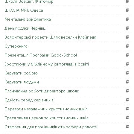
Школа
Всесвіт. Житомир
ШКОЛА
МРІЇ. Одеса
Ментальна
арифметика
День
подяки Чернівці
Волонтерські
проекти Шлях веселки Клайпеда
Суперкнига
Презентація
Програми Good-School
Зростаючи
у біблійному світогляді в освіті
Керувати
собою
Керувати
людьми
Планування
роботи директора школи
Єдність
серед керівників
Переваги
незалежних християнських шкіл
Третя
хвиля церков та християнських шкіл
Створення
для працівників атмосфери радості