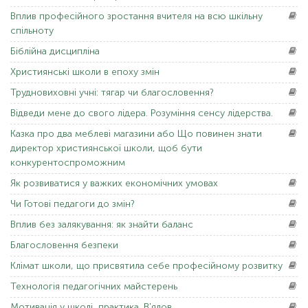
Вплив
професійного зростання вчителя на всю шкільну
спільноту
Біблійна
дисципліна
Християнські
школи в епоху змін
Трудновиховні
учні: тягар чи благословення?
Відведи
мене до свого лідера. Розуміння сенсу лідерства.
Казка
про два меблеві магазини або Що повинен знати
директор християнської школи, щоб бути
конкурентоспроможним
Як
розвиватися у важких економічних умовах
Чи Готові
педагоги до змін?
Вплив
без залякування: як знайти баланс
Благословення
безпеки
Клімат
школи, що присвятила себе професійному розвитку
Технологія
педагогічних майстерень
Мотивація
у школі_практика. В'ялов