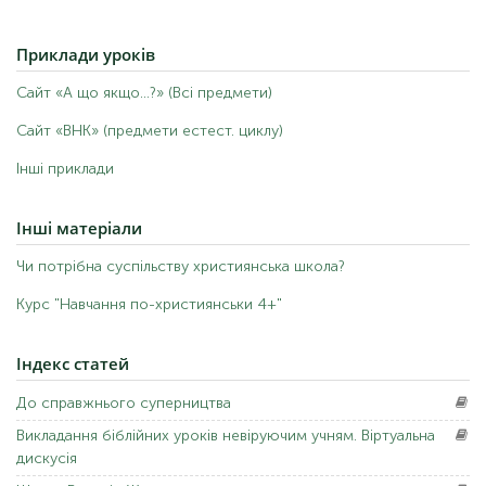
Приклади
уроків
Сайт «А що якщо...?» (Всі предмети)
Сайт «ВНК» (предмети естест. циклу)
Інші приклади
Інші
матеріали
Чи потрібна суспільству християнська школа?
Курс "Навчання по-християнськи 4+"
Індекс
статей
До
справжнього суперництва
Викладання
біблійних уроків невіруючим учням. Віртуальна
дискусія