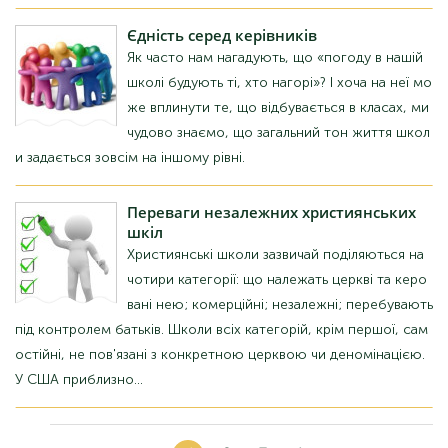
Єдність
серед керівників
Як часто нам нагадують, що «погоду в нашій
школі будують ті, хто нагорі»? І хоча на неї мо
же вплинути те, що відбувається в класах, ми
чудово знаємо, що загальний тон життя школ
и задається зовсім на іншому рівні.
Переваги
незалежних християнських
шкіл
Християнські школи зазвичай поділяються на
чотири категорії: що належать церкві та керо
вані нею; комерційні; незалежні; перебувають
під контролем батьків. Школи всіх категорій, крім першої, сам
остійні, не пов'язані з конкретною церквою чи деномінацією.
У США приблизно...