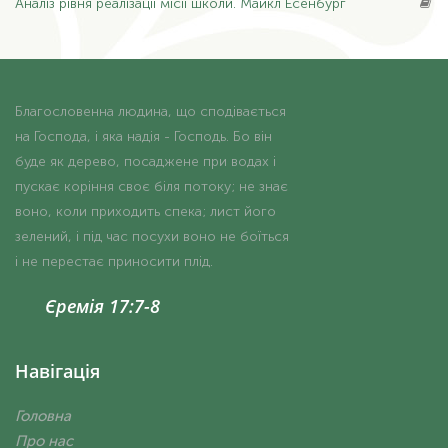
Аналіз
рівня реалізації місії школи. Майкл Есенбург
Благословенна людина, що сподівається
на Господа, і яка надія - Господь. Бо він
буде як дерево, посаджене при водах і
пускає коріння своє біля потоку; не знає
воно, коли приходить спека; лист його
зелений, і під час посухи воно не боїться
і не перестає приносити плід.
Єремія 17:7-8
Навігація
Головна
Про нас