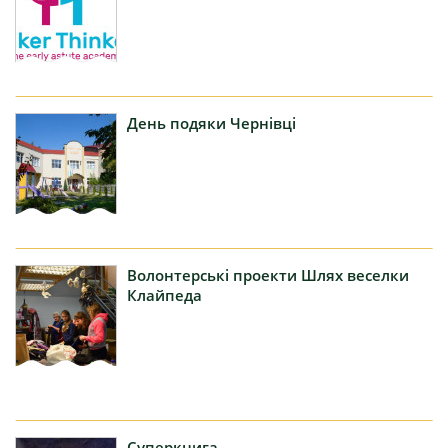
День
подяки Чернівці
Волонтерські
проекти Шлях веселки
Клайпеда
Суперкнига