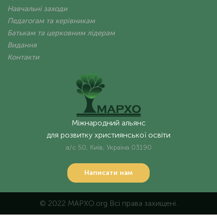
Навчальні заходи
Педагогам та керівникам
Батькам та церковним лідерам
Видання
Контакти
Міжнародний альянс
для розвитку християнської освіти
а/с 50, Київ, Україна 03190
Написати нам
© 2022 MAPXO.org Всі права захищені.