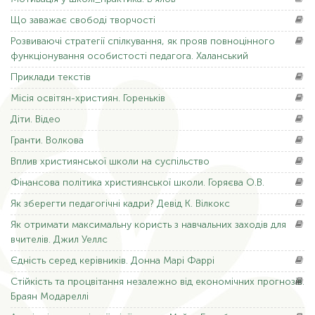
Що
заважає свободі творчості
Розвиваючі
стратегії спілкування, як прояв повноцінного
функціонування особистості педагога. Халанський
Приклади
текстів
Місія
освітян-християн. Гореньків
Діти.
Відео
Гранти.
Волкова
Вплив
християнської школи на суспільство
Фінансова
політика християнської школи. Горяєва О.В.
Як
зберегти педагогічні кадри? Девід К. Вілкокс
Як
отримати максимальну користь з навчальних заходів для
вчителів. Джил Уеллс
Єдність
серед керівників. Донна Марі Фаррі
Стійкість
та процвітання незалежно від економічних прогнозів.
Браян Модареллі