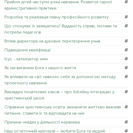
Прийом
дітей наступні роки навчання. Розвиток гарної
адміністративної практики
Розробка
та реалізація плану професійного розвитку
Що
спонукає їх залишитись? Відданість справі, мотиви та
потреби педагогів
Вплив
директора на духовне перетворення учнів
Підвищення
кваліфікації
Ісус
- каталізатор змін
Як
ми виганяли Бога з нашого життя
Як
впливати на світ навколо себе за допомогою методу
проектного навчання
Викладачі
початкових класів – про біблійну інтеграцію у
християнській школі
Справжня
християнська освіта: визначити життєво важливі
питання, ставити їх та відповідати на них
Причини
невдач у діяльності керівника
Наш
остаточний критерій – любити Бога та людей