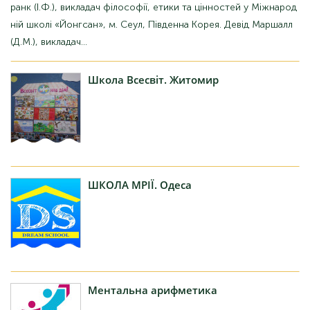
ранк (І.Ф.), викладач філософії, етики та цінностей у Міжнарод
ній школі «Йонгсан», м. Сеул, Південна Корея. Девід Маршалл
(Д.М.), викладач...
Школа
Всесвіт. Житомир
ШКОЛА
МРІЇ. Одеса
Ментальна
арифметика