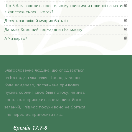
Що
Біблія говорить про те, чому християни повинні навчатися
в християнських школах?
Десять
заповідей мудрих батьків.
Данило-Хороший
громадянин Вавилону.
А Чи
варто?
Благословенна людина, що сподівається
на Господа, і яка надія - Господь. Бо він
буде як дерево, посаджене при водах і
пускає коріння своє біля потоку; не знає
воно, коли приходить спека; лист його
зелений, і під час посухи воно не боїться
і не перестає приносити плід.
Єремія 17:7-8