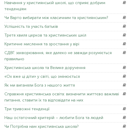
Навчання
у християнській школі, що сприяє добрим
тенденціям
Чи Варто
вибирати між класичним та християнським?
Успішність
та участь батьків
Третя
хвиля церков та християнських шкіл
Критичне
мислення та зростання у вірі
СДВГ:
захворювання, яке далеко не завжди розуміється
правильно
Християнська
школа та Велике доручення
«Ох
вже ці діти» у світі, що змінюється
Як
ми виганяли Бога з нашого життя
Справжня
християнська освіта: визначити життєво важливі
питання, ставити їх та відповідати на них
Три
тривожні тенденції
Наш
остаточний критерій – любити Бога та людей
Чи Потрібна
нам християнська школа?