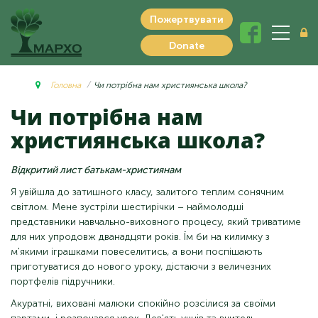
Пожертвувати
Donate
Головна
Чи потрібна нам християнська школа?
Чи потрібна нам
християнська школа?
Відкритий лист батькам-християнам
Я увійшла до затишного класу, залитого теплим сонячним
світлом. Мене зустріли шестирічки – наймолодші
представники навчально-виховного процесу, який триватиме
для них упродовж дванадцяти років. Їм би на килимку з
м'якими іграшками повеселитись, а вони поспішають
приготуватися до нового уроку, дістаючи з величезних
портфелів підручники.
Акуратні, виховані малюки спокійно розсілися за своїми