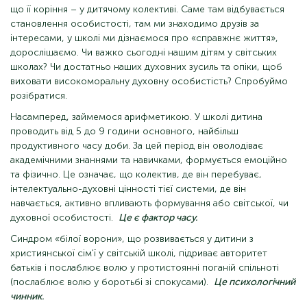
що її коріння – у дитячому колективі. Саме там відбувається
становлення особистості, там ми знаходимо друзів за
інтересами, у школі ми дізнаємося про «справжнє життя»,
дорослішаємо. Чи важко сьогодні нашим дітям у світських
школах? Чи достатньо наших духовних зусиль та опіки, щоб
виховати високоморальну духовну особистість? Спробуймо
розібратися.
Насамперед, займемося арифметикою. У школі дитина
проводить від 5 до 9 години основного, найбільш
продуктивного часу доби. За цей період він оволодіває
академічними знаннями та навичками, формується емоційно
та фізично. Це означає, що колектив, де він перебуває,
інтелектуально-духовні цінності тієї системи, де він
навчається, активно впливають формування або світської, чи
духовної особистості.
Це є фактор часу.
Синдром «білої ворони», що розвивається у дитини з
християнської сім'ї у світській школі, підриває авторитет
батьків і послаблює волю у протистоянні поганій спільноті
(послаблює волю у боротьбі зі спокусами).
Це психологічний
чинник.