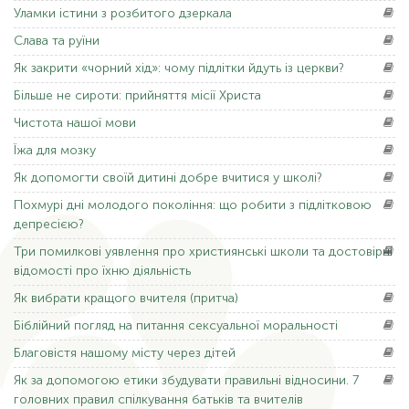
Уламки
істини з розбитого дзеркала
Слава
та руїни
Як
закрити «чорний хід»: чому підлітки йдуть із церкви?
Більше
не сироти: прийняття місії Христа
Чистота
нашої мови
Їжа
для мозку
Як
допомогти своїй дитині добре вчитися у школі?
Похмурі
дні молодого покоління: що робити з підлітковою
депресією?
Три
помилкові уявлення про християнські школи та достовірні
відомості про їхню діяльність
Як
вибрати кращого вчителя (притча)
Біблійний
погляд на питання сексуальної моральності
Благовістя
нашому місту через дітей
Як
за допомогою етики збудувати правильні відносини. 7
головних правил спілкування батьків та вчителів