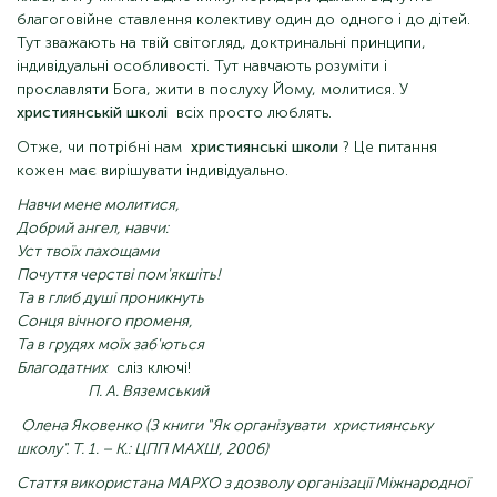
благоговійне ставлення колективу один до одного і до дітей.
Тут зважають на твій світогляд, доктринальні принципи,
індивідуальні особливості. Тут навчають розуміти і
прославляти Бога, жити в послуху Йому, молитися. У
християнській школі
всіх просто люблять.
Отже, чи потрібні нам
християнські школи
? Це питання
кожен має вирішувати індивідуально.
Навчи мене молитися,
Добрий ангел, навчи:
Уст твоїх пахощами
Почуття черстві пом'якшіть!
Та в глиб душі проникнуть
Сонця вічного променя,
Та в грудях моїх заб'ються
Благодатних
сліз ключі!
П. А. Вяземський
Олена Яковенко (З книги "Як організувати
християнську
школу".
Т. 1. – К.: ЦПП МАХШ, 2006)
Стаття використана МАРХО з дозволу організації Міжнародної