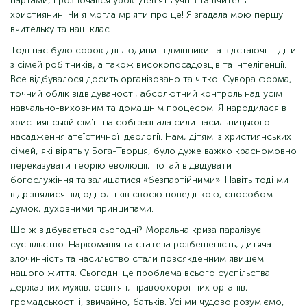
партами, і розпочався урок. Дев'ять учнів та вчитель-
християнин. Чи я могла мріяти про це! Я згадала мою першу
вчительку та наш клас.
Тоді нас було сорок дві людини: відмінники та відстаючі – діти
з сімей робітників, а також високопосадовців та інтелігенції.
Все відбувалося досить організовано та чітко. Сувора форма,
точний облік відвідуваності, абсолютний контроль над усім
навчально-виховним та домашнім процесом. Я народилася в
християнській сім'ї і на собі зазнала сили насильницького
насадження атеїстичної ідеології. Нам, дітям із християнських
сімей, які вірять у Бога-Творця, було дуже важко красномовно
переказувати теорію еволюції, потай відвідувати
богослужіння та залишатися «безпартійними». Навіть тоді ми
відрізнялися від однолітків своєю поведінкою, способом
думок, духовними принципами.
Що ж відбувається сьогодні? Моральна криза паралізує
суспільство. Наркоманія та статева розбещеність, дитяча
злочинність та насильство стали повсякденним явищем
нашого життя. Сьогодні це проблема всього суспільства:
державних мужів, освітян, правоохоронних органів,
громадськості і, звичайно, батьків. Усі ми чудово розуміємо,