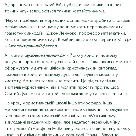
А дарвінізм, гоголівський Вій, суб'єктивізм фізики та інших
точних наук залишаються такими ж атеїстичними.
"Наука, позбавлена ​​моральних основ, може зробити школярів
освіченими, але при цьому вони можуть перетворитися на
грамотних лиходіїв" (Джон Леннокс, професор математики,
доктор природничих наук Кембриджського університету).
Це
– інтелектуальний фактор.
А як же з
духовним чинником
? Його у християнському
розумінні просто немає у світській школі. Така школа не може
сформувати у дитини цілісний християнський світогляд,
виховати в християнському дусі, відшліфувати моральну
чистоту, бо таких завдань не ставить. Це під силу тільки
вчителям-християнам, які в молитві просять про те, щоб
Святий Дух змінював дітей і допомагав їм у навчанні та житті.
На уроці у християнській школі інша атмосфера, інша
методика навчання та виховання, інше ставлення, спілкування,
засноване на християнській моралі та на об'єктивному
викладанні академічних наук, яке ведеться через біблійну
інтеграцію. Атмосфера Неба відчувається не лише на уроках у
класі, а й у кімнаті відпочинку, коридорі, їдальні. Відчутно