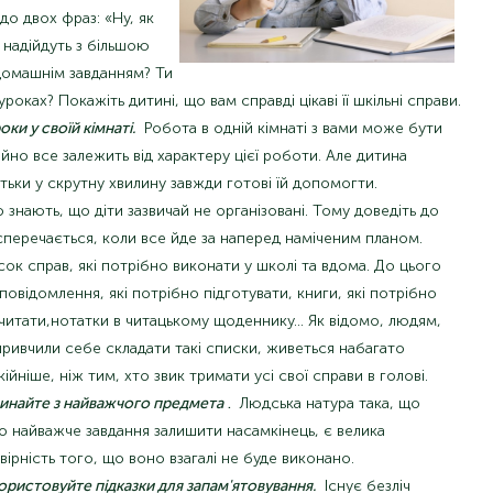
до двох фраз: «Ну, як
 надійдуть з більшою
домашнім завданням? Ти
роках? Покажіть дитині, що вам справді цікаві її шкільні справи.
ки у своїй кімнаті.
Робота в одній кімнаті з вами може бути
но все залежить від характеру цієї роботи. Але дитина
тьки у скрутну хвилину завжди готові їй допомогти.
 знають, що діти зазвичай не організовані. Тому доведіть до
 сперечається, коли все йде за наперед наміченим планом.
сок справ, які потрібно виконати у школі та вдома. До цього
овідомлення, які потрібно підготувати, книги, які потрібно
читати,
нотатки в читацькому щоденнику… Як відомо, людям,
 привчили себе складати такі списки, живеться набагато
ійніше, ніж тим, хто звик тримати усі свої справи в голові.
инайте з найважчого предмета
.
Людська натура така, що
о найважче завдання залишити насамкінець, є велика
вірність того, що воно взагалі не буде виконано.
ористовуйте підказки для запам'ятовування.
Існує безліч