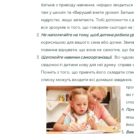
батьків з приводу навчання, нерідко зводиться 
там у школі» та «Вирушай вчити уроки». Батьки
мудрістю, якщо запитають: Тобі допомогти з 
все зрозумів із того, що говорили сьогодні на у
Не наполягайте на тому, щоб дитина робила уро
кориснішою для вашого сина або дочки. Звичай
повинна відчувати, що вона не самотня, що ба
Щеплюйте навички самоорганізації.
Всі чудово
свідомості дитини нову для неї думку: справа
Почніть з того, що привчіть його складати спи
списку можуть входити всі домашні завдання, п
про
які
спок
Поч
якщ
ймо
Вик