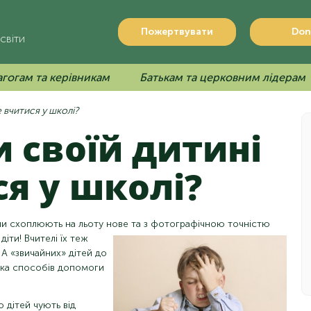
Пожертвувати
Don
світи
гогам та керівникам
Батькам та церковним лідерам
 вчитися у школі?
я у школі?
Вони схоплюють на льоту нове та з фотографічною точністю
діти! Вчителі їх теж
 А «звичайних» дітей до
лька способів допомоги
 дітей чують від