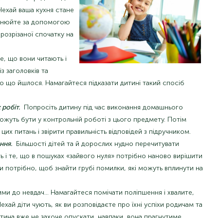
Нехай ваша кухня стане
снюйте за допомогою
розрізаної спочатку на
е, що вони читають і
з заголовків та
о що йшлося. Намагайтеся підказати дитині такий спосіб
робіт.
Попросіть дитину під час виконання домашнього
можуть бути у контрольній роботі з цього предмету. Потім
их питань і звірити правильність відповідей з підручником.
ння.
Більшості дітей та й дорослих нудно перечитувати
ь і те, що в пошуках «зайвого нуля» потрібно наново вирішити
 потрібно, щоб знайти грубі помилки, які можуть вплинути на
ми до невдач… Намагайтеся помічати поліпшення і хвалите,
Нехай діти чують, як ви розповідаєте про їхні успіхи родичам та
дитина вже не захоче опускати, навпаки, вона прагнутиме