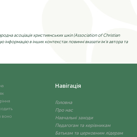
народна
асоціація
християнських
шкіл (Association
of Christian
ю інформацію в інших контекстах повинні вказати ім'я автора та
Навігація
на
 як
ріння
Головна
ходить
Про нас
и воно
Навчальні заходи
Педагогам та керівникам
Батькам та церковним лідерам