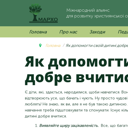
Міжнародний альянс
для розвитку християнської о
Головна
Про нас
Заходи
Педа
Головна
Як допомогти своїй дитині добре
Як допомогти своїй дитині
добре вчитис
Є діти, які, здається, народилися, щоби навчатися. 
відтворюють усе, що бачать і чують. Ну
просто чудові 
люблять! Не знаю, як ви, але я не був такою дитиною.
навчання треба підштовхувати та спонукати. Існує кі
дитині добре вчитися.
Виявляйте щиру зацікавленість.
Все, що багато