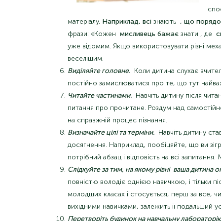
спо
матеріалу.
Наприклад, всі
знають
, що порядок
фрази: «
Кожен
мисливець
бажає
знати
,
де
с
уже відомим. Якщо використовувати різні меха
веселішим.
Виділяйте головне.
Коли дитина слухає вчителя
постійно замислюватися про те, що тут найв
Читайте частинами.
Навчіть дитину після чита
питання про прочитане. Роздум над самостій
на справжній процес пізнання.
Визначайте цілі та терміни.
Навчіть дитину став
досягнення. Наприклад, пообіцяйте, що ви зіг
потрібний абзац і відповість на всі запитання
Слідкуйте за тим, на якому рівні
ваша дитина оп
повністю володіє однією навичкою, і тільки п
молодших класах і стосується, перш за все, чи
вихідними навичками, залежить її подальший ус
Перетворіть будинок на навчальну лабораторію