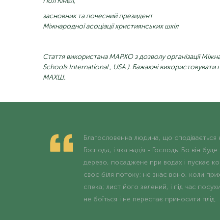
Пол Кінел,
засновник та почесний президент
Міжнародної асоціації християнських шкіл
Стаття використана МАРХО з дозволу організації Між
Schools International
, USA
). Бажаючі використовувати ц
МАХШ.
Благословенна людина, що сподівається 
Господа, і яка надія - Господь. Бо він буде
дерево, посаджене при водах і пускає ко
своє біля потоку; не знає воно, коли при
спека; лист його зелений, і під час посух
не боїться і не перестає приносити плід.