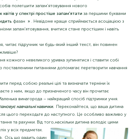
собів полегшити запам'ятовування нового
 квітів у спектрі простіше
запам'ятати
за першими буквами
идить
фазан
»
. Невідоме краще сприймається асоціацією з
нізми запам'ятовування, вчитися стане простішим і навіть
, читає підручник чи будь-який інший текст, він повинен
ажливіше?
ння кожного невеликого уривка зупинятися і ставити собі
но поставленими питаннями допомагає перетворити навчання
ити перед собою реальні цілі та визначати терміни їх
раєте з ним, якщо до призначеного часу він прочитає
. Маленька винагорода – найкращий спосіб підтримки учня.
ановує навчальні навички.
Переконайтеся, що ваша дитина
ісля цього переходьте до наступного. Це особливо важливо у
тання та рахунки. Від того,
наскільки дитина володіє цими
піх у всіх предметах.
.
Ось що радить один