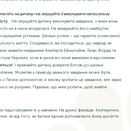
тисніть на дитину і не змушуйте її виконувати непосильну
боту
.
Не змушуйте дитину виконувати завдання, з яким вона
сто не в змозі впоратися. Не вимірюйте його майбутнє
годнішніми успіхами. Шкільні успіхи – ще гарантія осмисленої
ослого життя. Сподіваюся, ви погодитеся, що навряд чи
на назвати невдахами Альберта Ейнштейна, Генрі Форда та
стона Черчілля, хоча в школі всі вони вважалися відсталими.
іться!
І привчайте дитину довіряти Богові усі шкільні
блеми. Молитва з приводу важкого завдання може бути,
о з Твоєю допомогою я зможу зробити це завдання, але зараз
цього не розумію. Підкажи, що мені робити, щоб знайти
 підштовхували їх у навчанні. На думку фахівців, безперечно,
 учня, як від того, як батьки вдома допомагають йому досягти