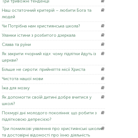
Три
тривожні тенденції
Наш
остаточний критерій – любити Бога та
людей
Чи Потрібна
нам християнська школа?
Уламки
істини з розбитого дзеркала
Слава
та руїни
Як
закрити «чорний хід»: чому підлітки йдуть із
церкви?
Більше
не сироти: прийняття місії Христа
Чистота
нашої мови
Їжа
для мозку
Як
допомогти своїй дитині добре вчитися у
школі?
Похмурі
дні молодого покоління: що робити з
підлітковою депресією?
Три
помилкові уявлення про християнські школи
та достовірні відомості про їхню діяльність