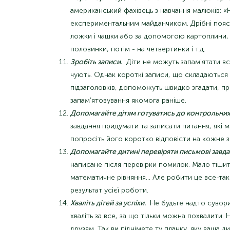
американський фахівець з навчання малюків: «
експериментальним майданчиком. Дрібні поя
ложки і чашки або за допомогою картоплини, 
половинки, потім - на четвертинки і т.д.
Зробіть записи.
Діти не можуть запам'ятати вс
чують. Однак короткі записи, що складаються і
підзаголовків, допоможуть швидко згадати, пр
запам'ятовування якомога раніше.
Допомагайте дітям готуватись до контрольних 
завдання придумати та записати питання, які 
попросіть його коротко відповісти на кожне з ц
Допомагайте дитині перевіряти письмові завда
написане після перевірки помилок. Мало тішит
математичне рівняння… Але робити це все-таки
результат усієї роботи.
Хваліть дітей за успіхи.
Не будьте надто сувори
хваліть за все, за що тільки можна похвалити. 
друзям. Так ви піднімете ту планку, яку ваша 