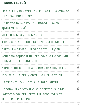
Індекс
статей
Навчання
у християнській школі, що сприяє
добрим тенденціям
Чи Варто
вибирати між класичним та
християнським?
Успішність
та участь батьків
Третя
хвиля церков та християнських шкіл
Критичне
мислення та зростання у вірі
СДВГ:
захворювання, яке далеко не завжди
розуміється правильно
Християнська
школа та Велике доручення
«Ох
вже ці діти» у світі, що змінюється
Як
ми виганяли Бога з нашого життя
Справжня
християнська освіта: визначити
життєво важливі питання, ставити їх та
відповідати на них