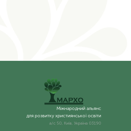
Міжнародний альянс
для розвитку християнської освіти
а/с 50, Київ, Україна 03190