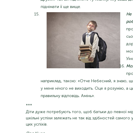
піднімати її ще вище.
Не 
ро
про
сьо
дор
мож
Уїн
Мол
про
наприклад, такою: «Отче Небесний, я знаю, щ
у мене нічого не виходить. Оце я розумію, а 
правильну відповідь. Амінь».
***
Діти дуже потребують того, щоб батьки до певної міри
шкільні успіхи залежать не так від здібностей самого
цих успіхів.