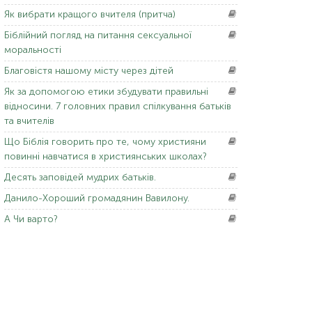
Як
вибрати кращого вчителя (притча)
Біблійний
погляд на питання сексуальної
моральності
Благовістя
нашому місту через дітей
Як
за допомогою етики збудувати правильні
відносини. 7 головних правил спілкування батьків
та вчителів
Що
Біблія говорить про те, чому християни
повинні навчатися в християнських школах?
Десять
заповідей мудрих батьків.
Данило-Хороший
громадянин Вавилону.
А Чи
варто?