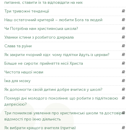
питання, ставити їх та відповідати на них
Три
тривожні тенденції
Наш
остаточний критерій – любити Бога та людей
Чи Потрібна
нам християнська школа?
Уламки
істини з розбитого дзеркала
Слава
та руїни
Як
закрити «чорний хід»: чому підлітки йдуть із церкви?
Більше
не сироти: прийняття місії Христа
Чистота
нашої мови
Їжа
для мозку
Як
допомогти своїй дитині добре вчитися у школі?
Похмурі
дні молодого покоління: що робити з підлітковою
депресією?
Три
помилкові уявлення про християнські школи та достовірні
відомості про їхню діяльність
Як
вибрати кращого вчителя (притча)