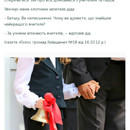
сперечатися. Він про все домовився з учителем та пішов.
Увечері мама хлопчика запитала діда:
- Батьку, Ви неписьменні. Чому ви думаєте, що знайшли
найкращого вчителя?
- За учнями впізнають вчителів, – відповів дід.
(газета «Голос громад Київщини» №18 від 16.10.12 р.)