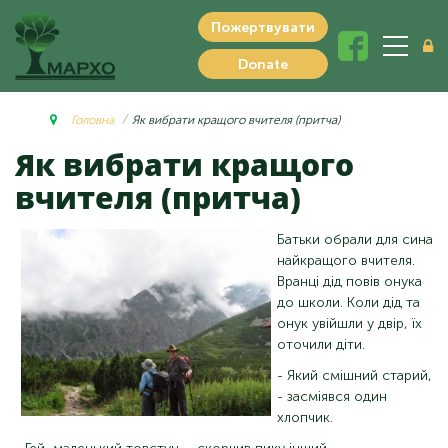
Пожертвувати
Donate
Головна
Як вибрати кращого вчителя (притча)
Як вибрати кращого
вчителя (притча)
Батьки обрали для сина
найкращого вчителя.
Вранці дід повів онука
до школи. Коли дід та
онук увійшли у двір, їх
оточили діти.
- Який смішний старий,
- засміявся один
хлопчик.