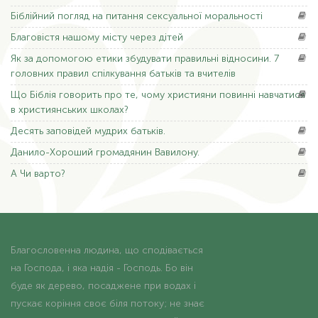
Біблійний
погляд на питання сексуальної моральності
Благовістя
нашому місту через дітей
Як
за допомогою етики збудувати правильні відносини. 7
головних правил спілкування батьків та вчителів
Що
Біблія говорить про те, чому християни повинні навчатися
в християнських школах?
Десять
заповідей мудрих батьків.
Данило-Хороший
громадянин Вавилону.
А Чи
варто?
Благословенна людина, що сподівається
на Господа, і яка надія - Господь. Бо він
буде як дерево, посаджене при водах і
пускає коріння своє біля потоку; не знає