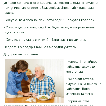
увійшов до крихітного дворика маленької школи і втомлено
притулився до огорожі. Задзвенів дзвінок, і діти висипали
надвір.
- Дідусю, вам погано, принести води? – почувся голосок.
- У нас у дворі є лава, сідайте, будь ласка, – запропонував
один хлопчик.
- Хочете, я покличу вчителя? - Запитала інша дитина.
Невдовзі на подвір'я вийшов молодий учитель.
Дід привітався і сказав:
- Нарешті я знайшов
найкращу школу для
мого онука.
- Ви помиляєтеся,
дідусю, наша школа не
найкраща. Вона
маленька та тісна.
Старий не став