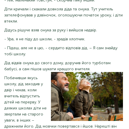
- Гей, маленький товстун, - скорчив пику інший.
Діти кричали і скакали довкола діда та онука. Тут учитель
зателефонував у дзвіночок, оголошуючи початок уроку, і діти
втекли.
Дідусь рішуче взяв онука за руку і вийшов надвір.
- Ура, я не піду до школи, - зрадів хлопчик.
- Підеш, але не в цю, - сердито відповів дід. – Я сам знайду
тобі школу.
Дід відвів онука до свого дому, доручив його турботам
бабусі, а сам пішов шукати кращого вчителя.
Побачивши якусь
школу, дід заходив у
двір і чекав, коли
вчитель відпустить
дітей на перерву. У
деяких школах діти не
звертали на старого
уваги, в інших –
дражнили його. Дід мовчки повертався і йшов. Нарешті він