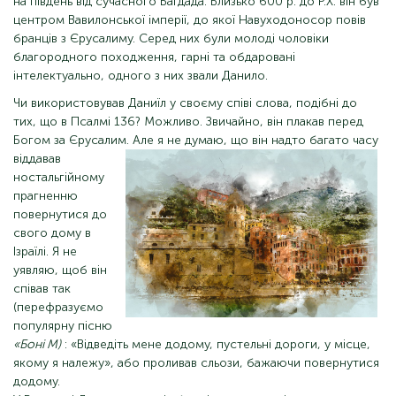
на південь від сучасного Багдада. Близько 600 р. до Р.Х. він був
центром Вавилонської імперії, до якої Навуходоносор повів
бранців з Єрусалиму. Серед них були молоді чоловіки
благородного походження, гарні та обдаровані
інтелектуально, одного з них звали Данило.
Чи використовував Даниїл у своєму співі слова, подібні до
тих, що в Псалмі 136? Можливо. Звичайно, він плакав перед
Богом за Єрусалим. Але я не думаю, що він
надто багато часу
віддавав
ностальгійному
прагненню
повернутися до
свого дому в
Ізраїлі. Я не
уявляю, щоб він
співав так
(перефразуємо
популярну пісню
«Боні М)
: «Відведіть мене додому, пустельні дороги, у місце,
якому я належу», або проливав сльози, бажаючи повернутися
додому.