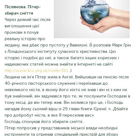
Післямова. Пітер-
збирач сміття
Через деякий час після
виголошення цієї
промови я почув
реальну історію про
людину, яка дбає про пустоту у Вавилоні. (Її розповів Марк Грін
з Лондонського інституту сучасного християнства. Цю
історію і подібні до неї, а також багато інших корисних і
надихаючих статей можна знайти в Інтернеті на сайті
http://www.licc.org.uk/node/361
.)
Людина на ім'я Пітер жила в Англії. Вийшовши на пенсію після
40-річного пасторського служіння і переїхавши до
невеликого міста, в якому його ніхто не знав і він ні з ким не
був знайомий, він задумався про те, як послужити Господеві в
тому місці, де він тепер жив. Він молився про це, і Господь
нагадав йому сьомий вірш із 29 глави Книги Єремії: «…Дбайте
про добробут міста, в яке Я переселив вас».
Господь спонукав його збирати сміття.
Пітер попросив у представників міської влади необхідні
інструменти та отримав спеціальний пристрій для збору