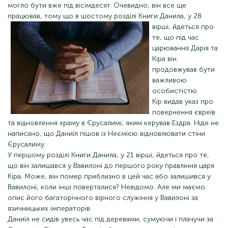
могло бути вже під вісімдесят. Очевидно, він все ще
працював, тому що в шостому розділі
Книги Данила, у 28
вірші, йдеться про
те, що під час
царювання Дарія та
Кіра він
продовжував бути
важливою
особистістю.
Кір видав указ про
повернення євреїв
та відновлення храму в Єрусалимі, яким керував Ездра. Ніде не
написано, що Даниїл пішов із Неємією відновлювати стіни
Єрусалиму.
У першому розділі Книги Данила, у 21 вірші, йдеться про те,
що він залишався у Вавилоні до першого року правління царя
Кіра. Може, він помер приблизно в цей час або залишився у
Вавилоні, коли інші поверталися? Невідомо. Але ми маємо
опис його багаторічного вірного служіння у Вавилоні за
язичницьких імператорів.
Даниїл не сидів увесь час під деревами, сумуючи і плачучи за