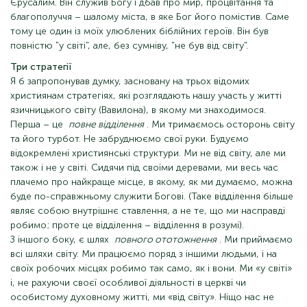
Єрусалим. Він служив Богу і дбав про мир, процвітання та
благополуччя – шалому міста, в яке Бог його помістив. Саме
тому це один із моїх улюблених біблійних героїв. Він був
повністю "у світі", але, без сумніву, "не був від світу".
Три стратегії
Я б запропонував думку, засновану на трьох відомих
християнам стратегіях, які розглядають нашу участь у житті
язичницького світу (Вавилона), в якому ми знаходимося.
Перша – це
повне відділення
. Ми тримаємось осторонь світу
та його турбот. Не забруднюємо свої руки. Будуємо
відокремлені християнські структури. Ми не від світу, але ми
також і не у світі. Сидячи під своїми деревами, ми весь час
плачемо про найкраще місце, в якому, як ми думаємо, можна
буде по-справжньому служити Богові. (Таке відділення більше
являє собою внутрішнє ставлення, а не те, що ми насправді
робимо; проте це відділення – відділення в розумі).
З іншого боку, є шлях
повного ототожнення
. Ми приймаємо
всі шляхи світу. Ми працюємо поряд з іншими людьми, і на
своїх робочих місцях робимо так само, як і вони. Ми «у світі»
і, не рахуючи своєї особливої ​​діяльності в церкві чи
особистому духовному житті, ми «від світу». Ніщо нас не