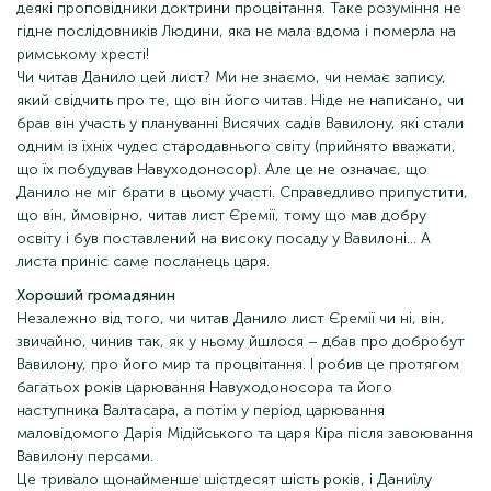
деякі проповідники доктрини процвітання. Таке розуміння не
гідне послідовників Людини, яка не мала вдома і померла на
римському хресті!
Чи читав Данило цей лист? Ми не знаємо, чи немає запису,
який свідчить про те, що він його читав. Ніде не написано, чи
брав він участь у плануванні Висячих садів Вавилону, які стали
одним із їхніх чудес стародавнього світу (прийнято вважати,
що їх побудував Навуходоносор). Але це не означає, що
Данило не міг брати в цьому участі. Справедливо припустити,
що він, ймовірно, читав лист Єремії, тому що мав добру
освіту і був поставлений на високу посаду у Вавилоні... А
листа приніс саме посланець царя.
Хороший громадянин
Незалежно від того, чи читав Данило лист Єремії чи ні, він,
звичайно, чинив так, як у ньому йшлося – дбав про добробут
Вавилону, про його мир та процвітання. І робив це протягом
багатьох років царювання Навуходоносора та його
наступника Валтасара, а потім у період царювання
маловідомого Дарія Мідійського та царя Кіра після завоювання
Вавилону персами.
Це тривало щонайменше шістдесят шість років, і Даниїлу