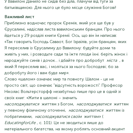
У Вавилоні Данило не сидів без діла, плачучи від туги за
батьківщиною. Для нього це було місце служіння Богові!
Важливий лист
Приблизно водночас пророк Єремія, який усе ще був у
Єрусалимі, надіслав листа вавилонським бранцям. Про нього
йдеться у 29 розділі книги Єремії. Ось, що він їм написав:
«Так говорить Господь Саваот, Бог Ізраїлів, усім бранцям, яких
Я переселив із Єрусалиму до Вавилону: будуйте доми та
живіть у них, і розводьте сади та їжте плоди їхні. беріть жінок і
народжуйте синів і дочок... і дбайте про добробут
міста
, в
який Я переселив вас, і моліться за нього Господеві; бо за
добробуту його і вам буде мир».
Слово «шалом» означає мир та повноту. Шалом - це не
просто світ, що означає "відсутність ворожості". Професор
Ніколас Вольтерсторфф незабутньо пише про це в одній зі
своїх книг: «Жити в шаломі – значить
насолоджуватися
життям з Богом,
насолоджуватися
життям
у певному фізичному оточенні,
насолоджуватися
життям із
побратимами,
насолоджуватися своїм
життям» (
EducatingforLife
, с. 101). Це не зводиться лише до
матеріального багатства, на якому роблять основний акцент