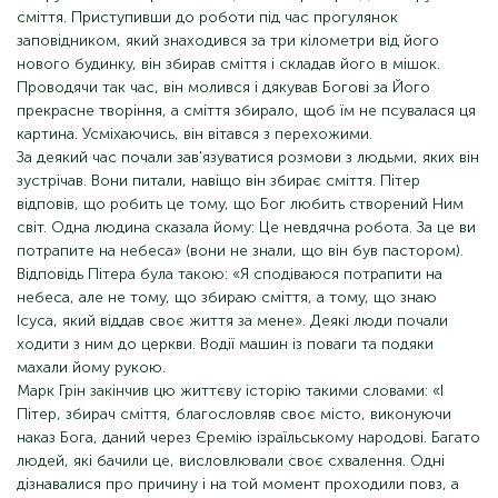
сміття. Приступивши до роботи під час прогулянок
заповідником, який знаходився за три кілометри від його
нового будинку, він збирав сміття і складав його в мішок.
Проводячи так час, він молився і дякував Богові за Його
прекрасне творіння, а сміття збирало, щоб їм не псувалася ця
картина. Усміхаючись, він вітався з перехожими.
За деякий час почали зав'язуватися розмови з людьми, яких він
зустрічав. Вони питали, навіщо він збирає сміття. Пітер
відповів, що робить це тому, що Бог любить створений Ним
світ. Одна людина сказала йому: Це невдячна робота. За це ви
потрапите на небеса» (вони не знали, що він був пастором).
Відповідь Пітера була такою: «Я сподіваюся потрапити на
небеса, але не тому, що збираю сміття, а тому, що знаю
Ісуса, який віддав своє життя за мене». Деякі люди почали
ходити з ним до церкви. Водії машин із поваги та подяки
махали йому рукою.
Марк Грін закінчив цю життєву історію такими словами: «І
Пітер, збирач сміття, благословляв своє місто, виконуючи
наказ Бога, даний через Єремію ізраїльському народові. Багато
людей, які бачили це, висловлювали своє схвалення. Одні
дізнавалися про причину і на той момент проходили повз, а