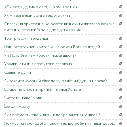
«Ох
вже ці діти» у світі, що змінюється
Як
ми виганяли Бога з нашого життя
Справжня
християнська освіта: визначити життєво важливі
питання, ставити їх та відповідати на них
Три
тривожні тенденції
Наш
остаточний критерій – любити Бога та людей
Чи Потрібна
нам християнська школа?
Уламки
істини з розбитого дзеркала
Слава
та руїни
Як
закрити «чорний хід»: чому підлітки йдуть із церкви?
Більше
не сироти: прийняття місії Христа
Чистота
нашої мови
Їжа
для мозку
Як
допомогти своїй дитині добре вчитися у школі?
Похмурі
дні молодого покоління: що робити з підлітковою