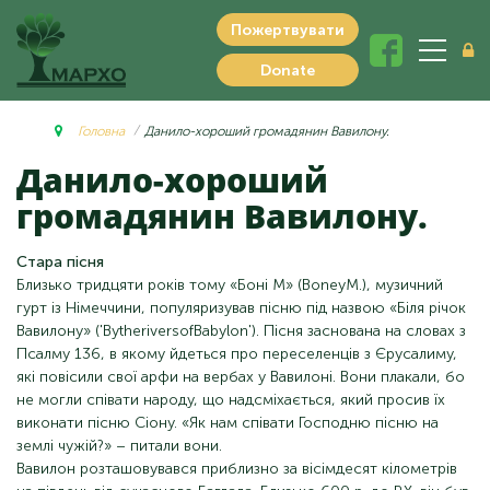
Пожертвувати
Donate
Головна
Данило-хороший громадянин Вавилону.
Данило-хороший
громадянин Вавилону.
Стара пісня
Близько тридцяти років тому «Боні М» (BoneyM.), музичний
гурт із Німеччини, популяризував пісню під назвою «Біля річок
Вавилону» ('BytheriversofBabylon'). Пісня заснована на словах з
Псалму 136, в якому йдеться про переселенців з Єрусалиму,
які повісили свої арфи на вербах у Вавилоні. Вони плакали, бо
не могли співати народу, що надсміхається, який просив їх
виконати пісню Сіону. «Як нам співати Господню пісню на
землі чужій?» – питали вони.
Вавилон розташовувався приблизно за вісімдесят кілометрів