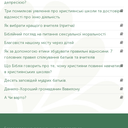
депресією?
Три
помилкові уявлення про християнські школи та достовірні
відомості про їхню діяльність
Як
вибрати кращого вчителя (притча)
Біблійний
погляд на питання сексуальної моральності
Благовістя
нашому місту через дітей
Як
за допомогою етики збудувати правильні відносини. 7
головних правил спілкування батьків та вчителів
Що
Біблія говорить про те, чому християни повинні навчатися
в християнських школах?
Десять
заповідей мудрих батьків.
Данило-Хороший
громадянин Вавилону.
А Чи
варто?