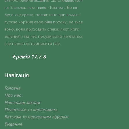
Благословенна людина, що сподівається
на Господа, і яка надія - Господь. Бо він
буде як дерево, посаджене при водах і
пускає коріння своє біля потоку; не знає
воно, коли приходить спека; лист його
зелений, і під час посухи воно не боїться
і не перестає приносити плід.
Єремія 17:7-8
Навігація
Головна
Про нас
Навчальні заходи
Педагогам та керівникам
Батькам та церковним лідерам
Видання