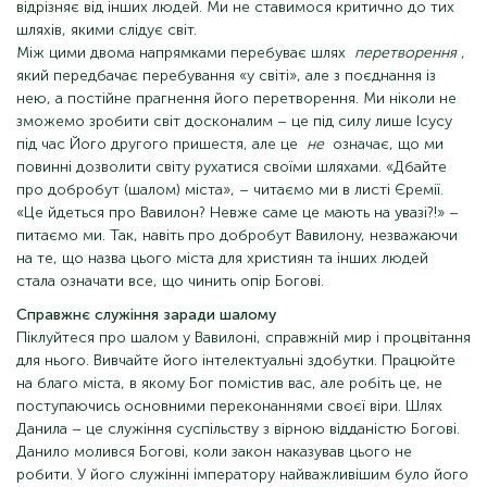
відрізняє від інших людей. Ми не ставимося критично до тих
шляхів, якими слідує світ.
Між цими двома напрямками перебуває шлях
перетворення
,
який передбачає перебування «у світі», але з поєднання із
нею, а постійне прагнення його перетворення. Ми ніколи не
зможемо зробити світ досконалим – це під силу лише Ісусу
під час Його другого пришестя, але це
не
означає, що ми
повинні дозволити світу рухатися своїми шляхами. «Дбайте
про добробут (шалом) міста», – читаємо ми в листі Єремії.
«Це йдеться про Вавилон? Невже саме це мають на увазі?!» –
питаємо ми. Так, навіть про добробут Вавилону, незважаючи
на те, що назва цього міста для християн та інших людей
стала означати все, що чинить опір Богові.
Справжнє служіння заради шалому
Піклуйтеся про шалом у Вавилоні, справжній мир і процвітання
для нього. Вивчайте його інтелектуальні здобутки. Працюйте
на благо міста, в якому Бог помістив вас, але робіть це, не
поступаючись основними переконаннями своєї віри. Шлях
Данила – це служіння суспільству з вірною відданістю Богові.
Данило молився Богові, коли закон наказував цього не
робити. У його служінні імператору найважливішим було його