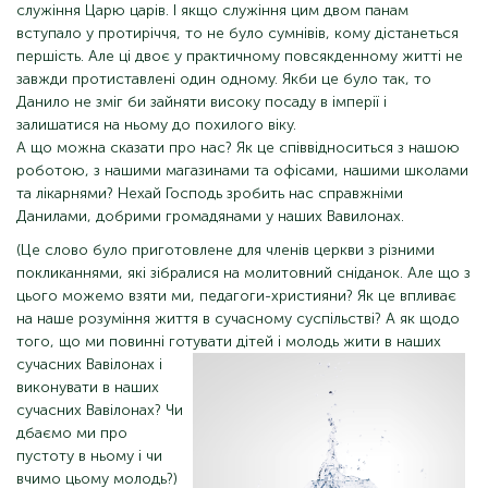
служіння Царю царів. І якщо служіння цим двом панам
вступало у протиріччя, то не було сумнівів, кому дістанеться
першість. Але ці двоє у практичному повсякденному житті не
завжди протиставлені один одному. Якби це було так, то
Данило не зміг би зайняти високу посаду в імперії і
залишатися на ньому до похилого віку.
А що можна сказати про нас? Як це співвідноситься з нашою
роботою, з нашими магазинами та офісами, нашими школами
та лікарнями? Нехай Господь зробить нас справжніми
Данилами, добрими громадянами у наших Вавилонах.
(Це слово було приготовлене для членів церкви з різними
покликаннями, які зібралися на молитовний сніданок. Але що з
цього можемо взяти ми, педагоги-християни? Як це впливає
на наше розуміння життя в сучасному суспільстві? А як щодо
того, що ми повинні готувати дітей і молодь жити
в наших
сучасних Вавілонах і
виконувати в наших
сучасних Вавілонах? Чи
дбаємо ми про
пустоту в ньому і чи
вчимо цьому молодь?)