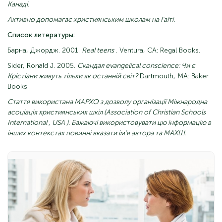
Канаді.
Активно допомагає християнським школам на Гаїті.
Список литературы:
Барна, Джордж. 2001.
Real teens
. Ventura, CA: Regal Books.
Sider, Ronald J. 2005.
Скандал evangelical conscience: Чи є
Крістіани живуть тільки як останній світ?
Dartmouth, MA: Baker
Books.
Стаття використана МАРХО з дозволу організації
Міжнародна
асоціація
християнських
шкіл (Association
of Christian Schools
International
,
USA
). Бажаючі використовувати цю інформацію в
інших контекстах повинні вказати ім'я автора та МАХШ.