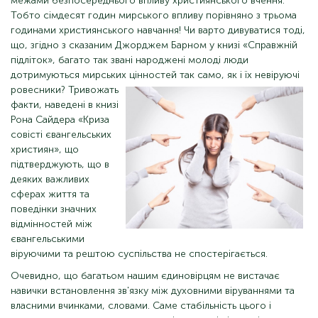
межами безпосереднього впливу християнського вчення.
Тобто сімдесят годин мирського впливу порівняно з трьома
годинами християнського навчання! Чи варто дивуватися тоді,
що, згідно з сказаним Джорджем Барном у книзі «Справжній
підліток», багато так звані народжені молоді люди
дотримуються мирських цінностей так само, як і їх невіруючі
ровесники? Тривожать
факти, наведені в книзі
Рона Сайдера «Криза
совісті євангельських
християн», що
підтверджують, що в
деяких важливих
сферах життя та
поведінки значних
відмінностей між
євангельськими
віруючими та рештою суспільства не спостерігається.
Очевидно, що багатьом нашим єдиновірцям не вистачає
навички встановлення зв'язку між духовними віруваннями та
власними вчинками, словами. Саме стабільність цього і