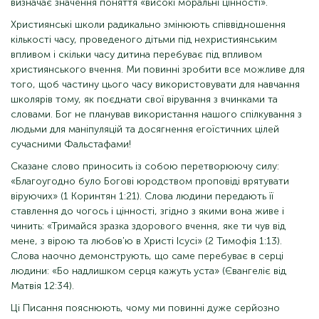
визначає значення поняття «високі моральні цінності».
Християнські школи радикально змінюють співвідношення
кількості часу, проведеного дітьми під нехристиянським
впливом і скільки часу дитина перебуває під впливом
християнського вчення. Ми повинні зробити все можливе для
того, щоб частину цього часу використовувати для навчання
школярів тому, як поєднати свої вірування з вчинками та
словами. Бог не планував використання нашого спілкування з
людьми для маніпуляцій та досягнення егоїстичних цілей
сучасними Фальстафами!
Сказане слово приносить із собою перетворюючу силу:
«Благоугодно було Богові юродством проповіді врятувати
віруючих» (1 Коринтян 1:21). Слова людини передають її
ставлення до чогось і цінності, згідно з якими вона живе і
чинить: «Тримайся зразка здорового вчення, яке ти чув від
мене, з вірою та любов'ю в Христі Ісусі» (2 Тимофія 1:13).
Слова наочно демонструють, що саме перебуває в серці
людини: «Бо надлишком серця кажуть уста» (Євангеліє від
Матвія 12:34).
Ці Писання пояснюють, чому ми повинні дуже серйозно