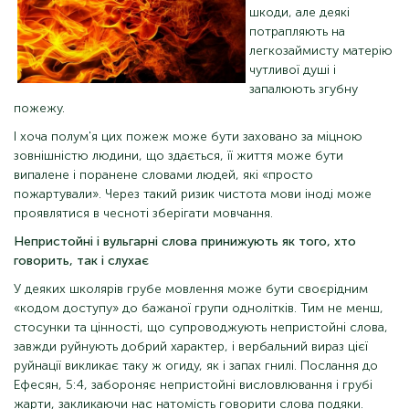
шкоди, але деякі
потрапляють на
легкозаймисту матерію
чутливої ​​душі і
запалюють згубну
пожежу.
І хоча полум'я цих пожеж може бути заховано за міцною
зовнішністю людини, що здається, її життя може бути
випалене і поранене словами людей, які «просто
пожартували». Через такий ризик чистота мови іноді може
проявлятися в чесноті зберігати мовчання.
Непристойні і вульгарні слова принижують як того, хто
говорить, так і слухає
У деяких школярів грубе мовлення може бути своєрідним
«кодом доступу» до бажаної групи однолітків. Тим не менш,
стосунки та цінності, що супроводжують непристойні слова,
завжди руйнують добрий характер, і вербальний вираз цієї
руйнації викликає таку ж огиду, як і запах гнилі. Послання до
Ефесян, 5:4, забороняє непристойні висловлювання і грубі
жарти, закликаючи нас натомість говорити слова подяки.