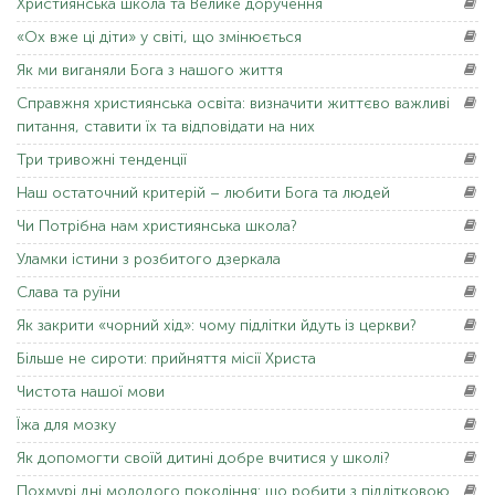
Християнська
школа та Велике доручення
«Ох
вже ці діти» у світі, що змінюється
Як
ми виганяли Бога з нашого життя
Справжня
християнська освіта: визначити життєво важливі
питання, ставити їх та відповідати на них
Три
тривожні тенденції
Наш
остаточний критерій – любити Бога та людей
Чи Потрібна
нам християнська школа?
Уламки
істини з розбитого дзеркала
Слава
та руїни
Як
закрити «чорний хід»: чому підлітки йдуть із церкви?
Більше
не сироти: прийняття місії Христа
Чистота
нашої мови
Їжа
для мозку
Як
допомогти своїй дитині добре вчитися у школі?
Похмурі
дні молодого покоління: що робити з підлітковою