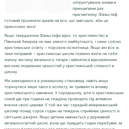
обґрунтування зневаги
принципами для
прагматизму. Фальстаф
готовий проміняти ідеали на все, що завгодно, аби це
приносило зиск!
Якщо твердження Фальстафа вірні, то християнство в
Північній Америці не має ніякого майбутнього, і саме собою
християнське освіту – порожня нісенітниця. Якщо він все ж
таки неправий – християнські школи повинні взяти на себе
значну частину загального тягаря і зайнятися відновленням
високих моральних цінностей у християнській спільноті в
цілому.
Ми знаходимося в унікальному становищі, навіть якщо
торкнутися лише такого аспекту, як тривалість впливу
християнського навчання. У середньому, діти із християнських
сімей дві-три години на тиждень проводять під впливом
вчення своєї церкви. У той же час середній американський
школяр понад сорок годин на тиждень сприймає цінності зі
світських джерел. Якщо дитина навчається у державній
загальноосвітній школі, вона ще тридцять годин перебуває за