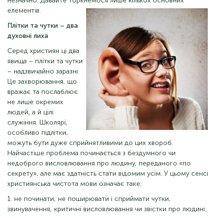
незначно. Давайте торкнемося лише кількох основних
елементів.
Плітки та чутки – два
духовні лиха
Серед християн ці два
явища – плітки та чутки
– надзвичайно заразні.
Це захворювання, що
вражає та послаблює
не лише окремих
людей, а й цілі
служіння. Школярі,
особливо підлітки,
можуть бути дуже сприйнятливими до цих хвороб.
Найчастіше проблема починається з бездумного чи
недоброго висловлювання про людину, переданого «по
секрету», але має здатність стати відомим усім. У цьому сенсі
християнська чистота мови означає таке:
1. не починати, не поширювати і сприймати чутки,
звинувачення, критичні висловлювання чи звістки про людині;