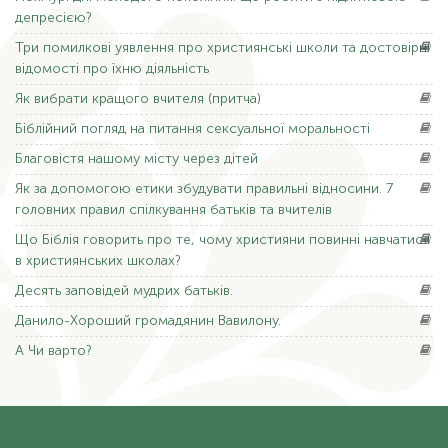
депресією?
Три
помилкові уявлення про християнські школи та достовірні
відомості про їхню діяльність
Як
вибрати кращого вчителя (притча)
Біблійний
погляд на питання сексуальної моральності
Благовістя
нашому місту через дітей
Як
за допомогою етики збудувати правильні відносини. 7
головних правил спілкування батьків та вчителів
Що
Біблія говорить про те, чому християни повинні навчатися
в християнських школах?
Десять
заповідей мудрих батьків.
Данило-Хороший
громадянин Вавилону.
А Чи
варто?