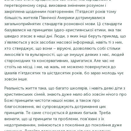
перетвореному серці, вихована зміненим розумом і
закріплена щоденним повторенням. П'ятдесят років тому
більшість жителів Північної Америки дотримувалися
загальноприйнятих стандартів розмовної мови. Ці стандарти
базувалися на принципах іудео-християнської етики, яка так
швидко згасає в наші дні. Люди, з яких інші беруть приклад, що
з'являються у всіх засобах масової інформації, навіть ті з них,
хто стверджує, що вони – віруючі, дозволяють собі стільки
лихослів'я та вульгарності, що це змушує деяких з нас, людей
старомодних та консервативних, здригатися. Але час не
стоїть на місці, і ми, на жаль, не можемо повернутися до
ідеалів п'ятдесятих та шістдесятих років, бо зараз молодь чує
зовсім інше.
Реальність життя така, що багато школярів, і навіть деякі діти з
християнських сімей, знають дуже мало або зовсім нічого про
Божі принципи чистоти нашої мови, а також про
благословення, які супроводжують дотримання цих
принципів. Те саме стосується й деяких батьків. Треба
визнати, що ці принципи та проблеми, пов'язані з їх
недотриманням, змінюються з покоління до покоління дуже