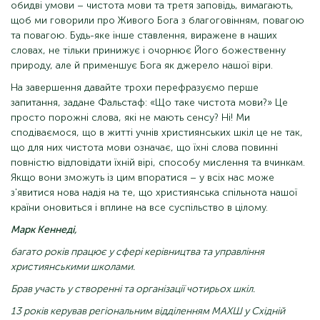
обидві умови – чистота мови та третя заповідь, вимагають,
щоб ми говорили про Живого Бога з благоговінням, повагою
та повагою. Будь-яке інше ставлення, виражене в наших
словах, не тільки принижує і очорнює Його божественну
природу, але й применшує Бога як джерело нашої віри.
На завершення давайте трохи перефразуємо перше
запитання, задане Фальстаф: «Що таке чистота мови?» Це
просто порожні слова, які не мають сенсу? Ні! Ми
сподіваємося, що в житті учнів християнських шкіл це не так,
що для них чистота мови означає, що їхні слова повинні
повністю відповідати їхній вірі, способу мислення та вчинкам.
Якщо вони зможуть із цим впоратися – у всіх нас може
з'явитися нова надія на те, що християнська спільнота нашої
країни оновиться і вплине на все суспільство в цілому.
Марк Кеннеді,
багато років працює у сфері керівництва та управління
християнськими школами.
Брав участь у створенні та організації чотирьох шкіл.
13 років керував регіональним відділенням МАХШ у Східній