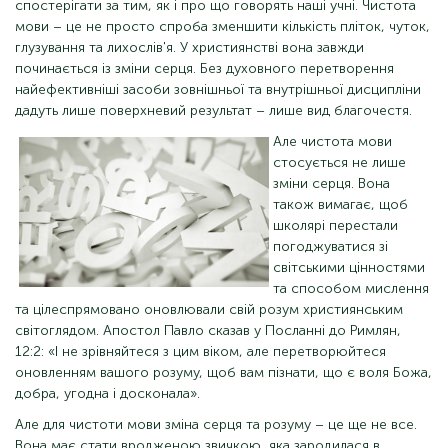
спостерігати за тим, як і про що говорять наші учні. Чистота
мови – це не просто спроба зменшити кількість пліток, чуток,
глузування та лихослів'я. У християнстві вона завжди
починається із зміни серця. Без духовного перетворення
найефективніші засоби зовнішньої та внутрішньої дисципліни
дадуть лише поверхневий результат – лише вид благочестя.
Але чистота мови
стосується не лише
зміни серця. Вона
також вимагає, щоб
школярі перестали
погоджуватися зі
світськими цінностями
та способом мислення
та цілеспрямовано оновлювали свій розум християнським
світоглядом. Апостол Павло сказав у Посланні до Римлян,
12:2: «І не зрівняйтеся з цим віком, але перетворюйтеся
оновленням вашого розуму, щоб вам пізнати, що є воля Божа,
добра, угодна і досконала».
Але для чистоти мови зміна серця та розуму – це ще не все.
Вона має стати вродженою звичкою, яка зародилася в