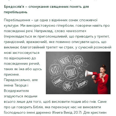
Бредослів'я – спонукання священних понять для
перебільшень
Перебільшення – це одна з відмінних ознак споживчої
культури. Ми використовуємо гіперболи, говорячи навіть про
повсякденні речі. Наприклад, слово «awesome»
(перекладається як приголомшливий, що приводить у трепет,
грандіозний, вражаючий), яке повинно описувати щось, що
викликає благоговійний трепет
чи страх, у сучасній розмовній
мові застосовується
по відношенню до
повсякденних речей,
таких як їжа або щось
приємне.
Парадоксально, але
імена Творця і
Вседержителя
згадуються людьми
всього лише для того, щоб висловити подив або гнів. Саме
про це говорить Біблія, яка переконує нас не вимовляти
Господнього імені даремно (Книга Вихід 20:7). Для християн