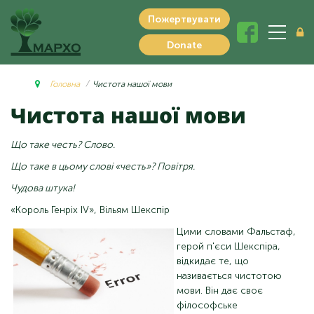
Пожертвувати
Donate
Головна
Чистота нашої мови
Чистота нашої мови
Що таке честь? Слово.
Що таке в цьому слові «честь»? Повітря.
Чудова штука!
«Король Генріх IV», Вільям Шекспір
Цими словами Фальстаф,
герой п'єси Шекспіра,
відкидає те, що
називається чистотою
мови. Він дає своє
філософське