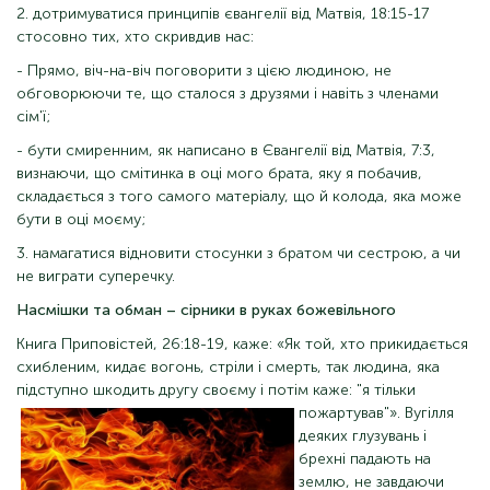
2. дотримуватися принципів євангелії від Матвія, 18:15-17
стосовно тих, хто скривдив нас:
- Прямо, віч-на-віч поговорити з цією людиною, не
обговорюючи те, що сталося з друзями і навіть з членами
сім'ї;
- бути смиренним, як написано в Євангелії від Матвія, 7:3,
визнаючи, що смітинка в оці мого брата, яку я побачив,
складається з того самого матеріалу, що й колода, яка може
бути в оці моєму;
3. намагатися відновити стосунки з братом чи сестрою, а чи
не виграти суперечку.
Насмішки та обман – сірники в руках божевільного
Книга Приповістей, 26:18-19, каже: «Як той, хто прикидається
схибленим, кидає вогонь, стріли і смерть, так людина, яка
підступно шкодить другу своєму і потім
каже: "я тільки
пожартував"». Вугілля
деяких глузувань і
брехні падають на
землю, не завдаючи