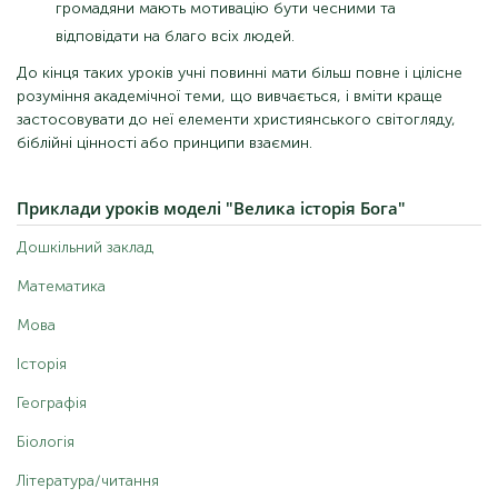
громадяни мають мотивацію бути чесними та
відповідати на благо всіх людей.
До кінця таких уроків учні повинні мати більш повне і цілісне
розуміння академічної теми, що вивчається, і вміти краще
застосовувати до неї елементи християнського світогляду,
біблійні цінності або принципи взаємин.
Приклади
уроків моделі "Велика історія Бога"
Дошкільний заклад
Математика
Мова
Історія
Географія
Біологія
Література/читання