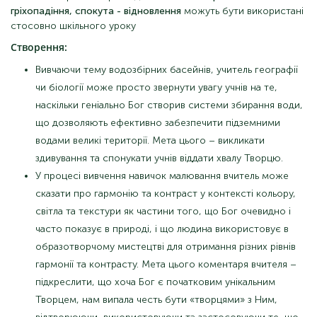
гріхопадіння, спокута - відновлення
можуть бути використані
стосовно шкільного уроку
Створення:
Вивчаючи тему водозбірних басейнів, учитель географії
чи біології може просто звернути увагу учнів на те,
наскільки геніально Бог створив системи збирання води,
що дозволяють ефективно забезпечити підземними
водами великі території. Мета цього – викликати
здивування та спонукати учнів віддати хвалу Творцю.
У процесі вивчення навичок малювання вчитель може
сказати про гармонію та контраст у контексті кольору,
світла та текстури як частини того, що Бог очевидно і
часто показує в природі, і що людина використовує в
образотворчому мистецтві для отримання різних рівнів
гармонії та контрасту. Мета цього коментаря вчителя –
підкреслити, що хоча Бог є початковим унікальним
Творцем, нам випала честь бути «творцями» з Ним,