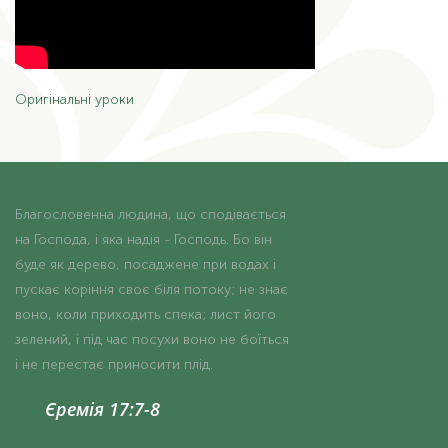
Оригінальні уроки
Благословенна людина, що сподівається
на Господа, і яка надія - Господь. Бо він
буде як дерево, посаджене при водах і
пускає коріння своє біля потоку; не знає
воно, коли приходить спека; лист його
зелений, і під час посухи воно не боїться
і не перестає приносити плід.
Єремія 17:7-8