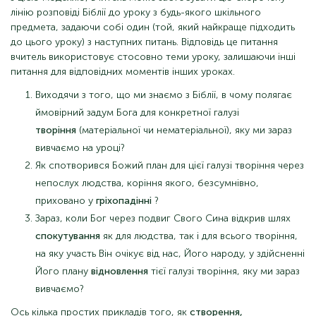
лінію розповіді Біблії до уроку з будь-якого шкільного
предмета, задаючи собі один (той, який найкраще підходить
до цього уроку) з наступних питань. Відповідь це питання
вчитель використовує стосовно теми уроку, залишаючи інші
питання для відповідних моментів інших уроках.
Виходячи з того, що ми знаємо з Біблії, в чому полягає
ймовірний задум Бога для конкретної галузі
творіння
(матеріальної чи нематеріальної), яку ми зараз
вивчаємо на уроці?
Як спотворився Божий план для цієї галузі творіння через
непослух людства, коріння якого, безсумнівно,
приховано у
гріхопадінні
?
Зараз, коли Бог через подвиг Свого Сина відкрив шлях
спокутування
як для людства, так і для всього творіння,
на яку участь Він очікує від нас, Його народу, у здійсненні
Його плану
відновлення
тієї галузі творіння, яку ми зараз
вивчаємо?
Ось кілька простих прикладів того, як
створення,