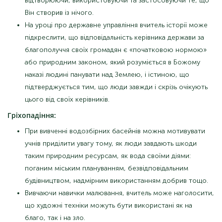
відтворюючи, використовуючи та застосовуючи те, що
Він створив із нічого.
На уроці про державне управління вчитель історії може
підкреслити, що відповідальність керівника держави за
благополуччя своїх громадян є «початковою нормою»
або природним законом, який розуміється в Божому
наказі людині панувати над Землею, і істиною, що
підтверджується тим, що люди завжди і скрізь очікують
цього від своїх керівників.
Гріхопадіння:
При вивченні водозбірних басейнів можна мотивувати
учнів приділити увагу тому, як люди завдають шкоди
таким природним ресурсам, як вода своїми діями:
поганим міським плануванням, безвідповідальним
будівництвом, надмірним використанням добрив тощо.
Вивчаючи навички малювання, вчитель може наголосити,
що художні техніки можуть бути використані як на
благо, так і на зло.