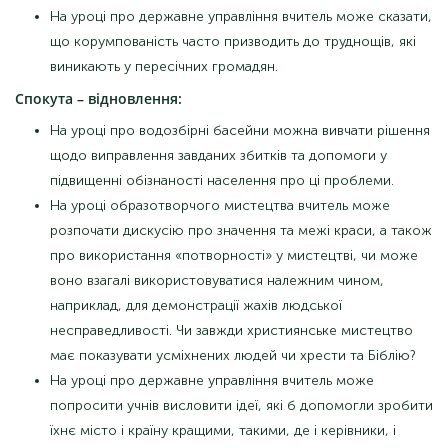
На уроці про державне управління вчитель може сказати,
що корумпованість часто призводить до труднощів, які
виникають у пересічних громадян.
Спокута – відновлення:
На уроці про водозбірні басейни можна вивчати рішення
щодо виправлення завданих збитків та допомоги у
підвищенні обізнаності населення про ці проблеми.
На уроці образотворчого мистецтва вчитель може
розпочати дискусію про значення та межі краси, а також
про використання «потворності» у мистецтві, чи може
воно взагалі використовуватися належним чином,
наприклад, для демонстрації жахів людської
несправедливості. Чи завжди християнське мистецтво
має показувати усміхнених людей чи хрести та Біблію?
На уроці про державне управління вчитель може
попросити учнів висловити ідеї, які б допомогли зробити
їхнє місто і країну кращими, такими, де і керівники, і