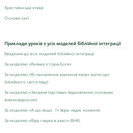
Християнська етика
Основи сім'ї
Приклади
уроків з усіх моделей біблійної інтеграції
Введення до всіх моделей біблійної інтеграції
За моделлю «Велика історія Бога»
За моделлю «Встановлення взаємозв'язків» (категорії
біблійного світогляду)
За моделлю «Зводячи підстави» (відновлення основних
взаємовідносин)
За моделлю «А що якщо...?» (віра, надія, кохання)
За моделлю «Віра і наука в класі» (ВНК)