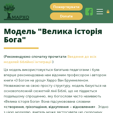
Пожертвувати
Donate
Модель "Велика історія
Бога"
(Рекомендуємо спочатку прочитати
Введення до всіх
моделей біблійної інтеграції
)
Ця модель використовується багатьма педагогами і була
вперше рекомендована нам відомим професором і автором
книги «З Богом на уроці» Харро Ван Бруммеленом.
Незважаючи на свою просту структуру, модель базується на
основоположній сюжетній лінії Біблії, що не піддається
подальшому спрощенню, яку богослови часто називають
«Велика історія Бога». Вона підсумовована словами
«створення, гріхопадіння, відкуплення – відновлення»
. Згідно
з цією моделлю, вчитель може застосувати цю скорочену