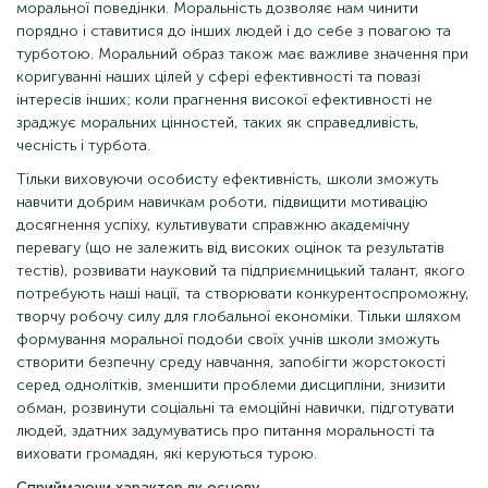
моральної поведінки. Моральність дозволяє нам чинити
порядно і ставитися до інших людей і до себе з повагою та
турботою. Моральний образ також має важливе значення при
коригуванні наших цілей у сфері ефективності та повазі
інтересів інших; коли прагнення високої ефективності не
зраджує моральних цінностей, таких як справедливість,
чесність і турбота.
Тільки виховуючи особисту ефективність, школи зможуть
навчити добрим навичкам роботи, підвищити мотивацію
досягнення успіху, культивувати справжню академічну
перевагу (що не залежить від високих оцінок та результатів
тестів), розвивати науковий та підприємницький талант, якого
потребують наші нації, та створювати конкурентоспроможну,
творчу робочу силу для глобальної економіки. Тільки шляхом
формування моральної подоби своїх учнів школи зможуть
створити безпечну среду навчання, запобігти жорстокості
серед однолітків, зменшити проблеми дисципліни, знизити
обман, розвинути соціальні та емоційні навички, підготувати
людей, здатних задумуватись про питання моральності та
виховати громадян, які керуються турою.
Сприймаючи характер як основу