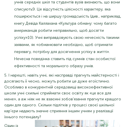
учнів середніх шкіл та студентів вузів визнають, що вони
списують9. Це відсутність цілісності характеру, яка
поширюється і на ширшу громадськість (див., наприклад,
книгу Девіда Каллахана «Культура обману: чому багато
американців робити неправильно, щоб досягти
успіху»10). Учні виправдовують свою нечесність такими
заявами, як «обманювати необхідно, щоб отримати
перевагу, потрібну для досягнення успіху в житті».
Нечесна поведінка ставить під сумнів стан особистої
ефективності та морального образу учнів.
5. І нарешті, навіть учні, які насправді прагнуть майстерності і
досягають її чесно, можуть робити це дуже егоїстично.
Особливо в конкурентній середовищі високоефективної
школи учні схильні сприймати своє освіту як «це все для
мене», а аж ніяк не як взаємні зобов'язання прагнути кращого
один для одного. Скільки підлітків у процесі своєї шкільної
кар'єри надають значне сприяння іншим учням у реалізації
їхнього потенціалу?
Один із