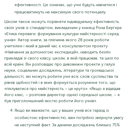
ефективності. Це означає, що учні будуть навчатися і
працюватимуть на максимумі свого потенціалу.
Школи також можуть порівняти індивідуальну ефективність
своїх учнів із стандартом, викладеним у книжці Рона Бергера
«Етика переваги: ​​формування культури майстерності серед
учнів». Автор книги, за плечима якого 28 років роботи
учителем і який в даний час є консультантом проекту
«Навчання за допомогою експедицій», наводить безліч
прикладів зі свого класу, школи, в якій працював, та шкіл по
всій країні. Він розповідає про дивовижні проекти у галузі
науки, соціальних досліджень, літератури та громадської
діяльності, які можуть робити учні всіх слоїв суспільства та
рівнів здібностей і в яких формується розуміння того, що
«піклуватися про майстерність – це круто». «Якщо я відвідав
його клас, – розповів директор однієї середньої школи, – я
був приголомшений якістю роботи його учнів».
Якщо ви вважаєте, що у ваших учнів все гаразд із
особистою ефективністю, вам потрібно звернути увагу
на наступний факт. За даними досліджень близько 75%