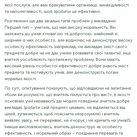
якої послуги, але вам бракуватиме організації, винахідливості
та наполегливості, щоб зробити це ефективно.
Розглянемо ще два загальні типи проблем у викладанні.
Перший тип – учитель, що має високу моральність. Він
належить до учнів з повагою та добротою, знайомий зі
шкірним із них особисто, але водночас не демонструє високу
особисту ефективність (наприклад, не викладає зміст свого
предмета добре чи не дає учням розвивати свої таланти). Інші
вчителі уособлюють протилежну проблему. Вони мають
високий рівень особистої ефективності: добре знають зміст
предмета та мотивують учнів, але демонструють погані
моральні якості.
По суті, опитування показують, що відповідаючи на запитання
«Коли ви розумієте, що вчитель піклується про вас?», в якості
основних учні називають дві моделі поведінки: вчитель добре
викладає (робити свій предмет цікавим, не відхиляється від
цілей, зупиняється, щоб пояснити незрозуміле) і вчитель
виявляє увагу, не перериває, не ігнорує і не кричить на учнів)5.
Інакше висловлюючись, вчитель демонструє як особисту
ефективність, і моральний образ – поєднання переваги та