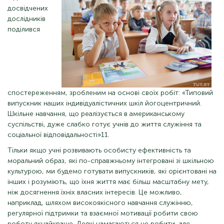
досвідчених
дослідників
поділився
спостереженням, зробленим на основі своїх робіт: «Типовий
випускник наших індивідуалістичних шкіл йогоцентричний.
Шкільне навчання, що реалізується в американському
суспільстві, дуже слабко готує учнів до життя служіння та
соціальної відповідальності»11.
Тільки якщо учні розвивають особисту ефективність та
моральний образ, які по-справжньому інтегровані зі шкільною
культурою, ми будемо готувати випускників, які орієнтовані на
інших і розуміють, що їхня життя має більш масштабну мету,
ніж досягнення їхніх власних інтересів. Це можливо,
наприклад, шляхом високоякісного навчання служінню,
регулярної підтримки та взаємної мотивації робити свою
роботу якнайкраще. Деякі намагаються це робити, але