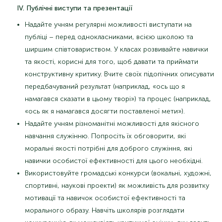
IV. Публічні виступи та презентації
Надайте учням регулярні можливості виступати на
публіці – перед однокласниками, всією школою та
ширшим співтовариством. У класах розвивайте навички
та якості, корисні для того, щоб давати та приймати
конструктивну критику. Вчите своїх підопічних описувати
передбачуваний результат (наприклад, «ось що я
намагався сказати в цьому творі») та процес (наприклад,
«ось як я намагався досягти поставленої мети»).
Надайте учням різноманітні можливості для якісного
навчання служінню. Попросіть їх обговорити, які
моральні якості потрібні для доброго служіння, які
навички особистої ефективності для цього необхідні.
Використовуйте громадські конкурси (вокальні, художні,
спортивні, наукові проекти) як можливість для розвитку
мотивації та навичок особистої ефективності та
морального образу. Навчіть школярів розглядати