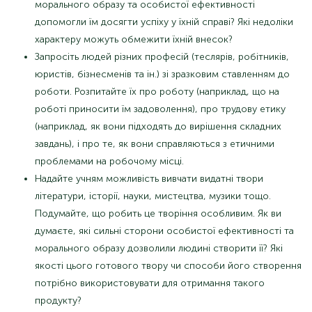
морального образу та особистої ефективності
допомогли їм досягти успіху у їхній справі? Які недоліки
характеру можуть обмежити їхній внесок?
Запросіть людей різних професій (теслярів, робітників,
юристів, бізнесменів та ін.) зі зразковим ставленням до
роботи. Розпитайте їх про роботу (наприклад, що на
роботі приносити їм задоволення), про трудову етику
(наприклад, як вони підходять до вирішення складних
завдань), і про те, як вони справляються з етичними
проблемами на робочому місці.
Надайте учням можливість вивчати видатні твори
літератури, історії, науки, мистецтва, музики тощо.
Подумайте, що робить це творіння особливим. Як ви
думаєте, які сильні сторони особистої ефективності та
морального образу дозволили людині створити її? Які
якості цього готового твору чи способи його створення
потрібно використовувати для отримання такого
продукту?