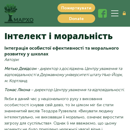
Пожертвувати
Donate
Інтелект і моральність
Інтеграція особистої ефективності та морального
розвитку у школах
Автори:
Метью Девідсон
- директор з досліджень Центру уваження та
відповідальності в Державному університеті штату Нью-Йорк,
м. Кортланд.
Томас Лікона
– директор Центру уваження та відповідальності.
Якби в даний час у національного руху з виховання
особистості існував свій девіз, то їм цілком міг би стати
знаменитий вислів Теодора Рузвельта: «Вихувати людину
інтелектуально, не виховавши її морально, означає виростити
загрозу для суспільства». Однак (і ми вважаємо, що цьому
моменту не було приділено належної уваги) вірна і