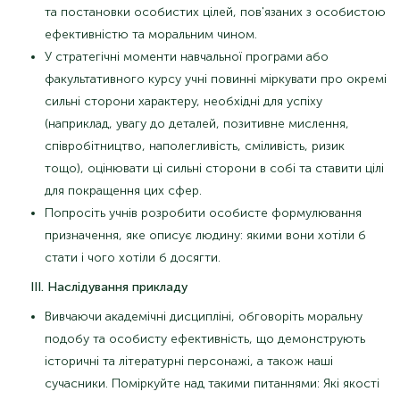
та постановки особистих цілей, пов'язаних з особистою
ефективністю та моральним чином.
У стратегічні моменти навчальної програми або
факультативного курсу учні повинні міркувати про окремі
сильні сторони характеру, необхідні для успіху
(наприклад, увагу до деталей, позитивне мислення,
співробітництво, наполегливість, сміливість, ризик
тощо), оцінювати ці сильні сторони в собі та ставити цілі
для покращення цих сфер.
Попросіть учнів розробити особисте формулювання
призначення, яке описує людину: якими вони хотіли б
стати і чого хотіли б досягти.
ІІІ. Наслідування прикладу
Вивчаючи академічні дисципліні, обговоріть моральну
подобу та особисту ефективність, що демонструють
історичні та літературні персонажі, а також наші
сучасники. Поміркуйте над такими питаннями: Які якості