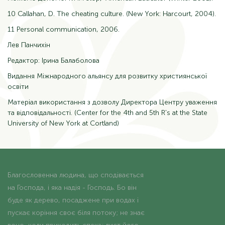
10 Callahan, D. The cheating culture. (New York: Harcourt, 2004).
11 Personal communication, 2006.
Лев Панчихін
Редактор: Ірина Балаболова
Видання Міжнародного альянсу для розвитку християнської
освіти
Матеріал використання з дозволу Директора Центру уваження
та відповідальності. (Center for the 4th and 5th R's at the State
University of New York at Cortland)
Благословенна людина, що сподівається
на Господа, і яка надія - Господь. Бо він
буде як дерево, посаджене при водах і
пускає коріння своє біля потоку; не знає