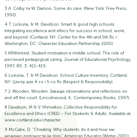
3 A. Colby та W. Damon, Some do care. (New York: Free Press,
1992).
4 T. Lickona, & M. Davidson. Smart & good high schools:
Integrating excellence and ethics for success in school, work,
and beyond. (Cortland, NY: Center for the 4th and 5th Rs /
Washington, DC: Character Education Partnership 2005).
5 KRWentzel, Student motivation в middle school: The role of
perceived pedagogical caring. Journal of Educational Psychology,
1997, 89, 3, 411-419.
6 Lickona, T. & M Davidson. School Culture Inventory. Cortland,
NY: Центр для 4-го і 5-го Rs (Respect & Responsibility).
7 J. Wooden, Wooden: Завжди observations and reflections on
and off the court. (Lincolnwood, IL: Contemporary Books, 1997).
8 Davidson, M & V. Khmelkov. Collective Responsibility for
Excellence and Ethics (CREE) – For Students & Adults. Available at,
www.cortland.edu/character.
9 McCabe, D. “Cheating: Why students do it and how ми
можемо допомогти їм stop,” American Educator (Winter 2001).