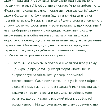
школи) працівники обох шкіл незалежно один від одного
назвали учнів однієї із сфер, що викликає їхню стурбованість.
«Коли учні приходять рано, – сказавши вчитель однієї школи, –
школа бездоганна. Коли вони йдуть наприкінці дня, у неї
повний негаразд. На жаль, у цих дітей дуже сильна впевненість
у тому, що їм усі щось винні – вони вважають, що хтось інший
має прибирати за ними». Викладацькі колективи цих шкіл
також назвали проблемними аспектами життя школи
жорстокість серед однолітків та загальну відсутність уваження
серед учнів. Очевидно, що ці школи повинні приділяти
першочергову увагу подібним моральним питанням,
особливо якщо раніше ними нехтували.
Навіть якщо найбільша потреба школи полягає у тому,
щоб краще працювати у сфері моральності, це не
виправдовує бездіяльність у сфері особистої
ефективності. Саме собою те, що в учнів все добре в
академічному плані, згідно з традиційними показниками,
такими як тести та вступи до вузів, не обов'язково
означає, що вони мають високий рівень особистої
ефективності. Ми допомагаємо школам зрозуміти, що