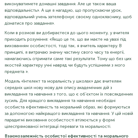
виконуватимете домашні завдання. Але це також ваша
відповідальність». А ще я нагадую, що пропускаючи урок,
відповідальний учень зателефонує своєму однокласнику, щоб
дізнатися про завдання».
Коли в розмові ви добираєтеся до цього моменту, у вчителя
приходить розуміння: «Якщо це те, що ви маєте на увазі під
вихованням особистості, тоді так, я вчитель характеру. В
принципі, я витрачаю значну частину свого часу та енергії,
намагаючись отримати саме такі результати. Тому що без цих
якостей характеру учні навряд чи будуть успішними з мого
предмета ».
Модель «Інтелект та моральність у школах» дає вчителям
середніх шкіл нову мову для опису академічних дій з
викладання та навчання з того, що є об'єктом їх повсякденних
зусиль. Для кращого викладання та навчання необхідні
особиста ефективність та моральний образ, які формуються
за допомогою найкращого викладання та навчання. У цій новій
парадигмі виховання особистості втілюється у формі
цілеспрямованої інтеграції переваги та моральності.
Взаємозалежність особистої ефективності та морального