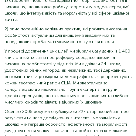
1) створення нової, більш адекватної теорії особистості та її
виховання, що включає робочу теоретичну модель середньої
школи, що інтегрує якість та моральність у всі сфери шкільної
життя;
2) опис потенційно успішних практик, які роблять виховання
особистості актуальним для вирішення академічних та
поведінкових проблем, із якими зіштовхуються школи.
У процесі досягнення цих цілей ми зібрали базу даних із 1 400
книг, статей та звітів про реформу середньої школи та
виховання особистості у підлітків. Ми відвідали 24 школи,
удостоєних різних нагород, як незалежних, так і державних,
різноманітних за розміром та демографією, які репрезентують
кожен географічний регіон США. Ми зверталися за
консультацією до національної групи експертів та групи
лідерів серед учнів, що складається з розважливих та глибоко
мислячих юнаків та дівчат, відібраних їх школами.
Осенью 2005 року ми опублікували 227-сторінковий звіт про
результати нашого дослідження «Інтелект і моральність у
школах – інтеграція особистої ефективності та моральності
для досягнення успіху в навчанні, на роботі та за їх межами»