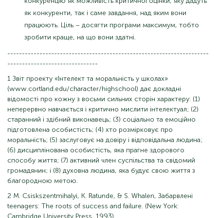
конкуренцію як можливість критичної оцінки, яку дадуть
як конкуренти, так і саме завдання, над яким вони
працюють. Ціль – досягти програми максимум, тобто
зробити краще, на що вони здатні.
---------------------------------------------------------------------
-------------------------------
1 Звіт проекту «Інтелект та моральність у школах»
(www.cortland.edu/character/highschool) дає докладні
відомості про кожну з восьми сильних сторін характеру: (1)
неперервно навчається і критично мислити інтелектуал; (2)
старанний і здібний виконавець; (3) соціально та емоційно
підготовлена ​​особистість; (4) хто розмірковує про
моральність; (5) заслуговує на довіру і відповідальна людина;
(6) дисциплінована особистість, яка прагне здорового
способу життя; (7) активний член суспільства та свідомий
громадянин; і (8) духовна людина, яка будує свою життя з
благородною метою.
2 M. Csiskszentmihalyi, K. Ratunde, & S. Whalen, Забарвлені
teenagers: The roots of success and failure. (New York:
Cambridge University Press, 1993).