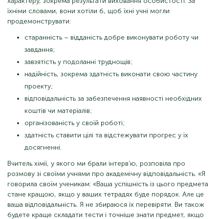
характеру, зокрема результати виховання особистості. За
їхніми словами, вони хотіли б, щоб їхні учні могли
продемонструвати:
старанність – відданість добре виконувати роботу чи
завдання;
завзятість у подоланні труднощів;
надійність, зокрема здатність виконати свою частину
проекту;
відповідальність за забезпечення наявності необхідних
коштів чи матеріалів;
організованість у своїй роботі;
здатність ставити цілі та відстежувати прогрес у їх
досягненні.
Вчитель хімії, у якого ми брали інтерв'ю, розповіла про
розмову зі своїми учнями про академічну відповідальність. «Я
говорила своїм ученикам: «Ваша успішність із цього предмета
стане кращою, якщо у ваших тетрадях буде порядок. Але це
ваша відповідальність. Я не збираюся їх перевіряти. Ви також
будете краще складати тести і точніше знати предмет, якщо