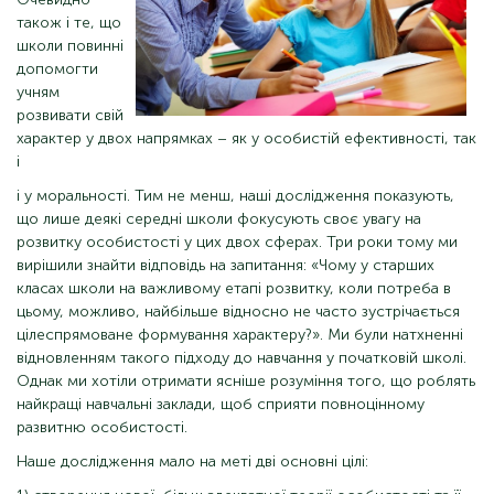
також і те, що
школи повинні
допомогти
учням
розвивати свій
характер у двох напрямках – як у особистій ефективності, так
і
і у моральності. Тим не менш, наші дослідження показують,
що лише деякі середні школи фокусують своє увагу на
розвитку особистості у цих двох сферах. Три роки тому ми
вирішили знайти відповідь на запитання: «Чому у старших
класах школи на важливому етапі розвитку, коли потреба в
цьому, можливо, найбільше відносно не часто зустрічається
цілеспрямоване формування характеру?». Ми були натхненні
відновленням такого підходу до навчання у початковій школі.
Однак ми хотіли отримати ясніше розуміння того, що роблять
найкращі навчальні заклади, щоб сприяти повноцінному
развитню особистості.
Наше дослідження мало на меті дві основні цілі: