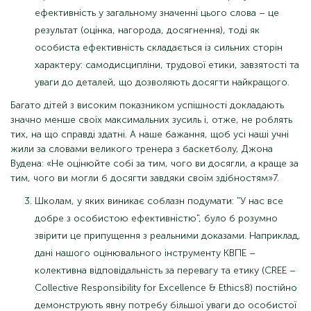
ефективність у загальному значенні цього слова – це
результат (оцінка, нагорода, досягнення), тоді як
особиста ефективність складається із сильних сторін
характеру: самодисципліни, трудової етики, завзятості та
уваги до деталей, що дозволяють досягти найкращого.
Багато дітей з високим показником успішності докладають
значно менше своїх максимальних зусиль і, отже, не роблять
тих, на що справді здатні. А наше бажання, щоб усі наші учні
жили за словами великого тренера з баскетболу, Джона
Вудена: «Не оцінюйте собі за тим, чого ви досягли, а краще за
тим, чого ви могли б досягти завдяки своїм здібностям»7.
Школам, у яких виникає соблазн подумати: "У нас все
добре з особистою ефективністю", було б розумно
звірити це припущення з реальними доказами. Наприклад,
дані нашого оцінювального інструменту КВПЕ –
колективна відповідальність за перевагу та етику (CREE –
Collective Responsibility for Excellence & Ethics8) постійно
демонструють явну потребу більшої уваги до особистої