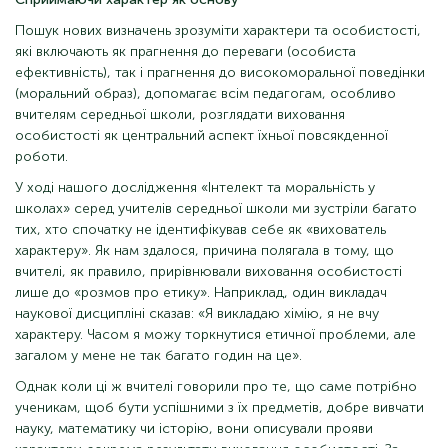
Пошук нових визначень зрозуміти характери та особистості,
які включають як прагнення до переваги (особиста
ефективність), так і прагнення до високоморальної поведінки
(моральний образ), допомагає всім педагогам, особливо
вчителям середньої школи, розглядати виховання
особистості як центральний аспект їхньої повсякденної
роботи.
У ході нашого дослідження «Інтелект та моральність у
школах» серед учителів середньої школи ми зустріли багато
тих, хто спочатку не ідентифікував себе як «вихователь
характеру». Як нам здалося, причина полягала в тому, що
вчителі, як правило, прирівнювали виховання особистості
лише до «розмов про етику». Наприклад, один викладач
наукової дисципліні сказав: «Я викладаю хімію, я не вчу
характеру. Часом я можу торкнутися етичної проблеми, але
загалом у мене не так багато годин на це».
Однак коли ці ж вчителі говорили про те, що саме потрібно
ученикам, щоб бути успішними з їх предметів, добре вивчати
науку, математику чи історію, вони описували прояви