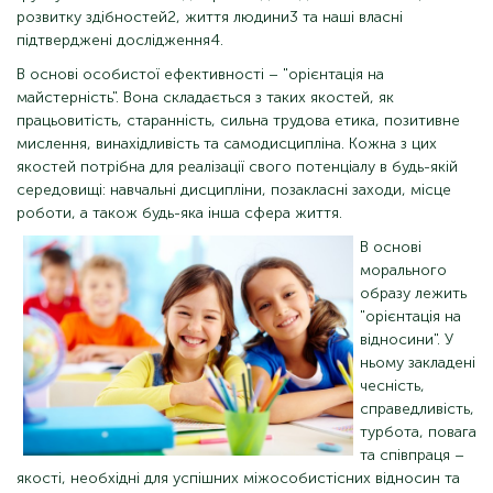
розвитку здібностей2, життя людини3 та наші власні
підтверджені дослідження4.
В основі особистої ефективності – "орієнтація на
майстерність". Вона складається з таких якостей, як
працьовитість, старанність, сильна трудова етика, позитивне
мислення, винахідливість та самодисципліна. Кожна з цих
якостей потрібна для реалізації свого потенціалу в будь-якій
середовищі: навчальні дисципліни, позакласні заходи, місце
роботи, а також будь-яка інша сфера життя.
В основі
морального
образу лежить
"орієнтація на
відносини". У
ньому закладені
чесність,
справедливість,
турбота, повага
та співпраця –
якості, необхідні для успішних міжособистісних відносин та