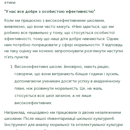
етики.
"У нас все добре з особистою ефективністю"
Коли ми працюємо з високоефективними школами,
виявляємо, що вони часто кажуть: «Нам здається, що ми
робимо все правильно у тому, що стосується особистої
ефективності, тому що наші діти добре навчаються. Однак
нам потрібно попрацювати у сфері моральності». У відповідь
на таку оцінку ми хочемо запропонувати розглянути наступні
п'ять пунктів:
Високоефективні школи, ймовірно, мають рацію,
говорячи, що вони витрачають більше години і зусиль,
допомагаючи ученикам досягти успіху в академічному
плані, ніж розвинути моральність. Це, на жаль,
стосується всіх шкіл загалом, а не лише
високоефективних.
Наприклад, нещодавно ми працювали із двома незалежними
школами. Після нашої «Інвентаризації шкільної культури»6
(інструмент для аналізу моральної та інтелектуальної культури