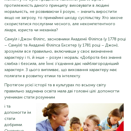
протилежність даного принципу: виховувати в людині
моральність, не розвиваючи її розум, – значить виростити
якщо не загрозу, то принаймні шкоду суспільству. Хто захоче
скористатися послугами чесного, але некомпетентного
лікаря, юриста чи механіка?
Самуїл і Джон Філіпс, засновники Академії Філіпса (у 1778 році
– Самуїл) та Академії Філіпса Ексетер (у 1781 році – Джон),
зрозуміли все правильно, включивши у своє визначення
характеру і ті, й інше – розум і мораль: «Доброта без знання
слабка і безсила, але Їхнє з'єднання дає найблагородніший
характер». З цього випливає, що виховання характеру має
полягати в розвитку етики та інтелекту.
Протягом усієї історії та в культурах по всьому світу
правильно задумана освіта мала дві головні цілі: допомогти
ученикам стати розумним
і та
допомогти їм
стати
добрими.
Очевидно