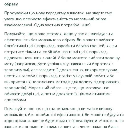
образу
Просуваючи цю нову парадигму в школах, ми звертаємо
увагу, що особиста ефективність та моральний образ
взаємозалежні. Одна частина потребує іншої.
Подумайте, що може статися, якщо у вас є індивідуальна
ефективність без морального образу. Ви можете вибрати
йогоїстичні цілі (наприклад, заробити багато грошей, які ви
потратите тільки на собі) або навіть злі цілі (наприклад,
підривати невинних людей). Або ви можете вибрати хорошу
мету (наприклад, бути успішним у навчанні чи боротися з
тероризмом), але завадити її досягненню, використовуючи
неетичні засоби (наприклад, плагіат у науковій роботі або
використання нелюдських методів для допиту підозрюваних
терористів). Моральний образ – це те, що мотивує нас
обирати добрі цілі, а потім досягати їх цілком етичними
способами.
Поміркуйте про те, що станеться, якщо ви маєте високу
моральність без особистої ефективності. Ви можете будувати
хороші плани, але не будете здатні їх реалізувати. Можливо, ви
захочете допомогти іншим, наприклад, через надання будь-