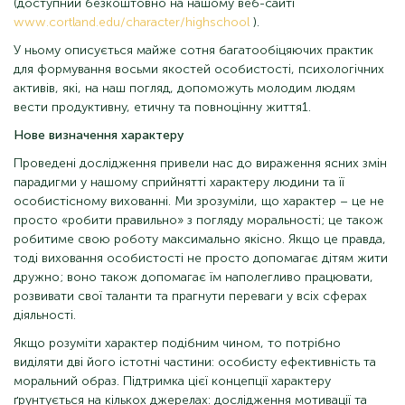
(доступний безкоштовно на нашому веб-сайті
www.cortland.edu/character/highschool
).
У ньому описується майже сотня багатообіцяючих практик
для формування восьми якостей особистості, психологічних
активів, які, на наш погляд, допоможуть молодим людям
вести продуктивну, етичну та повноцінну життя1.
Нове визначення характеру
Проведені дослідження привели нас до вираження ясних змін
парадигми у нашому сприйнятті характеру людини та її
особистісному вихованні. Ми зрозуміли, що характер – це не
просто «робити правильно» з погляду моральності; це також
робитиме свою роботу максимально якісно. Якщо це правда,
тоді виховання особистості не просто допомагає дітям жити
дружно; воно також допомагає їм наполегливо працювати,
розвивати свої таланти та прагнути переваги у всіх сферах
діяльності.
Якщо розуміти характер подібним чином, то потрібно
виділяти дві його істотні частини: особисту ефективність та
моральний образ. Підтримка цієї концепції характеру
ґрунтується на кількох джерелах: дослідження мотивації та