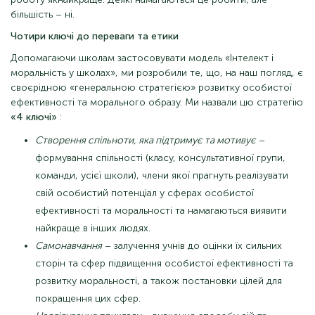
більшість – ні.
Чотири ключі до переваги та етики
Допомагаючи школам застосовувати модель «Інтелект і
моральність у школах», ми розробили те, що, на наш погляд, є
своєрідною «генеральною стратегією» розвитку особистої
ефективності та морального образу. Ми назвали цю стратегію
«4 ключі»
:
Створення спільноти, яка підтримує та мотивує
–
формування спільності (класу, консультативної групи,
команди, усієї школи), члени якої прагнуть реалізувати
свій особистий потенціал у сферах особистої
ефективності та моральності та намагаються виявити
найкраще в інших людях.
Самонавчання
– залучення учнів до оцінки їх сильних
сторін та сфер підвищення особистої ефективності та
розвитку моральності, а також постановки цілей для
покращення цих сфер.