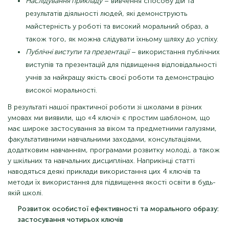
Наслідування прикладу
– вивчення способу дій та
результатів діяльності людей, які демонструють
майстерність у роботі та високий моральний образ, а
також того, як можна слідувати їхньому шляху до успіху.
Публічні виступи та презентації
– використання публічних
виступів та презентацій для підвищення відповідальності
учнів за найкращу якість своєї роботи та демонстрацію
високої моральності.
В результаті нашої практичної роботи зі школами в різних
умовах ми виявили, що «4 ключі» є простим шаблоном, що
має широке застосування за віком та предметними галузями,
факультативними навчальними заходами, консультаціями,
додатковим навчанням, програмами розвитку молоді, а також
у шкільних та навчальних дисциплінах. Наприкінці статті
наводяться деякі приклади використання цих 4 ключів та
методи їх використання для підвищення якості освіти в будь-
якій школі.
Розвиток особистої ефективності та морального образу:
застосування чотирьох ключів