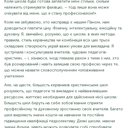
Коли школа буде готова заплатити мені стільки, скільки
належить отримувати фахівцю, – тоді лише вона може
очікувати від мене, що я стану професіоналом!».
Коли ми забуваємо, хто насправді є нашим Паном, нам
доводиться платити ціну. Фізичну, інтелектуальну, емоційну та
духовну. Я, звичайно, розумію, що є школи, в яких методи,
правила, стиль керівництва чи комбінація всіх цих трьох
складових створюють украй важкі умови для викладача. Я
зустрічала і консультувала вчителів, чудових педагогів-
християн, – і, зізнаюся, іноді плакала разом з тими з них, хто
був розчарований і навіть залишив свою професію через те,
що можна назвати словосполученням «зловживання
учителем».
Але, на щастя, більшість керівників християнських шкіл
розуміють, що педагоги та викладачі є найважливішим
ресурсом, життєво необхідним для здійснення місії школи.
Більшість шкіл беруть на себе зобов'язання сприяти
професійному та духовному зростанню своїх вчителів. Багато
шкіл виділяють значні кошти на навчання та постійне
підвищення кваліфікації педколективу. Деякі школи, маючи
значні фонди, навіть можуть дозволити собі спробувати