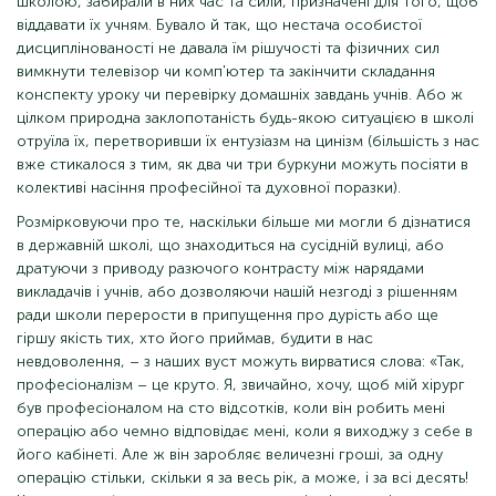
школою, забирали в них час та сили, призначені для того, щоб
віддавати їх учням. Бувало й так, що нестача особистої
дисциплінованості не давала їм рішучості та фізичних сил
вимкнути телевізор чи комп'ютер та закінчити складання
конспекту уроку чи перевірку домашніх завдань учнів. Або ж
цілком природна заклопотаність будь-якою ситуацією в школі
отруїла їх, перетворивши їх ентузіазм на цинізм (більшість з нас
вже стикалося з тим, як два чи три буркуни можуть посіяти в
колективі насіння професійної та духовної поразки).
Розмірковуючи про те, наскільки більше ми могли б дізнатися
в державній школі, що знаходиться на сусідній вулиці, або
дратуючи з приводу разючого контрасту між нарядами
викладачів і учнів, або дозволяючи нашій незгоді з рішенням
ради школи перерости в припущення про дурість або ще
гіршу якість тих, хто його приймав, будити в нас
невдоволення, – з наших вуст можуть вирватися слова: «Так,
професіоналізм – це круто. Я, звичайно, хочу, щоб мій хірург
був професіоналом на сто відсотків, коли він робить мені
операцію або чемно відповідає мені, коли я виходжу з себе в
його кабінеті. Але ж він заробляє величезні гроші, за одну
операцію стільки, скільки я за весь рік, а може, і за всі десять!