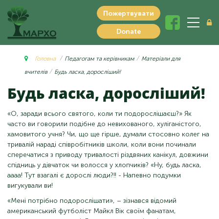
Пожертвувати
Donate
Головна
Педагогам та керівникам
Матеріали для
вчителів
Будь ласка, доросліший!
Будь ласка, доросліший!
«О, заради всього святого, коли ти подорослішаєш?» Як
часто ви говорили подібне до невихованого, хуліганістого,
хамовитого учня? Чи, що ще гірше, думали стосовно колег на
тривалій нараді співробітників школи, коли вони починали
сперечатися з приводу тривалості різдвяних канікул, довжини
спідниць у дівчаток чи волосся у хлопчиків? «Ну, будь ласка,
аааа! Тут взагалі є дорослі люди?!! - Напевно подумки
вигукували ви!
«Мені потрібно подорослішати», – зізнався відомий
американський футболіст Майкл Вік своїм фанатам,