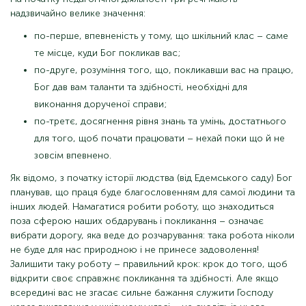
надзвичайно велике значення:
по-перше, впевненість у тому, що шкільний клас – саме
те місце, куди Бог покликав вас;
по-друге, розуміння того, що, покликавши вас на працю,
Бог дав вам таланти та здібності, необхідні для
виконання дорученої справи;
по-третє, досягнення рівня знань та умінь, достатнього
для того, щоб почати працювати – нехай поки що й не
зовсім впевнено.
Як відомо, з початку історії людства (від Едемського саду) Бог
планував, що праця буде благословенням для самої людини та
інших людей. Намагатися робити роботу, що знаходиться
поза сферою наших обдарувань і покликання – означає
вибрати дорогу, яка веде до розчарування: така робота ніколи
не буде для нас природною і не принесе задоволення!
Залишити таку роботу – правильний крок: крок до того, щоб
відкрити своє справжнє покликання та здібності. Але якщо
всередині вас не згасає сильне бажання служити Господу