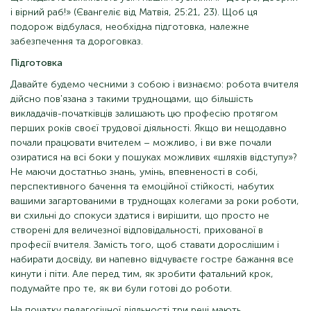
і вірний раб!» (Євангеліє від Матвія, 25:21, 23). Щоб ця
подорож відбулася, необхідна підготовка, належне
забезпечення та дороговказ.
Підготовка
Давайте будемо чесними з собою і визнаємо: робота вчителя
дійсно пов'язана з такими труднощами, що більшість
викладачів-початківців залишають цю професію протягом
перших років своєї трудової діяльності. Якщо ви нещодавно
почали працювати вчителем – можливо, і ви вже почали
озиратися на всі боки у пошуках можливих «шляхів відступу»?
Не маючи достатньо знань, умінь, впевненості в собі,
перспективного бачення та емоційної стійкості, набутих
вашими загартованими в труднощах колегами за роки роботи,
ви схильні до спокуси здатися і вирішити, що просто не
створені для величезної відповідальності, прихованої в
професії вчителя. Замість того, щоб ставати дорослішим і
набирати досвіду, ви напевно відчуваєте гостре бажання все
кинути і піти. Але перед тим, як зробити фатальний крок,
подумайте про те, як ви були готові до роботи.
На початку педагогічної діяльності три речі мають