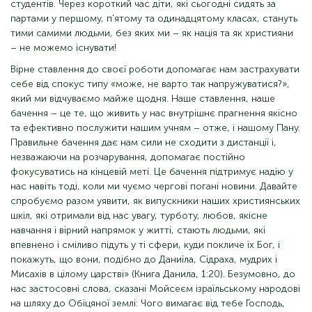
студентів. Через короткий час діти, які сьогодні сидять за
партами у першому, п'ятому та одинадцятому класах, стануть
тими самими людьми, без яких ми – як нація та як християни
– не можемо існувати!
Вірне ставлення до своєї роботи допомагає нам застрахувати
себе від спокус типу «може, не варто так напружуватися?»,
який ми відчуваємо майже щодня. Наше ставлення, наше
бачення – це те, що живить у нас внутрішнє прагнення якісно
та ефективно послужити нашим учням – отже, і нашому Пану.
Правильне бачення дає нам сили не сходити з дистанції і,
незважаючи на розчарування, допомагає постійно
фокусуватись на кінцевій меті. Це бачення підтримує надію у
нас навіть тоді, коли ми чуємо чергові погані новини. Давайте
спробуємо разом уявити, як випускники наших християнських
шкіл, які отримали від нас увагу, турботу, любов, якісне
навчання і вірний напрямок у житті, стають людьми, які
впевнено і сміливо підуть у ті сфери, куди покличе їх Бог, і
покажуть, що вони, подібно до Даниїла, Сідраха, мудрих і
Мисахів в цілому царстві» (Книга Данила, 1:20). Безумовно, до
нас застосовні слова, сказані Мойсеєм ізраїльському народові
на шляху до Обіцяної землі: Чого вимагає від тебе Господь,