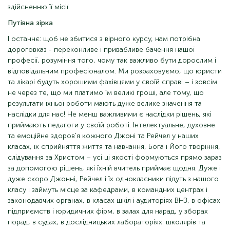
здійсненню її місії.
Путівна зірка
І останнє: щоб не збитися з вірного курсу, нам потрібна
дороговказ - переконливе і привабливе бачення нашої
професії, розуміння того, чому так важливо бути дорослим і
відповідальним професіоналом. Ми розраховуємо, що юристи
та лікарі будуть хорошими фахівцями у своїй справі – і зовсім
не через те, що ми платимо їм великі гроші, але тому, що
результати їхньої роботи мають дуже велике значення та
наслідки для нас! Не менш важливими є наслідки рішень, які
приймають педагоги у своїй роботі. Інтелектуальне, духовне
та емоційне здоров'я кожного Джоні та Рейчел у наших
класах, їх сприйняття життя та навчання, Бога і Його творіння,
слідування за Христом – усі ці якості формуються прямо зараз
за допомогою рішень, які їхній вчитель приймає щодня. Дуже і
дуже скоро Джонні, Рейчел і їх однокласники підуть з нашого
класу і займуть місце за кафедрами, в командних центрах і
законодавчих органах, в класах шкіл і аудиторіях ВНЗ, в офісах
підприємств і юридичних фірм, в залах для нарад, у зборах
порад, в судах, в дослідницьких лабораторіях. школярів та