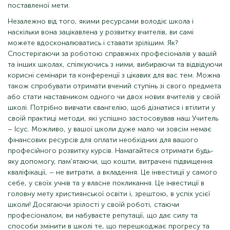
поставленої мети.
Незалежно від того, якими ресурсами володіє школа і
наскільки вона зацікавлена ​​у розвитку вчителів, ви самі
можете вдосконалюватись і ставати зрілішим. Як?
Спостерігаючи за роботою справжніх професіоналів у вашій
та інших школах, спілкуючись з ними, вибираючи та відвідуючи
корисні семінари та конференції з цікавих для вас тем. Можна
також спробувати отримати вчений ступінь зі свого предмета
або стати наставником одного чи двох нових вчителів у своїй
школі. Потрібно вивчати євангелію, щоб дізнатися і втілити у
своїй практиці методи, які успішно застосовував наш Учитель
– Ісус. Можливо, у вашої школи дуже мало чи зовсім немає
фінансових ресурсів для оплати необхідних для вашого
професійного розвитку курсів. Намагайтеся отримати будь-
яку допомогу, пам'ятаючи, що кошти, витрачені підвищення
кваліфікації, – не витрати, а вкладення. Це інвестиції у самого
себе, у своїх учнів та у власне покликання. Це інвестиції в
головну мету християнської освіти і, зрештою, в успіх усієї
школи! Досягаючи зрілості у своїй роботі, стаючи
професіоналом, ви набуваєте репутації, що дає силу та
способи змінити в школі те, що перешкоджає прогресу та