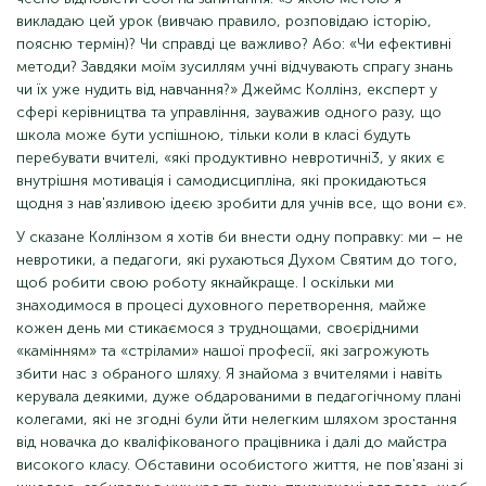
викладаю цей урок (вивчаю правило, розповідаю історію,
поясню термін)? Чи справді це важливо? Або: «Чи ефективні
методи? Завдяки моїм зусиллям учні відчувають спрагу знань
чи їх уже нудить від навчання?» Джеймс Коллінз, експерт у
сфері керівництва та управління, зауважив одного разу, що
школа може бути успішною, тільки коли в класі будуть
перебувати вчителі, «які продуктивно невротичні3, у яких є
внутрішня мотивація і самодисципліна, які прокидаються
щодня з нав'язливою ідеєю зробити для учнів все, що вони є».
У сказане Коллінзом я хотів би внести одну поправку: ми – не
невротики, а педагоги, які рухаються Духом Святим до того,
щоб робити свою роботу якнайкраще. І оскільки ми
знаходимося в процесі духовного перетворення, майже
кожен день ми стикаємося з труднощами, своєрідними
«камінням» та «стрілами» нашої професії, які загрожують
збити нас з обраного шляху. Я знайома з вчителями і навіть
керувала деякими, дуже обдарованими в педагогічному плані
колегами, які не згодні були йти нелегким шляхом зростання
від новачка до кваліфікованого працівника і далі до майстра
високого класу. Обставини особистого життя, не пов'язані зі