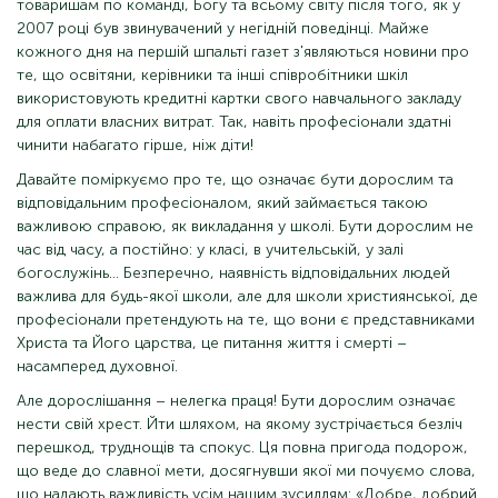
товаришам по команді, Богу та всьому світу після того, як у
2007 році був звинувачений у негідній поведінці. Майже
кожного дня на першій шпальті газет з'являються новини про
те, що освітяни, керівники та інші співробітники шкіл
використовують кредитні картки свого навчального закладу
для оплати власних витрат. Так, навіть професіонали здатні
чинити набагато гірше, ніж діти!
Давайте поміркуємо про те, що означає бути дорослим та
відповідальним професіоналом, який займається такою
важливою справою, як викладання у школі. Бути дорослим не
час від часу, а постійно: у класі, в учительській, у залі
богослужінь... Безперечно, наявність відповідальних людей
важлива для будь-якої школи, але для школи християнської, де
професіонали претендують на те, що вони є представниками
Христа та Його царства, це питання життя і смерті –
насамперед духовної.
Але дорослішання – нелегка праця! Бути дорослим означає
нести свій хрест. Йти шляхом, на якому зустрічається безліч
перешкод, труднощів та спокус. Ця повна пригода подорож,
що веде до славної мети, досягнувши якої ми почуємо слова,
що надають важливість усім нашим зусиллям: «Добре, добрий