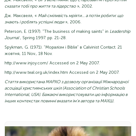
сказати тобі про життя та лідерство
», 2002.
Дж. Максвелл, «
Май сміливість мріяти… а потім робити: що
знають і роблять успішні люди
», 2006.
Peterson, E. (1997). "The business of making saints" in
Leadership
Journal
, Spring 1997. pp. 21-28.
Spykman, G. (1971). “Моралізм і Bibliя” в Calvinist Contact. 21
жовтня, 11 Nov., 18 Nov.
http://www.injoy.com/ Accessed on 2 May 2007.
http://www.teal.org.uk/index.htm Accessed on 2 May 2007.
Стаття використана МАРХО з дозволу організації Міжнародної
асоціації християнських шкіл (Association of Christian Schools
International, USA). Бажаючі використовувати цю інформацію в
інших контекстах повинні вказати ім'я автора та МАХШ.