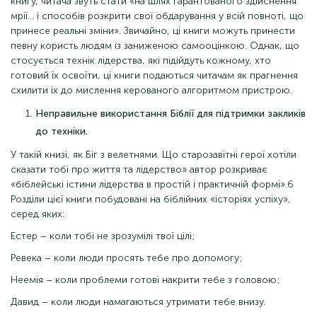
книгу, читача звуть стати «на шлях гарантованого здійснення
мрії… і способів розкрити свої обдарування у всій повноті, що
принесе реальні зміни». Звичайно, ці книги можуть принести
певну користь людям із заниженою самооцінкою. Однак, що
стосується технік лідерства, які підійдуть кожному, хто
готовий їх освоїти, ці книги подаються читачам як прагнення
схилити їх до мислення керованого алгоритмом пристрою.
Неправильне використання Біблії для підтримки закликів
до техніки.
У такій книзі, як Біг з велетнями. Що старозавітні герої хотіли
сказати тобі про життя та лідерство» автор розкриває
«біблейські істини лідерства в простій і практичній формі».6
Розділи цієї книги побудовані на біблійних «історіях успіху»,
серед яких:
Естер – коли тобі не зрозумілі твої цілі;
Ревека – коли люди просять тебе про допомогу;
Неемія – коли проблеми готові накрити тебе з головою;
Давид – коли люди намагаються утримати тебе внизу.