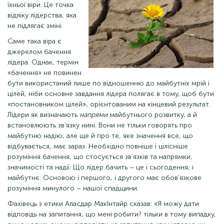
їхньої віри. Це точка
відліку лідерства, яка
не підлягає зміні.
Саме така віра є
джерелом бачення
лідера. Однак, термін
«бачення» не повинен
бути використаний лише по відношенню до майбутніх мрій і
цілей, ніби основне завдання лідера полягає в тому, щоб бути
«постановником цілей», орієнтованим на кінцевий результат.
Лідери як визначають
напрями
майбутнього розвитку, а й
встановлюють зв'язку нині. Вони не тільки говорять про
майбутню надію, але ще й про те, яке значення все, що
відбувається, має зараз. Необхідно повніше і цілісніше
розуміння бачення, що стосується зв'язків та напрямки;
значимості та надії. Що лідер бачить – це і сьогодення, і
майбутнє. Основою і першого, і другого має обов'язкове
розуміння минулого – нашої спадщини.
Фахівець з етики Аласдар МакІнтайр сказав: «Я можу дати
відповідь на запитання, що мені робити? тільки в тому випадку,