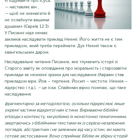
«Подумайте про Ісуса,
—
наставляє він
,
—
щоб не знемагати й
не ослабнути вашими
душами» (Євреїв 12:3).
У Писанні ніде немає
закликів наслідувати приклад Неемії. Його життя не є тим
прикладом, який треба переймати. Дух Неемії також є
євангельським даром.
Наслідувальне читання Писання, яке тлумачить історії зі
Старого завіту як оповідання про моральність і старозавітні
приклади як незмінні зразки для наслідування (Авраам став
прикладом віри; Йов – терпіння; Йосип – чистоти; Неемія –
лідерство і т.д.),
–
це іска. Спайкман вірно помічає, що таке
наслідування:
фрагментарно за методологією, оскільки підкреслює лише
окремі частини відкритої нам істини. Вириваючи біблійні
епізоди з контексту, ми робимо їх монотонно тематичними,
звертаючись з біблійними текстами як із серією незалежних
поглядів, абстрактних і не залежних від часу істин, які мають
готове застосування. Воно сприймає Біблію як збірку історій