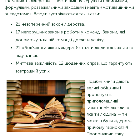
таємничість лідерства і звести вміння керувати прийомами,
формулами, розважальними заходами і навіть «мотиваційними
анекдотами». Всюди зустрічаються такі назви:
21 незаперечний закон лідерства;
17 непорушних законів роботи у команді. Закони, які
допоможуть вашій команді досягти успіху;
21 обов'язкова якість лідера. Як стати людиною, за якою
підуть інші;
Миттєва важливість: 12 щоденних справ, що гарантують
завтрашній успіх.
Подібні книги дають
великі обіцянки і
пропонують
приголомшливі
гарантії: «Неважливо,
яка ти людина
—
ти
можеш бути лідером,
причому гарною!».4
Пропонуючи таку