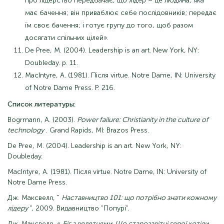
про лідерство передбачає, що лідер – це людина, яка
має бачення; він приваблює себе послідовників; передає
їм своє бачення; і готує групу до того, щоб разом
досягати спільних цілей».
De Pree, M. (2004). Leadership is an art. New York, NY:
Doubleday. p. 11.
MacIntyre, A. (1981). Після virtue. Notre Dame, IN: University
of Notre Dame Press. P. 216.
Список литературы:
Bogrmann, A. (2003).
Power failure: Christianity in the culture of
technology
. Grand Rapids, MI: Brazos Press.
De Pree, M. (2004). Leadership is an art. New York, NY:
Doubleday.
MacIntyre, A. (1981). Після virtue. Notre Dame, IN: University of
Notre Dame Press.
Дж. Максвелл, "
Наставництво 101: що потрібно знати кожному
лідеру
", 2009. Видавництво "Попурі".
Дж. Максвелл, «
Біг з велетнями. Що старозавітні герої хотіли