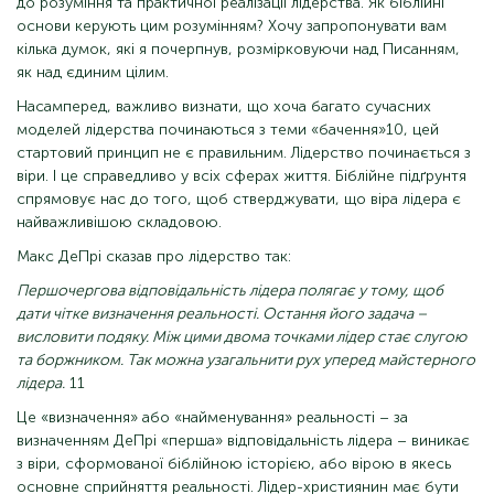
до розуміння та практичної реалізації лідерства. Як біблійні
основи керують цим розумінням? Хочу запропонувати вам
кілька думок, які я почерпнув, розмірковуючи над Писанням,
як над єдиним цілим.
Насамперед, важливо визнати, що хоча багато сучасних
моделей лідерства починаються з теми «бачення»10, цей
стартовий принцип не є правильним. Лідерство починається з
віри. І це справедливо у всіх сферах життя. Біблійне підґрунтя
спрямовує нас до того, щоб стверджувати, що віра лідера є
найважливішою складовою.
Макс ДеПрі сказав про лідерство так:
Першочергова відповідальність лідера полягає у тому, щоб
дати чітке визначення реальності. Остання його задача –
висловити подяку. Між цими двома точками лідер стає слугою
та боржником. Так можна узагальнити рух уперед майстерного
лідера.
11
Це «визначення» або «найменування» реальності – за
визначенням ДеПрі «перша» відповідальність лідера – виникає
з віри, сформованої біблійною історією, або вірою в якесь
основне сприйняття реальності. Лідер-християнин має бути