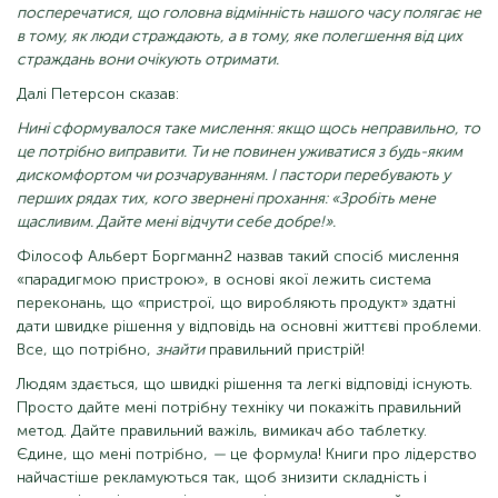
посперечатися, що головна відмінність нашого часу полягає не
в тому, як люди страждають, а в тому, яке полегшення від цих
страждань вони очікують отримати.
Далі Петерсон сказав:
Нині сформувалося таке мислення: якщо щось неправильно, то
це потрібно виправити. Ти не повинен уживатися з будь-яким
дискомфортом чи розчаруванням. І пастори перебувають у
перших рядах тих, кого звернені прохання: «Зробіть мене
щасливим. Дайте мені відчути себе добре!».
Філософ Альберт Боргманн2 назвав такий спосіб мислення
«парадигмою пристрою», в основі якої лежить система
переконань, що «пристрої, що виробляють продукт» здатні
дати швидке рішення у відповідь на основні життєві проблеми.
Все, що потрібно,
знайти
правильний пристрій!
Людям здається, що швидкі рішення та легкі відповіді існують.
Просто дайте мені потрібну техніку чи покажіть правильний
метод. Дайте правильний важіль, вимикач або таблетку.
Єдине, що мені потрібно,
—
це формула! Книги про лідерство
найчастіше рекламуються так, щоб знизити складність і