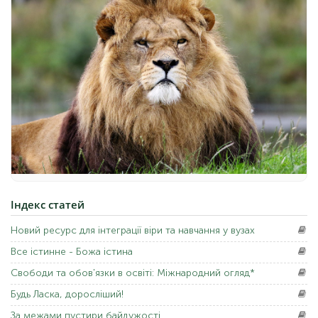
Індекс
статей
Новий
ресурс для інтеграції віри та навчання у вузах
Все
істинне - Божа істина
Свободи
та обов'язки в освіті: Міжнародний огляд*
Будь Ласка,
доросліший!
За
межами пустири байдужості