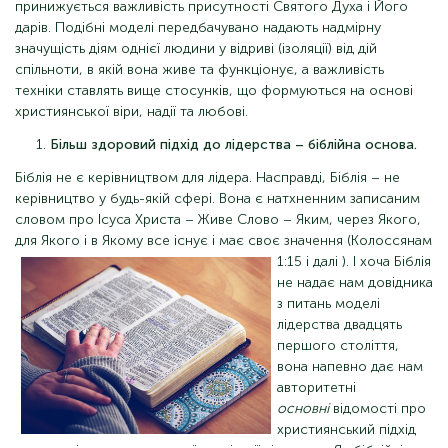
принижується важливість присутності Святого Духа і Його
дарів. Подібні моделі передбачувано надають надмірну
значущість діям однієї людини у відриві (ізоляції) від дій
спільноти, в якій вона живе та функціонує, а важливість
техніки ставлять вище стосунків, що формуються на основі
християнської віри, надії та любові.
Більш здоровий підхід до лідерства – біблійна основа.
Біблія не є керівництвом для лідера. Насправді, Біблія – не
керівництво у будь-якій сфері. Вона є натхненним записаним
словом про Ісуса Христа – Живе Слово – Яким, через Якого,
для Якого і в Якому все існує і має своє значення (Колоссянам
1:15 і далі
). І хоча Біблія
не надає нам довідника
з питань моделі
лідерства двадцять
першого століття,
вона напевно дає нам
авторитетні
основні
відомості про
християнський підхід