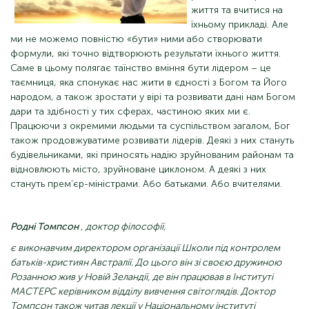
життя та вчитися на
їхньому прикладі. Але
ми не можемо повністю «бути» ними або створювати
формули, які точно відтворюють результати їхнього життя.
Саме в цьому полягає таїнство вміння бути лідером – це
таємниця, яка спонукає нас жити в єдності з Богом та Його
народом, а також зростати у вірі та розвивати дані нам Богом
дари та здібності у тих сферах, частиною яких ми є.
Працюючи з окремими людьми та суспільством загалом, Бог
також продовжуватиме розвивати лідерів. Деякі з них стануть
будівельниками, які приносять надію зруйнованим районам та
відновлюють місто, зруйноване циклоном. А деякі з них
стануть прем’єр-міністрами. Або батьками. Або вчителями.
Родні Томпсон
, доктор філософії,
є виконавчим директором організації Школи під контролем
батьків-християн Австралії. До цього він зі своєю дружиною
Розанною жив у Новій Зеландії, де він працював в Інституті
МАСТЕРС керівником відділу вивчення світоглядів. Доктор
Томпсон також читав лекції у Національному інституті