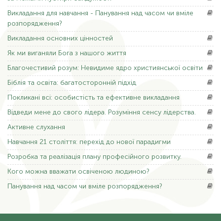
Викладання
для навчання - Панування над часом чи вміле
розпорядження?
Викладання
основних цінностей
Як
ми виганяли Бога з нашого життя
Благочестивий
розум: Невидиме ядро ​​християнської освіти
Біблія
та освіта: багатосторонній підхід
Покликані
всі: особистість та ефективне викладання
Відведи
мене до свого лідера. Розуміння сенсу лідерства.
Активне
слухання
Навчання
21 століття: перехід до нової парадигми
Розробка
та реалізація плану професійного розвитку.
Кого
можна вважати освіченою людиною?
Панування
над часом чи вміле розпорядження?