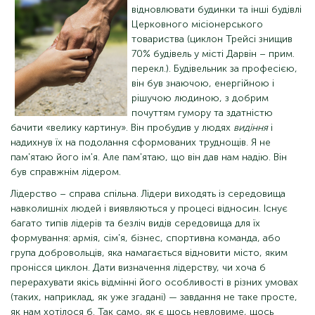
відновлювати будинки та інші будівлі
Церковного місіонерського
товариства (циклон Трейсі знищив
70% будівель у місті Дарвін – прим.
перекл.). Будівельник за професією,
він був знаючою, енергійною і
рішучою людиною, з добрим
почуттям гумору та здатністю
бачити «велику картину». Він пробудив у людях
видіння
і
надихнув їх на подолання сформованих труднощів. Я не
пам'ятаю його ім'я. Але пам'ятаю, що він дав нам надію. Він
був справжнім лідером.
Лідерство – справа спільна. Лідери виходять із середовища
навколишніх людей і виявляються у процесі відносин. Існує
багато типів лідерів та безліч видів середовища для їх
формування: армія, сім'я, бізнес, спортивна команда, або
група добровольців, яка намагається відновити місто, яким
пронісся циклон. Дати визначення лідерству, чи хоча б
перерахувати якісь відмінні його особливості в різних умовах
(таких, наприклад, як уже згадані) — завдання не таке просте,
як нам хотілося б. Так само, як є щось невловиме, щось