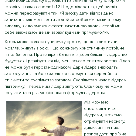
якщо колись зможу відповісти на запитання «яку історію чи
історії я вважаю своєю?»12 Щодо лідерства, цей вислів
можна перефразувати так: «Я зможу дати відповідь на
запитання «як мені вести людей за собою?» тільки в тому
випадку, якщо зможу сказати «частиною якоїсь історії ми
себе вважаємо? де ми зараз? куди ми прямуємо?»».
Хтось може почати суперечку про те, що всі християни,
мовляв, живуть вірою. І що кожному християнину потрібне
чітке бачення. Проте віра і бачення лідера більші – лідерство
будується і реалізується від імені всього співтовариства. Лідер
не може бути героєм-одинаком. Дари лідера знаходять
застосування та його характер формується серед його
спільноти та суспільства загалом. Суспільство надає лідерам
підтримку, і перед ним лідери звітують. Ось чому не може
існувати така річ, як фіксована формула лідерства.
Ми можемо
спостерігати за
лідерами, можемо
отримувати наснагу,
дивлячись на них,
розповідати про їхнє