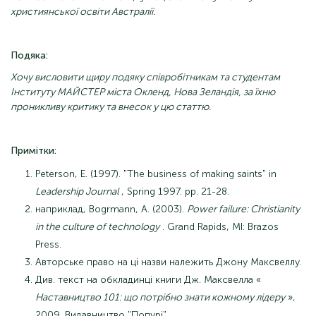
християнської освіти Австралії.
Подяка:
Хочу висловити щиру подяку співробітникам та студентам
Інституту МАЙСТЕР міста Окленд, Нова Зеландія, за їхню
проникливу критику та внесок у цю статтю.
Примітки:
Peterson, E. (1997). "The business of making saints" in
Leadership Journal
, Spring 1997. pp. 21-28.
наприклад, Bogrmann, A. (2003).
Power failure: Christianity
in the culture of technology
. Grand Rapids, MI: Brazos
Press.
Авторське право на ці назви належить Джону Максвеллу.
Див. текст на обкладинці книги Дж. Максвелла «
Наставництво 101: що потрібно знати кожному лідеру
»,
2009. Видавництво "Попурі".