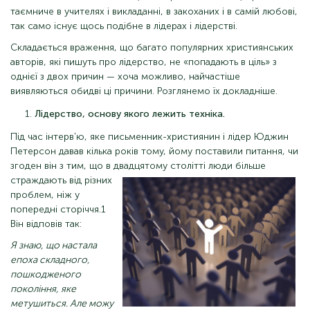
таємниче в учителях і викладанні, в закоханих і в самій любові,
так само існує щось подібне в лідерах і лідерстві.
Складається враження, що багато популярних християнських
авторів, які пишуть про лідерство, не «попадають в ціль» з
однієї з двох причин — хоча можливо, найчастіше
виявляються обидві ці причини. Розглянемо їх докладніше.
Лідерство, основу якого лежить техніка.
Під час інтерв'ю, яке письменник-християнин і лідер Юджин
Петерсон давав кілька років тому, йому поставили питання, чи
згоден він з тим, що в двадцятому
столітті люди більше
страждають від різних
проблем, ніж у
попередні сторіччя.1
Він відповів так:
Я знаю, що настала
епоха складного,
пошкодженого
покоління, яке
метушиться. Але можу