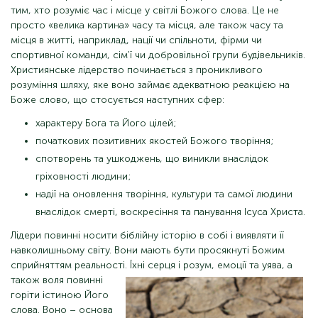
тим, хто розуміє час і місце у світлі Божого слова. Це не
просто «велика картина» часу та місця, але також часу та
місця в житті, наприклад, нації чи спільноти, фірми чи
спортивної команди, сім'ї чи добровільної групи будівельників.
Християнське лідерство починається з проникливого
розуміння шляху, яке воно займає адекватною реакцією на
Боже слово, що стосується наступних сфер:
характеру Бога та Його цілей;
початкових позитивних якостей Божого творіння;
спотворень та ушкоджень, що виникли внаслідок
гріховності людини;
надії на оновлення творіння, культури та самої людини
внаслідок смерті, воскресіння та панування Ісуса Христа.
Лідери повинні носити біблійну історію в собі і виявляти її
навколишньому світу. Вони мають бути просякнуті Божим
сприйняттям реальності. Їхні серця і
розум, емоції та уява, а
також воля повинні
горіти істиною Його
слова. Воно – основа