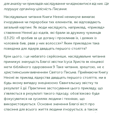
для аналізу чи прикладів наслідування чи відмовитися від них. Це
порушує органічну цілісність Писання.
Наслідувальне читання Книги Неемії неминуче вимагає
ігнорування чи переробки тих елементів, які відповідають
загальній картині. Як люди наслідують, наприклад, «приклад»
ставлення Неемії до юдеїв, які брали за дружину чужинців
(13:25): «Я зробив за це догану і проклинав їх, і деяких із
чоловіків бив, рвав у них волосся»? Яким прикладом така
поведінка для лідерів двадцять першого століття?
Крім цього, і це набагато серйозніше, наслідувальне читання
принижує значущість Благої звістки Ісуса Христа як кінцевої
мети біблійного одкровення.9 Таке читання, зрештою, не є
християнським
вивченням Святого Письма. Приймаючи Книгу
Неємії як приклад лідерства двадцять першого століття, ми в
будь-якому випадку знецінюємо Євангельську звістку та
результат її дії. Практичне застосування цього прикладу, що
з'являється в результаті такого підходу, обов'язково буде
фокусуватися на зусиллях людини і техніках, що
використовуються. Основне значення Благої вісті про
спасіння для всього життя людини ігнорується, а також