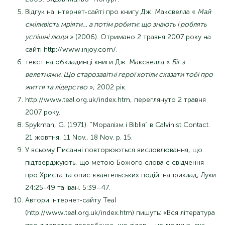
Відгук на інтернет-сайті про книгу Дж. Максвелла «
Май
сміливість мріяти… а потім робити: що знають і роблять
успішні люди
» (2006). Отримано 2 травня 2007 року на
сайті http://www.injoy.com/.
текст на обкладинці книги Дж. Максвелла «
Біг з
велетнями. Що старозавітні герої хотіли сказати тобі про
життя та лідерство
», 2002 рік.
http://www.teal.org.uk/index.htm, переглянуто 2 травня
2007 року.
Spykman, G. (1971). “Моралізм і Bibliя” в Calvinist Contact.
21 жовтня, 11 Nov., 18 Nov. p. 15.
У всьому Писанні повторюються висловлювання, що
підтверджують, що метою Божого слова є свідчення
про Христа та опис євангельських подій. наприклад, Луки
24:25-49 та Іван. 5:39–47.
Автори інтернет-сайту Teal
(http://www.teal.org.uk/index.htm) пишуть: «Вся література