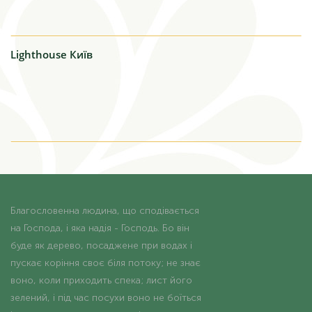
Lighthouse
Київ
Благословенна людина, що сподівається
на Господа, і яка надія - Господь. Бо він
буде як дерево, посаджене при водах і
пускає коріння своє біля потоку; не знає
воно, коли приходить спека; лист його
зелений, і під час посухи воно не боїться