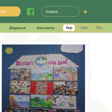
ate
Укр
Liet
Рус
Видання
Контакти