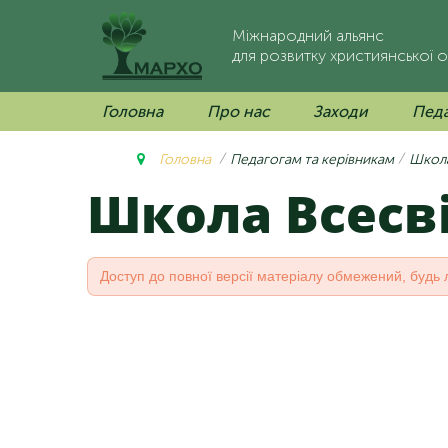
Міжнародний альянс
для розвитку християнської о
Головна
Про нас
Заходи
Педа
Головна
Педагогам та керівникам
Школа
Школа Всес
Доступ до повної версії матеріалу обмежений, будь 