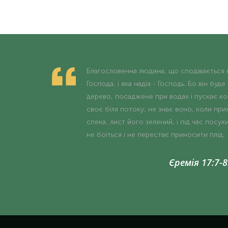
Благословенна людина, що сподівається 
Господа, і яка надія - Господь. Бо він буде
дерево, посаджене при водах і пускає ко
своє біля потоку; не знає воно, коли при
спека; лист його зелений, і під час посух
не боїться і не перестає приносити плід.
Єремія 17:7-8