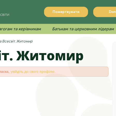
Пожертвувати
Don
світи
гогам та керівникам
Батькам та церковним лідерам
 Всесвіт. Житомир
віт. Житомир
ласка,
увійдіть до свого профілю.