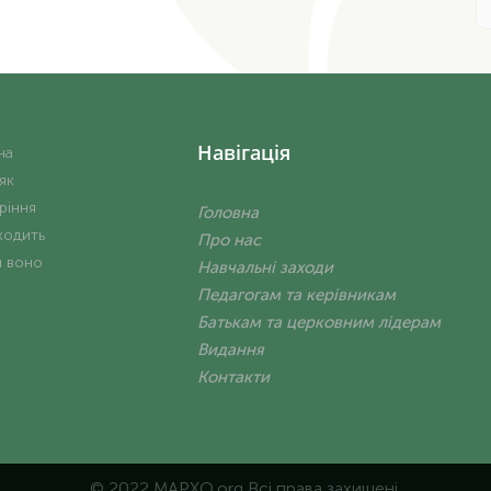
Навігація
на
 як
ріння
Головна
ходить
Про нас
и воно
Навчальні заходи
Педагогам та керівникам
Батькам та церковним лідерам
Видання
Контакти
© 2022 MAPXO.org Всі права захищені.