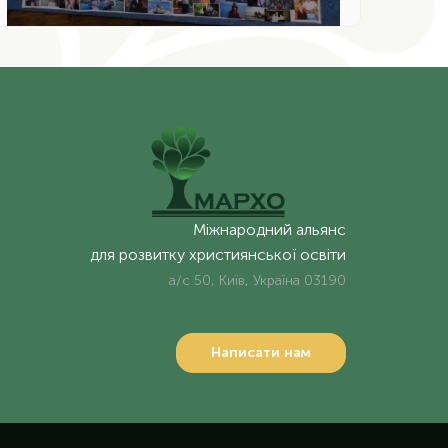
Міжнародний альянс
для розвитку християнської освіти
а/с 50, Київ, Україна 03190
Написати нам