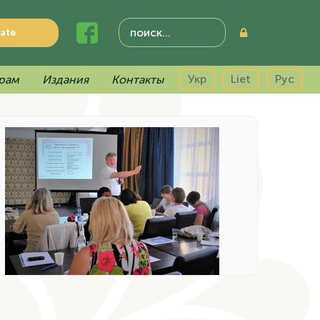
ate
Укр
Liet
Рус
рам
Издания
Контакты