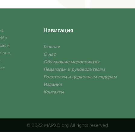
Навигация
на
 Ибо
дах и
Главная
т оно,
О нас
о
Обучающие мероприятия
ает
Педагогам и руководителям
Родителям и церковным лидерам
Издания
Контакты
© 2022 MAPXO.org All rights reserved.