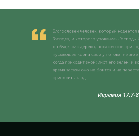
Благословен человек, который надеется 
Господа, и которого упование--Господь.
он будет как дерево, посаженное при во
пускающее корни свои у потока; не знае
когда приходит зной; лист его зелен, и в
время засухи оно не боится и не перест
приносить плод.
Иеремия 17:7-8