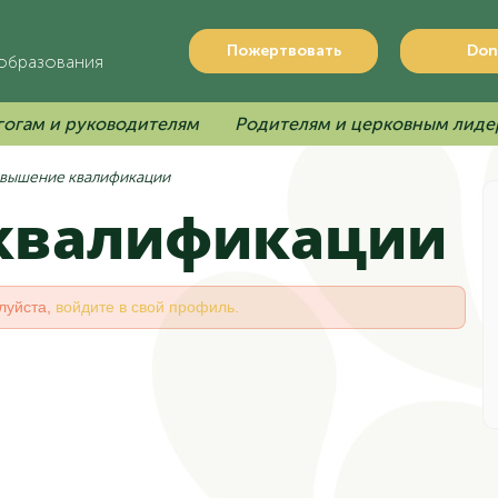
Пожертвовать
Don
 образования
гогам и руководителям
Родителям и церковным лиде
вышение квалификации
 квалификации
луйста,
войдите в свой профиль.