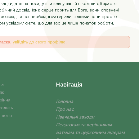
 кандидатів на посаду вчителя у вашій школі ви обираєте
бічний досвід, їхнє серце горить для Бога, вони сповнені
розклад та всі необхідні матеріали, з якими вони просто
том усвідомлюєте, що для вас це лише початок роботи,
ласка,
увійдіть до свого профілю.
Навігація
на
 як
ріння
Головна
ходить
Про нас
и воно
Навчальні заходи
Педагогам та керівникам
Батькам та церковним лідерам