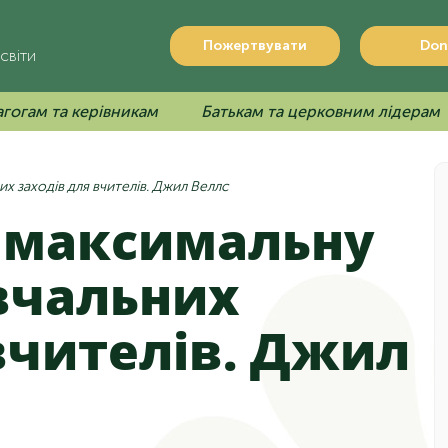
Пожертвувати
Don
світи
гогам та керівникам
Батькам та церковним лідерам
х заходів для вчителів. Джил Веллс
вчальних
вчителів. Джил