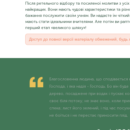
Після ретельного відбору та посиленої молитви з усіх
найкращих. Вони мають чудові характеристики та різно
бажання послужити своїм учням. Ви надаєте їм чіткий 
мають стати ідеальними вчителями. Але потім ви рап
перший етап «великого шляху»!
Доступ до повної версії матеріалу обмежений, будь 
Благословенна людина, що сподівається 
Господа, і яка надія - Господь. Бо він буде
дерево, посаджене при водах і пускає ко
своє біля потоку; не знає воно, коли при
спека; лист його зелений, і під час посух
не боїться і не перестає приносити плід.