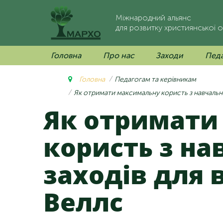
Міжнародний альянс
для розвитку християнської о
Головна
Про нас
Заходи
Педа
Головна
Педагогам та керівникам
Як отримати максимальну користь з навчальни
Як отримати максимальну
користь з на
заходів для 
Веллс