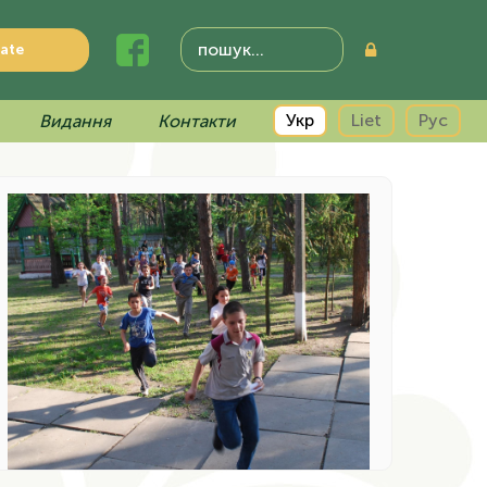
ate
Укр
Liet
Рус
Видання
Контакти