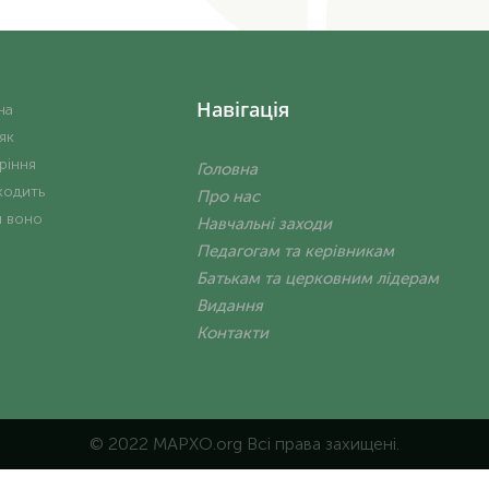
Навігація
на
 як
ріння
Головна
ходить
Про нас
и воно
Навчальні заходи
Педагогам та керівникам
Батькам та церковним лідерам
Видання
Контакти
© 2022 MAPXO.org Всі права захищені.