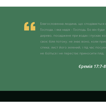
Благословенна людина, що сподівається 
Господа, і яка надія - Господь. Бо він буде
дерево, посаджене при водах і пускає ко
своє біля потоку; не знає воно, коли при
спека; лист його зелений, і під час посух
не боїться і не перестає приносити плід.
Єремія 17:7-8