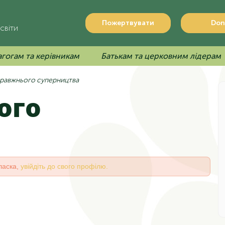
Пожертвувати
Don
світи
гогам та керівникам
Батькам та церковним лідерам
равжнього суперництва
ласка,
увійдіть до свого профілю.