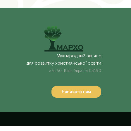
Міжнародний альянс
для розвитку християнської освіти
а/с 50, Київ, Україна 03190
Написати нам