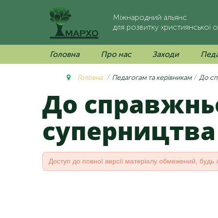
Міжнародний альянс
для розвитку християнської о
Головна
Про нас
Заходи
Педа
Головна
Педагогам та керівникам
До сп
До справжнього
суперництва
Доступ до повної версії матеріалу обмежений, будь 