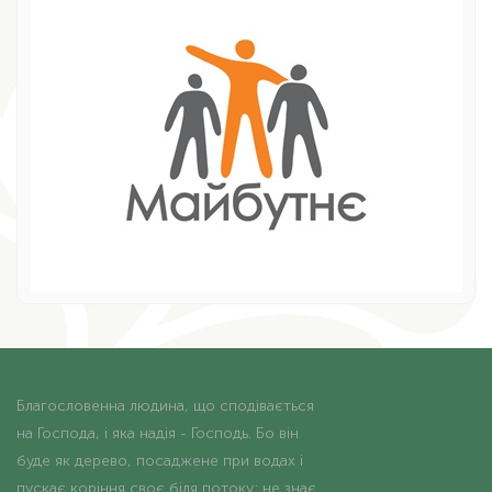
Благословенна людина, що сподівається
на Господа, і яка надія - Господь. Бо він
буде як дерево, посаджене при водах і
пускає коріння своє біля потоку; не знає