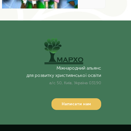
Міжнародний альянс
для розвитку християнської освіти
а/с 50, Київ, Україна 03190
Написати нам