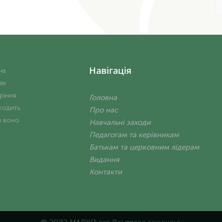
Навігація
на
 як
ріння
Головна
ходить
Про нас
и воно
Навчальні заходи
Педагогам та керівникам
Батькам та церковним лідерам
Видання
Контакти