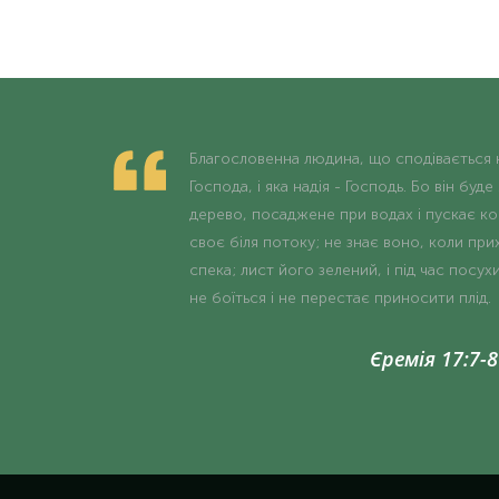
Благословенна людина, що сподівається 
Господа, і яка надія - Господь. Бо він буде
дерево, посаджене при водах і пускає ко
своє біля потоку; не знає воно, коли при
спека; лист його зелений, і під час посух
не боїться і не перестає приносити плід.
Єремія 17:7-8