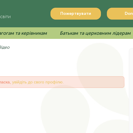
Пожертвувати
Don
світи
гогам та керівникам
Батькам та церковним лідерам
Відео
ласка,
увійдіть до свого профілю.