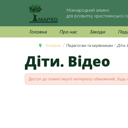
Міжнародний альянс
для розвитку християнської о
Головна
Про нас
Заходи
Педа
Головна
Педагогам та керівникам
Діти. 
Діти. Відео
Доступ до повної версії матеріалу обмежений, будь 