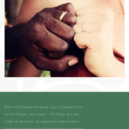
Благословенна людина, що сподівається
на Господа, і яка надія - Господь. Бо він
буде як дерево, посаджене при водах і
пускає коріння своє біля потоку; не знає