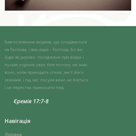
Благословенна людина, що сподівається
на Господа, і яка надія - Господь. Бо він
буде як дерево, посаджене при водах і
пускає коріння своє біля потоку; не знає
воно, коли приходить спека; лист його
зелений, і під час посухи воно не боїться
і не перестає приносити плід.
Єремія 17:7-8
Навігація
Головна