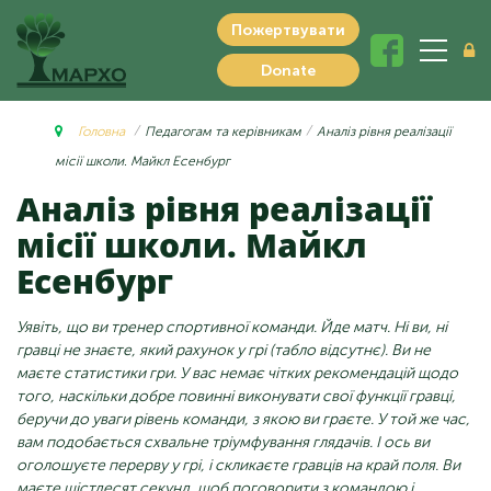
Пожертвувати
Donate
Головна
Педагогам та керівникам
Аналіз рівня реалізації
місії школи. Майкл Есенбург
Аналіз рівня реалізації
місії школи. Майкл
Есенбург
Уявіть, що ви тренер спортивної команди. Йде матч. Ні ви, ні
гравці не знаєте, який рахунок у грі (табло відсутнє). Ви не
маєте статистики гри. У вас немає чітких рекомендацій щодо
того, наскільки добре повинні виконувати свої функції гравці,
беручи до уваги рівень команди, з якою ви граєте. У той же час,
вам подобається схвальне тріумфування глядачів. І ось ви
оголошуєте перерву у грі, і скликаєте гравців на край поля. Ви
маєте шістдесят секунд, щоб поговорити з командою і