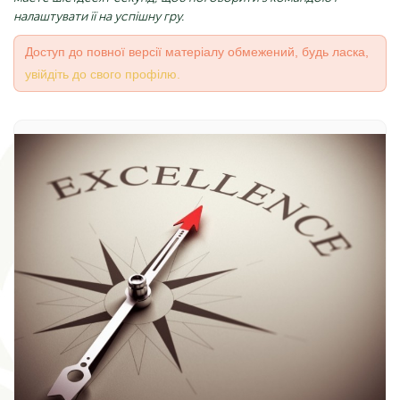
налаштувати її на успішну гру.
Доступ до повної версії матеріалу обмежений, будь ласка,
увійдіть до свого профілю.