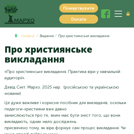
Пожертвувати
Donate
Головна
Видання
Про християнське викладання
Про християнське
викладання
«Про християнське викладання. Практика віри у навчальній
аудиторії».
Девід Сміт. Мархо. 2025 нар.
(російською та українською
мовами)
Це дуже важливе і корисне посібник для викладачів, оскільки
педагоги-християни вже давно
замислюються про те, яким має бути зміст того, що вони
викладають, однак мало досліджень
присвячено тому, як віра формує сам процес викладання. Чи