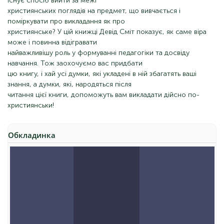
існує спосіб вийти за межі
християнських поглядів на предмет, що вивчається і
поміркувати про викладання як про
християнське? У цій книжці Девід Сміт показує, як саме віра
може і повинна відігравати
найважливішу роль у формуванні педагогіки та досвіду
навчання. Тож заохочуємо вас придбати
цю книгу, і хай усі думки, які укладені в ній збагатять ваші
знання, а думки, які, народяться після
читання цієї книги, допоможуть вам викладати дійсно по-
християнськи!
Обкладинка