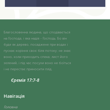
Благословенна людина, що сподівається
на Господа, і яка надія - Господь. Бо він
буде як дерево, посаджене при водах і
пускає коріння своє біля потоку; не знає
воно, коли приходить спека; лист його
зелений, і під час посухи воно не боїться
і не перестає приносити плід.
Єремія 17:7-8
Навігація
Головна