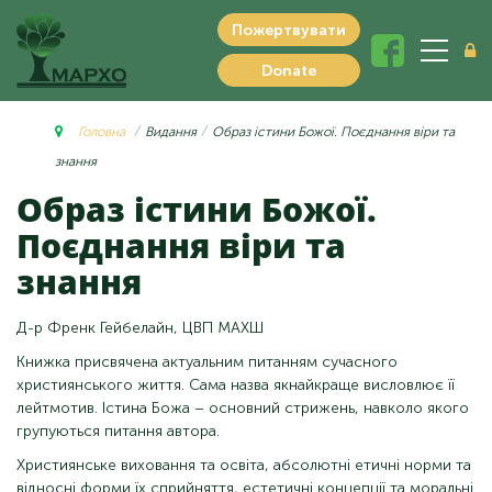
Пожертвувати
Donate
Головна
Видання
Образ істини Божої. Поєднання віри та
знання
Образ істини Божої.
Поєднання віри та
знання
Д-р Френк Гейбелайн, ЦВП МАХШ
Книжка присвячена актуальним питанням сучасного
християнського життя. Сама назва якнайкраще висловлює її
лейтмотив. Істина Божа – основний стрижень, навколо якого
групуються питання автора.
Християнське виховання та освіта, абсолютні етичні норми та
відносні форми їх сприйняття, естетичні концепції та моральні