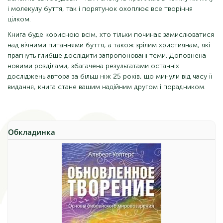
і молекулу буття, так і порятунок охоплює все творіння
цілком.
Книга буде корисною всім, хто тільки починає замислюватися
над вічними питаннями буття, а також зрілим християнам, які
прагнуть глибше дослідити запропоновані теми. Доповнена
новими розділами, збагачена результатами останніх
досліджень автора за більш ніж 25 років, що минули від часу її
видання, книга стане вашим надійним другом і порадником.
Обкладинка