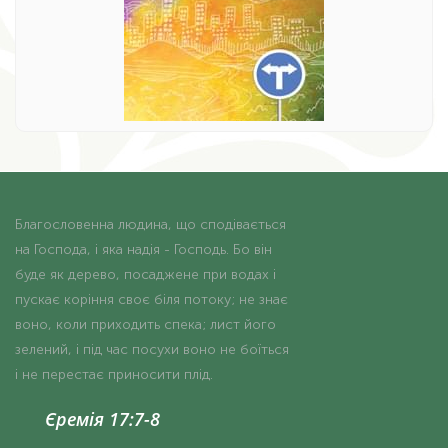
Благословенна людина, що сподівається
на Господа, і яка надія - Господь. Бо він
буде як дерево, посаджене при водах і
пускає коріння своє біля потоку; не знає
воно, коли приходить спека; лист його
зелений, і під час посухи воно не боїться
і не перестає приносити плід.
Єремія 17:7-8