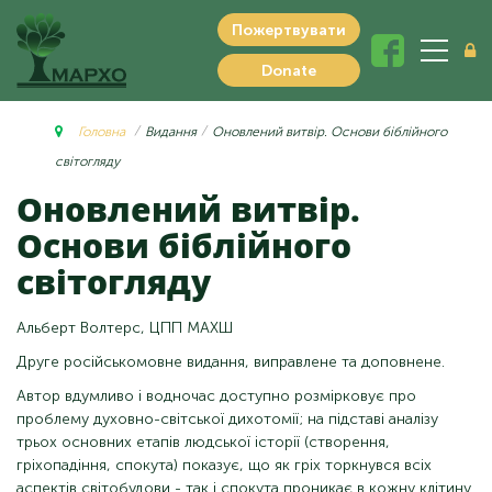
Пожертвувати
Donate
Головна
Видання
Оновлений витвір. Основи біблійного
світогляду
Оновлений витвір.
Основи біблійного
світогляду
Альберт Волтерс, ЦПП МАХШ
Друге російськомовне видання, виправлене та доповнене.
Автор вдумливо і водночас доступно розмірковує про
проблему духовно-світської дихотомії; на підставі аналізу
трьох основних етапів людської історії (створення,
гріхопадіння, спокута) показує, що як гріх торкнувся всіх
аспектів світобудови - так і спокута проникає в кожну клітину