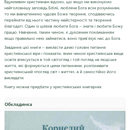
Вдумливим християнам відомо, що якщо ми виконуємо
найголовнішу заповідь Біблії, люблячи Бога всім розумінням,
то ми вивчатимемо чудове Боже творіння, сподіваючись
перейняти від нього частину майстерності та творення
благодаті. Один із шляхів любити Бога – знати і любити Божу
працю. Навчання, таким чином, є
духовним
покликанням:
якщо правильно нею займатися, воно прив'язує нас до Бога.
Завдання цієї книги – викласти деякі головні питання
християнської віри і показати, яким чином християнська вища
освіта вписується в той світогляд і той погляд на людське
життя, які формуються цими питаннями. розпізнавати
християнський «погляд світ і життя», а й самостійно його
викладати.
Книгу можна придбати у християнських книгарнях.
Обкладинка