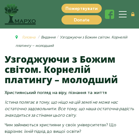
Пожертвувати
Donate
Головна
Видання
Узгоджуючи з Божим світом. Корнелій
платингу – молодший
Узгоджуючи з Божим
світом. Корнелій
платингу – молодший
Християнський погляд на віру, пізнання та життя
Істина полягає в тому, що ніщо на цій землі не може нас
остаточно задовольнити. Все тому, що наша остаточна радість
знаходиться за стінами цього світу.
Чим займаються християни у своїх університетах? Що
відрізняє
їхній
підхід до вищої освіти?