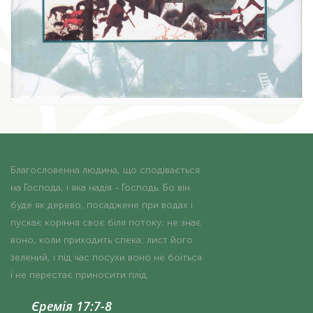
Благословенна людина, що сподівається
на Господа, і яка надія - Господь. Бо він
буде як дерево, посаджене при водах і
пускає коріння своє біля потоку; не знає
воно, коли приходить спека; лист його
зелений, і під час посухи воно не боїться
і не перестає приносити плід.
Єремія 17:7-8