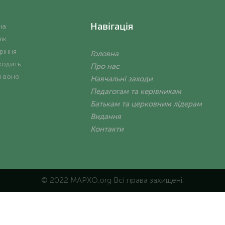
Навігація
на
 як
ріння
Головна
ходить
Про нас
и воно
Навчальні заходи
Педагогам та керівникам
Батькам та церковним лідерам
Видання
Контакти
© 2022 MAPXO.org Всі права захищені.