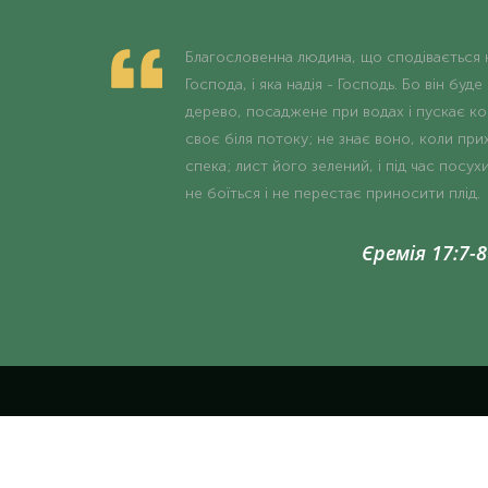
Благословенна людина, що сподівається 
Господа, і яка надія - Господь. Бо він буде
дерево, посаджене при водах і пускає ко
своє біля потоку; не знає воно, коли при
спека; лист його зелений, і під час посух
не боїться і не перестає приносити плід.
Єремія 17:7-8