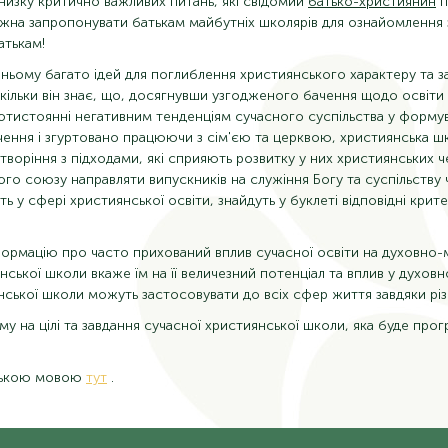
 низку критично важливих питань, які свідомий
батько-християнин
п
можна запропонувати батькам майбутніх школярів для ознайомлення 
атькам!
ньому багато ідей для поглиблення християнського характеру та за
ільки він знає, що, досягнувши узгодженого бачення щодо освіти т
тистоянні негативним тенденціям сучасного суспільства у формуванн
чення і згуртовано працюючи з сім'єю та церквою, християнська 
воріння з підходами, які сприяють розвитку у них християнських ч
ого союзу направляти випускників на служіння Богу та суспільств
ь у сфері християнської освіти, знайдуть у буклеті відповідні крит
ормацію про часто прихований вплив сучасної освіти на духовно-
нської школи вкаже їм на її величезний потенціал та вплив у духовн
янської школи можуть застосовувати до всіх сфер життя завдяки різ
а цілі та завдання сучасної християнської школи, яка буде прогре
нською мовою
тут
.