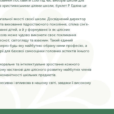
овинен поставити собі під час виборів школи для
з християнськими цілями школи, буклет Р. Едліна це
гальної якості своєї школи. Досвідчений директор
а виховання підростаючого покоління, спілка сім'я-
і дітей, а й у формуванні їх як цілісних
школа може чудово виконати своє покликання
еснот, світогляду та взаємин. Такий єдиний
у через будь-яку майбутню обрану ними професію, а
ерії для базової самооцінки головних аспектів їхнього
моральне та інтелектуальне зростання кожного
ому настанові для цілісного розвитку майбутніх членів
номанітності шкільних предметів.
сивна і впливова в нашому світі, завдяки її високому