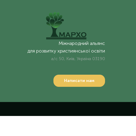
Міжнародний альянс
для розвитку християнської освіти
а/с 50, Київ, Україна 03190
Написати нам