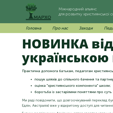
Міжнародний альянс
для розвитку християнської о
Головна
Про нас
Заходи
Педа
НОВИНКА ві
українською
Практична допомога батькам, педагогам християнськ
пошук шляхів до спільного бачення та партне
оцінка "християнського компонента" школи;
боротьба із застарілими поняттями про суть
Ми раді повідомити, що довгоочікуваний переклад б
Едлін, Австралія) вже у відкритому доступі для читанн