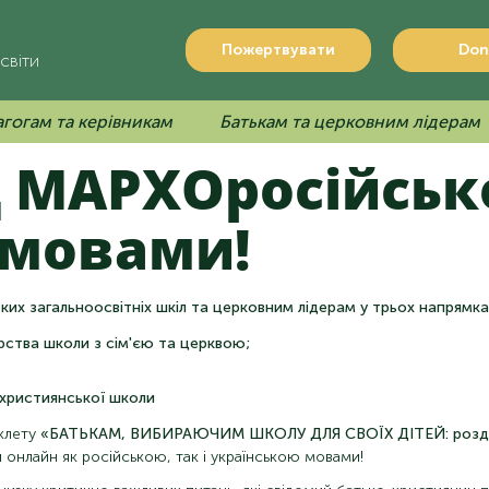
Пожертвувати
Don
світи
гогам та керівникам
Батькам та церковним лідерам
д
МАРХО
російськ
 мовами!
их загальноосвітніх шкіл та церковним лідерам у трьох напрямка
рства школи з сім'єю та церквою;
 християнської школи
уклету
«БАТЬКАМ, ВИБИРАЮЧИМ ШКОЛУ ДЛЯ СВОЇХ ДІТЕЙ: розду
я онлайн як російською, так і українською мовами!