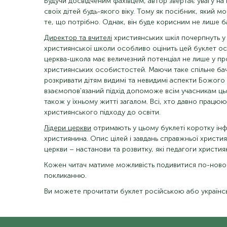
Будучи досвідченим фахівцем, автор звертає увагу на
своїх дітей будь-якого віку. Тому як посібник, який 
те, що потрібно. Однак, він буде корисним не лише б
Директор та вчителі
християнських шкіл почерпнуть у 
християнської школи особливо оцінить цей буклет оск
церква-школа має величезний потенціал не лише у про
християнських особистостей. Маючи таке спільне ба
розкривати дітям видимі та невидимі аспекти Божого т
взаємопов'язаний підхід допоможе всім учасникам ць
також у їхньому житті загалом. Всі, хто давно працюют
християнського підходу до освіти.
Лідери церкви
отримають у цьому буклеті коротку інф
християнина. Опис цілей і завдань справжньої христия
церкви – настанови та розвитку, які педагоги христи
Кожен читач матиме можливість подивитися по-новому н
покликанню.
Ви можете прочитати буклет російською або украї