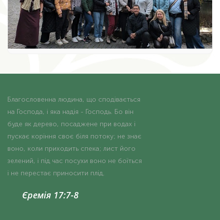
Благословенна людина, що сподівається
на Господа, і яка надія - Господь. Бо він
буде як дерево, посаджене при водах і
пускає коріння своє біля потоку; не знає
воно, коли приходить спека; лист його
зелений, і під час посухи воно не боїться
і не перестає приносити плід.
Єремія 17:7-8